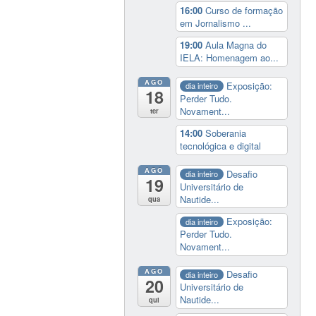
16:00
Curso de formação
em Jornalismo ...
19:00
Aula Magna do
IELA: Homenagem ao...
AGO
Exposição:
dia inteiro
18
Perder Tudo.
Novament...
ter
14:00
Soberania
tecnológica e digital
AGO
Desafio
dia inteiro
19
Universitário de
Nautide...
qua
Exposição:
dia inteiro
Perder Tudo.
Novament...
AGO
Desafio
dia inteiro
20
Universitário de
Nautide...
qui