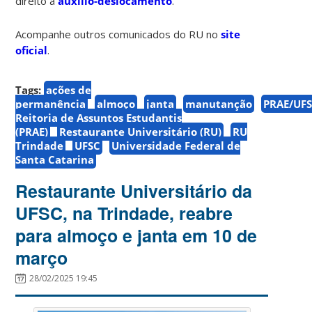
direito a
auxílio-deslocamento
.
Acompanhe outros comunicados do RU no
site
oficial
.
Tags:
ações de
permanência
almoço
janta
manutanção
PRAE/UF
Reitoria de Assuntos Estudantis
(PRAE)
Restaurante Universitário (RU)
RU
Trindade
UFSC
Universidade Federal de
Santa Catarina
Restaurante Universitário da
UFSC, na Trindade, reabre
para almoço e janta em 10 de
março
28/02/2025 19:45