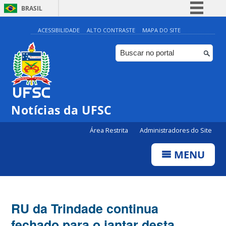
BRASIL
Simplifique!
ACESSIBILIDADE
ALTO CONTRASTE
MAPA DO SITE
Comunica BR
Participe
Acesso à informação
Legislação
Notícias da UFSC
Canais
Área Restrita
Administradores do Site
MENU
RU da Trindade continua
fechado para o jantar desta