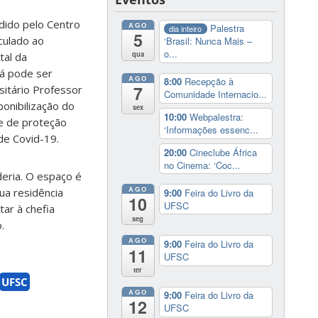
dido pelo Centro
AGO
Palestra
dia inteiro
5
culado ao
‘Brasil: Nunca Mais –
o...
qua
tal da
já pode ser
AGO
8:00
Recepção à
7
sitário Professor
Comunidade Internacio...
onibilização do
sex
10:00
Webpalestra:
e de proteção
‘Informações essenc...
de Covid-19.
20:00
Cineclube África
no Cinema: ‘Coc...
deria. O espaço é
AGO
ua residência
9:00
Feira do Livro da
10
UFSC
tar à chefia
seg
.
AGO
9:00
Feira do Livro da
11
UFSC
ter
UFSC
AGO
9:00
Feira do Livro da
12
UFSC