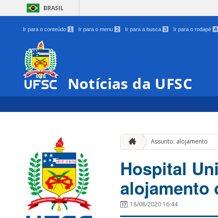
BRASIL
Ir para o conteúdo
1
Ir para o menu
2
Ir para a busca
3
Ir para o rodapé
4
Notícias da UFSC
Assunto: alojamento
Hospital Uni
alojamento 
18/08/2020 16:44