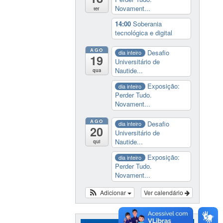
Novament...
ter
14:00
Soberania
tecnológica e digital
AGO
Desafio
dia inteiro
19
Universitário de
Nautide...
qua
Exposição:
dia inteiro
Perder Tudo.
Novament...
AGO
Desafio
dia inteiro
20
Universitário de
Nautide...
qui
Exposição:
dia inteiro
Perder Tudo.
Novament...
Adicionar
Ver calendário