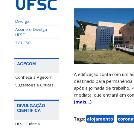
Divulga
Assine o Divulga
UFSC
TV UFSC
AGECOM
A edificação conta com um am
Conheça a Agecom
destinado para permanência 
Sugestões e Críticas
após a jornada de trabalho. P
imediata, que entrará em con
(mais…)
DIVULGAÇÃO
CIENTÍFICA
Tags:
alojamento
corona
UFSC Ciência