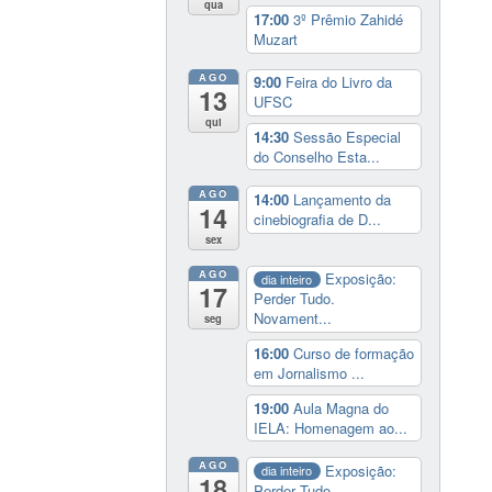
qua
17:00
3º Prêmio Zahidé
Muzart
AGO
9:00
Feira do Livro da
13
UFSC
qui
14:30
Sessão Especial
do Conselho Esta...
AGO
14:00
Lançamento da
14
cinebiografia de D...
sex
AGO
Exposição:
dia inteiro
17
Perder Tudo.
Novament...
seg
16:00
Curso de formação
em Jornalismo ...
19:00
Aula Magna do
IELA: Homenagem ao...
AGO
Exposição:
dia inteiro
18
Perder Tudo.