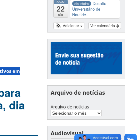
AGO
Desafio
dia inteiro
22
Universitário de
Nautide...
sáb
Adicionar
Ver calendário
tivos em
para
Arquivo de notícias
, dia
Arquivo de notícias
Audiovisual