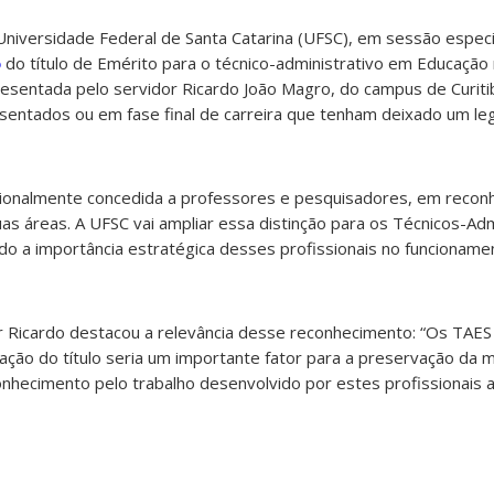
Universidade Federal de Santa Catarina (UFSC), em sessão especia
o
do título de Emérito para o técnico-administrativo em Educação
apresentada pelo servidor Ricardo João Magro, do campus de Curit
sentados ou em fase final de carreira que tenham deixado um leg
dicionalmente concedida a professores e pesquisadores, em recon
as áreas. A UFSC vai ampliar essa distinção para os Técnicos-Ad
o a importância estratégica desses profissionais no funcioname
or Ricardo destacou a relevância desse reconhecimento: “Os TAE
riação do título seria um importante fator para a preservação da
conhecimento pelo trabalho desenvolvido por estes profissionais 