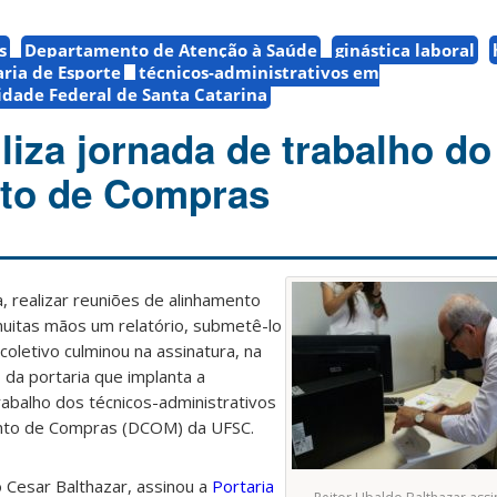
s
Departamento de Atenção à Saúde
ginástica laboral
aria de Esporte
técnicos-administrativos em
idade Federal de Santa Catarina
liza jornada de trabalho do
to de Compras
 realizar reuniões de alinhamento
uitas mãos um relatório, submetê-lo
 coletivo culminou na assinatura, na
, da portaria que implanta a
trabalho dos técnicos-administrativos
to de Compras (DCOM) da UFSC.
o Cesar Balthazar, assinou a
Portaria