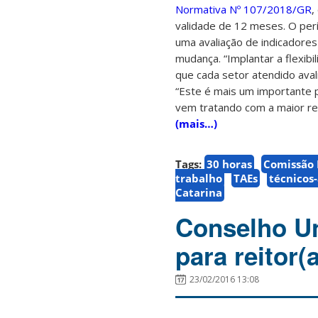
Normativa Nº 107/2018/GR
,
validade de 12 meses. O per
uma avaliação de indicadore
mudança. “Implantar a flexib
que cada setor atendido aval
“Este é mais um importante
vem tratando com a maior re
(mais…)
Tags:
30 horas
Comissão 
trabalho
TAEs
técnicos
Catarina
Conselho Uni
para reitor(a
23/02/2016 13:08