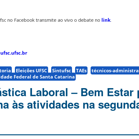
tufsc no Facebook transmite ao vivo o debate no
link
.
ufsc.ufsc.br
toria
Eleições UFSC
Sintufsc
TAEs
técnicos-administra
idade Federal de Santa Catarina
ástica Laboral – Bem Estar 
na às atividades na segunda