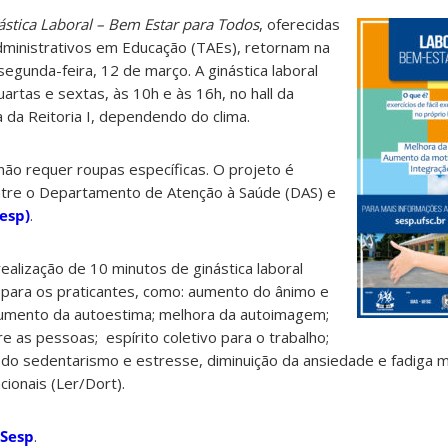
ástica Laboral – Bem Estar para Todos
, oferecidas
dministrativos em Educação (TAEs), retornam na
egunda-feira, 12 de março. A ginástica laboral
artas e sextas, às 10h e às 16h, no hall da
a da Reitoria I, dependendo do clima.
ão requer roupas específicas. O projeto é
ntre o Departamento de Atenção à Saúde (DAS) e
esp)
.
alização de 10 minutos de ginástica laboral
s para os praticantes, como: aumento do ânimo e
 aumento da autoestima; melhora da autoimagem;
re as pessoas; espírito coletivo para o trabalho;
 do sedentarismo e estresse, diminuição da ansiedade e fadiga m
ionais (Ler/Dort).
 Sesp
.