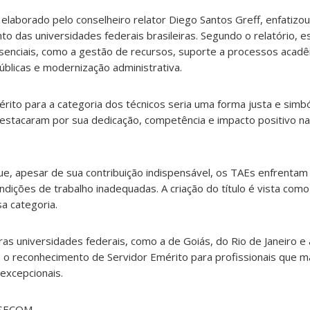
elaborado pelo conselheiro relator Diego Santos Greff, enfatizou 
o das universidades federais brasileiras. Segundo o relatório, e
nciais, como a gestão de recursos, suporte a processos acadê
úblicas e modernização administrativa.
érito para a categoria dos técnicos seria uma forma justa e simbó
estacaram por sua dedicação, competência e impacto positivo n
.
e, apesar de sua contribuição indispensável, os TAEs enfrentam
ndições de trabalho inadequadas. A criação do título é vista co
a categoria.
ras universidades federais, como a de Goiás, do Rio de Janeiro e
s o reconhecimento de Servidor Emérito para profissionais que 
 excepcionais.
 SECOM