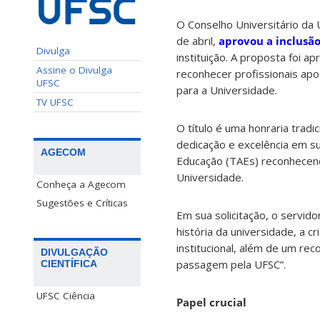
O Conselho Universitário da 
de abril,
aprovou a inclusã
Divulga
instituição. A proposta foi 
Assine o Divulga
reconhecer profissionais apo
UFSC
para a Universidade.
TV UFSC
O título é uma honraria tra
dedicação e excelência em su
AGECOM
Educação (TAEs) reconhecend
Universidade.
Conheça a Agecom
Sugestões e Críticas
Em sua solicitação, o servid
história da universidade, a c
institucional, além de um re
DIVULGAÇÃO
passagem pela UFSC”.
CIENTÍFICA
UFSC Ciência
Papel crucial