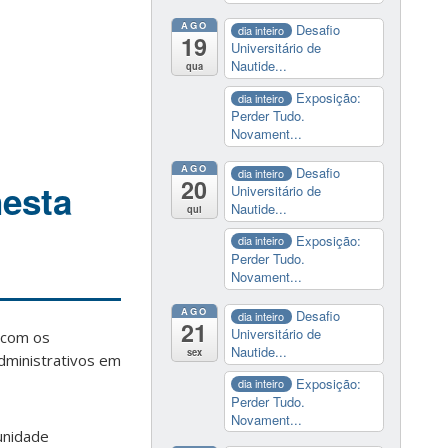
AGO
Desafio
dia inteiro
19
Universitário de
Nautide...
qua
Exposição:
dia inteiro
Perder Tudo.
Novament...
AGO
Desafio
dia inteiro
20
nesta
Universitário de
Nautide...
qui
Exposição:
dia inteiro
Perder Tudo.
Novament...
AGO
Desafio
dia inteiro
21
Universitário de
e com os
Nautide...
sex
Administrativos em
Exposição:
dia inteiro
Perder Tudo.
Novament...
unidade