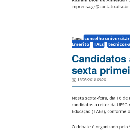
imprensa.gr@contato.ufsc.br
Tags:
conselho universitár
Emérito
TAEs
técnicos-
Candidatos 
sexta prime
16/03/2018 09:20
Nesta sexta-feira, dia 16 de 
candidatos a reitor da UFSC.
Educação (TAEs), conforme d
O debate é organizado pelo 