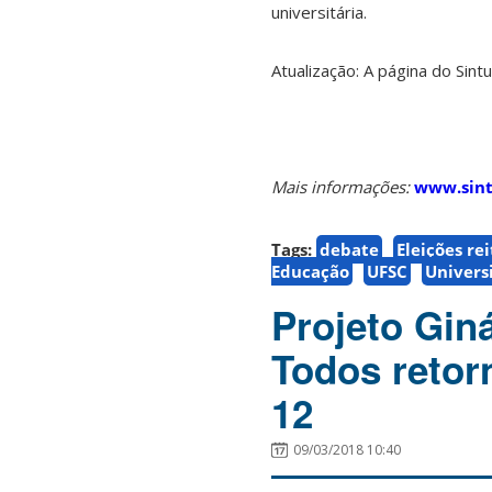
universitária.
Atualização: A página do Sin
Mais informações:
www.sint
Tags:
debate
Eleições rei
Educação
UFSC
Univers
Projeto Gin
Todos retor
12
09/03/2018 10:40