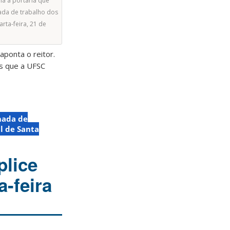
na a portaria que
nada de trabalho dos
rta-feira, 21 de
aponta o reitor.
s que a UFSC
nada de
l de Santa
plice
a-feira