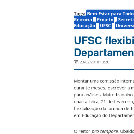
Tags:
Bem Estar para Todo
Reitoria
Projeto
Secret
Educação
UFSC
Univers
UFSC flexibi
Departamen
23/02/2018 13:20
Montar uma comissão interna,
durante meses, escrever a m
para análises. Muito trabalho
quarta-feira, 21 de fevereiro
flexibilização da jornada de 
em Educação do Departamen
O reitor
pro tempore
, Ubald