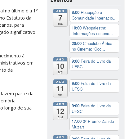
l no último dia 1º
AGO
8:00
Recepção à
7
 no Estatuto da
Comunidade Internacio...
sex
ibanos, para
10:00
Webpalestra:
ado significativo
‘Informações essenc...
20:00
Cineclube África
no Cinema: ‘Coc...
hecimento à
AGO
9:00
Feira do Livro da
ministrativos em
10
UFSC
nto da
seg
AGO
9:00
Feira do Livro da
11
UFSC
S fazem parte da
ter
 memória
AGO
9:00
Feira do Livro da
ao longo de sua
12
UFSC
qua
17:00
3º Prêmio Zahidé
Muzart
AGO
9:00
Feira do Livro da