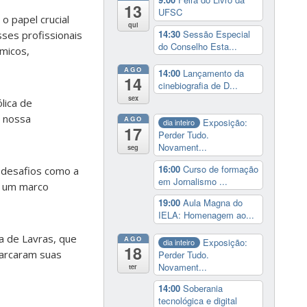
13
UFSC
o papel crucial
qui
14:30
Sessão Especial
sses profissionais
do Conselho Esta...
micos,
AGO
14:00
Lançamento da
14
cinebiografia de D...
sex
lica de
a nossa
AGO
Exposição:
dia inteiro
17
Perder Tudo.
Novament...
seg
16:00
Curso de formação
 desafios como a
em Jornalismo ...
mo um marco
19:00
Aula Magna do
IELA: Homenagem ao...
 a de Lavras, que
AGO
Exposição:
dia inteiro
18
marcaram suas
Perder Tudo.
Novament...
ter
14:00
Soberania
tecnológica e digital