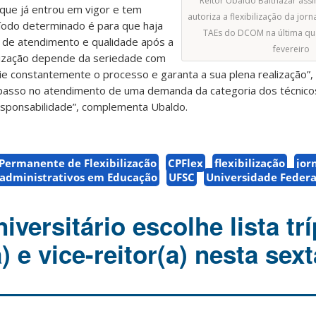
Reitor Ubaldo Balthazar assi
 que já entrou em vigor e tem
autoriza a flexibilização da jor
íodo determinado é para que haja
TAEs do DCOM na última qua
s de atendimento e qualidade após a
fevereiro
ilização depende da seriedade com
ie constantemente o processo e garanta a sua plena realização”, 
 passo no atendimento de uma demanda da categoria dos técnico
sponsabilidade”, complementa Ubaldo.
Permanente de Flexibilização
CPFlex
flexibilização
jor
-administrativos em Educação
UFSC
Universidade Federa
versitário escolhe lista trí
) e vice-reitor(a) nesta sext