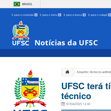
BRASIL
Ir para o conteúdo
1
Ir para o menu
2
Ir para a busca
3
Ir para o rodapé
4
Notícias da UFSC
Assunto: técnicos-admi
UFSC terá tí
técnico
07/04/2025 12:43