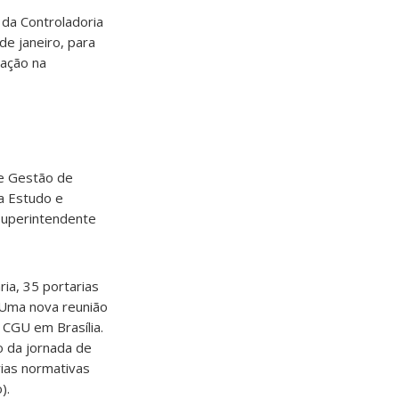
 da Controladoria
de janeiro, para
cação na
 e Gestão de
a Estudo e
superintendente
ia, 35 portarias
. Uma nova reunião
 CGU em Brasília.
ão da jornada de
rias normativas
).