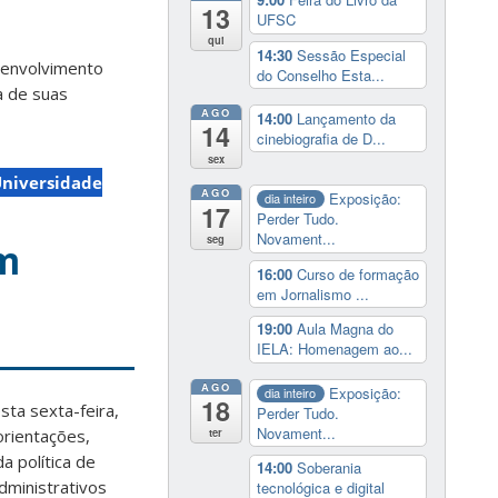
13
UFSC
qui
14:30
Sessão Especial
esenvolvimento
do Conselho Esta...
a de suas
AGO
14:00
Lançamento da
14
cinebiografia de D...
sex
niversidade
AGO
Exposição:
dia inteiro
17
Perder Tudo.
Novament...
seg
am
16:00
Curso de formação
em Jornalismo ...
19:00
Aula Magna do
IELA: Homenagem ao...
AGO
Exposição:
dia inteiro
18
sta sexta-feira,
Perder Tudo.
Novament...
orientações,
ter
a política de
14:00
Soberania
dministrativos
tecnológica e digital