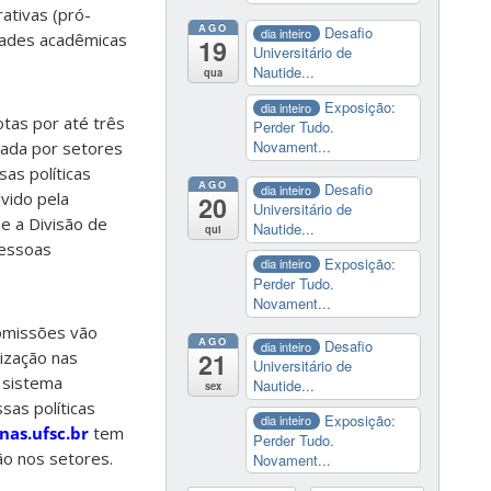
ativas (pró-
AGO
Desafio
dia inteiro
idades acadêmicas
19
Universitário de
Nautide...
qua
Exposição:
dia inteiro
tas por até três
Perder Tudo.
Novament...
tada por setores
as políticas
AGO
Desafio
dia inteiro
vido pela
20
Universitário de
e a Divisão de
Nautide...
qui
Pessoas
Exposição:
dia inteiro
Perder Tudo.
Novament...
comissões vão
AGO
Desafio
dia inteiro
21
lização nas
Universitário de
o sistema
Nautide...
sex
sas políticas
Exposição:
dia inteiro
nas.ufsc.br
tem
Perder Tudo.
ão nos setores.
Novament...