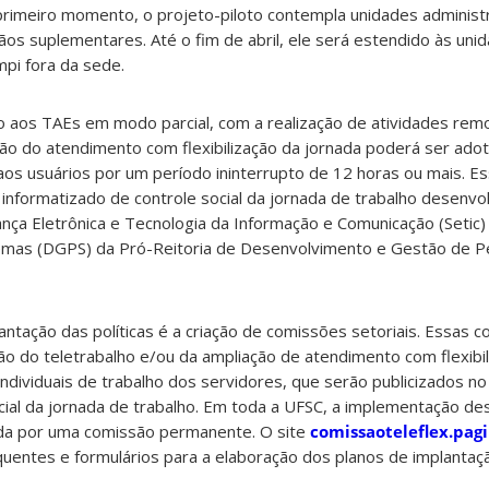
rimeiro momento, o projeto-piloto contempla unidades administr
rgãos suplementares. Até o fim de abril, ele será estendido às un
mpi fora da sede.
o aos TAEs em modo parcial, com a realização de atividades remo
ção do atendimento com flexibilização da jornada poderá ser ado
s usuários por um período ininterrupto de 12 horas ou mais. Ess
informatizado de controle social da jornada de trabalho desenvol
ça Eletrônica e Tecnologia da Informação e Comunicação (Setic) 
emas (DGPS) da Pró-Reitoria de Desenvolvimento e Gestão de 
antação das políticas é a criação de comissões setoriais. Essas 
ão do teletrabalho e/ou da ampliação de atendimento com flexibi
individuais de trabalho dos servidores, que serão publicizados n
cial da jornada de trabalho. Em toda a UFSC, a implementação des
da por uma comissão permanente. O site
comissaoteleflex.pagi
uentes e formulários para a elaboração dos planos de implantaç