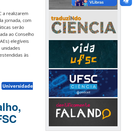
C a realizarem
 da jornada, com
áticas serão
ntada ao Conselho
AEs) elegíveis
s unidades
 estendidas às
Universidade
alho,
UFSC