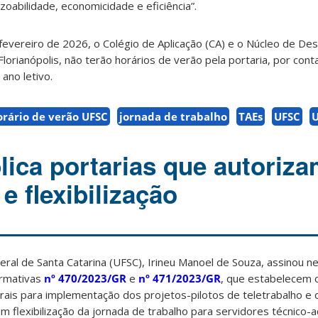
zoabilidade, economicidade e eficiência”.
e fevereiro de 2026, o Colégio de Aplicação (CA) e o Núcleo de D
Florianópolis, não terão horários de verão pela portaria, por cont
 ano letivo.
orário de verão UFSC
jornada de trabalho
TAEs
UFSC
U
lica portarias que autoriz
 e flexibilização
eral de Santa Catarina (UFSC), Irineu Manoel de Souza, assinou ne
ormativas
nº 470/2023/GR
e
nº 471/2023/GR
, que estabelecem 
rais para implementação dos projetos-pilotos de teletrabalho e d
 flexibilização da jornada de trabalho para servidores técnico-a