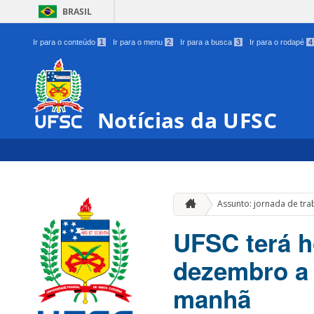
BRASIL
Ir para o conteúdo
1
Ir para o menu
2
Ir para a busca
3
Ir para o rodapé
4
Notícias da UFSC
Assunto: jornada de tra
UFSC terá h
dezembro a 
manhã