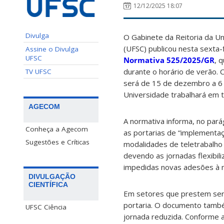
12/12/2025 18:07
Divulga
O Gabinete da Reitoria da Un
(UFSC) publicou nesta sexta-
Assine o Divulga
UFSC
Normativa 525/2025/GR
, 
durante o horário de verão.
TV UFSC
será de 15 de dezembro a 6
Universidade trabalhará em t
AGECOM
A normativa informa, no par
Conheça a Agecom
as portarias de “implementa
Sugestões e Críticas
modalidades de teletrabalho 
devendo as jornadas flexibili
impedidas novas adesões à m
DIVULGAÇÃO
CIENTÍFICA
Em setores que prestem serv
portaria. O documento també
UFSC Ciência
jornada reduzida. Conforme a