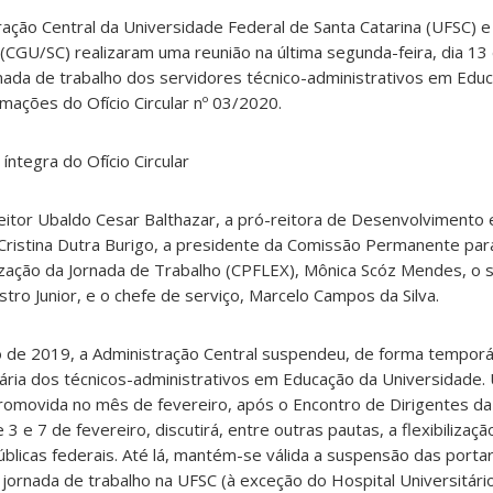
ção Central da Universidade Federal de Santa Catarina (UFSC) e
(CGU/SC) realizaram uma reunião na última segunda-feira, dia 13 
jornada de trabalho dos servidores técnico-administrativos em Edu
mações do Ofício Circular nº 03/2020.
íntegra do Ofício Circular
eitor Ubaldo Cesar Balthazar, a pró-reitora de Desenvolvimento
Cristina Dutra Burigo, a presidente da Comissão Permanente par
zação da Jornada de Trabalho (CPFLEX), Mônica Scóz Mendes, o 
tro Junior, e o chefe de serviço, Marcelo Campos da Silva.
de 2019, a Administração Central suspendeu, de forma temporár
orária dos técnicos-administrativos em Educação da Universidade
romovida no mês de fevereiro, após o Encontro de Dirigentes da
3 e 7 de fevereiro, discutirá, entre outras pautas, a flexibilizaç
úblicas federais. Até lá, mantém-se válida a suspensão das porta
a jornada de trabalho na UFSC (à exceção do Hospital Universitário