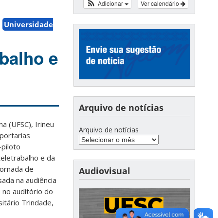
Adicionar
Ver calendário
Universidade
abalho e
Arquivo de notícias
na (UFSC), Irineu
Arquivo de notícias
portarias
piloto
eletrabalho e da
jornada de
Audiovisual
sada na audiência
, no auditório do
itário Trindade,