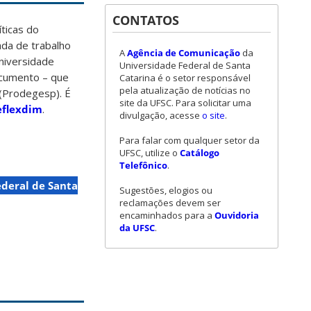
CONTATOS
íticas do
da de trabalho
A
Agência de Comunicação
da
niversidade
Universidade Federal de Santa
ocumento – que
Catarina é o setor responsável
pela atualização de notícias no
(Prodegesp). É
site da UFSC. Para solicitar uma
eflexdim
.
divulgação, acesse
o site
.
Para falar com qualquer setor da
UFSC, utilize o
Catálogo
Telefônico
.
deral de Santa
Sugestões, elogios ou
reclamações devem ser
encaminhados para a
Ouvidoria
da UFSC
.