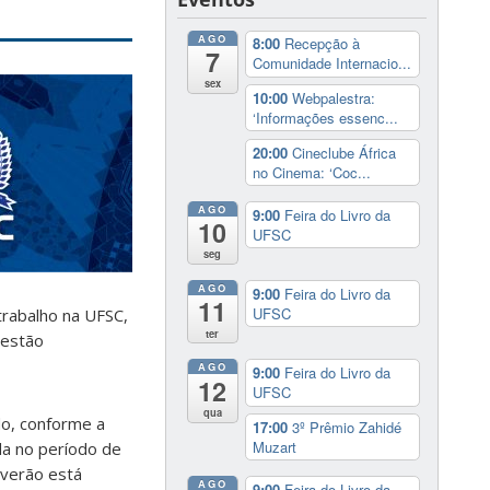
AGO
8:00
Recepção à
7
Comunidade Internacio...
sex
10:00
Webpalestra:
‘Informações essenc...
20:00
Cineclube África
no Cinema: ‘Coc...
AGO
9:00
Feira do Livro da
10
UFSC
seg
AGO
9:00
Feira do Livro da
11
UFSC
trabalho na UFSC,
ter
 estão
AGO
9:00
Feira do Livro da
12
UFSC
qua
do, conforme a
17:00
3º Prêmio Zahidé
Muzart
da no período de
 verão está
AGO
9:00
Feira do Livro da