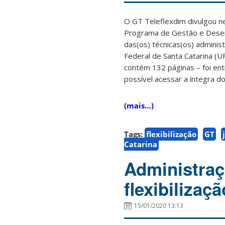
O GT Teleflexdim divulgou ne
Programa de Gestão e Desemp
das(os) técnicas(os) admini
Federal de Santa Catarina (
contém 132 páginas – foi en
possível acessar a íntegra d
(mais…)
Tags:
flexibilização
GT
Catarina
Administraç
flexibilizaç
15/01/2020 13:13