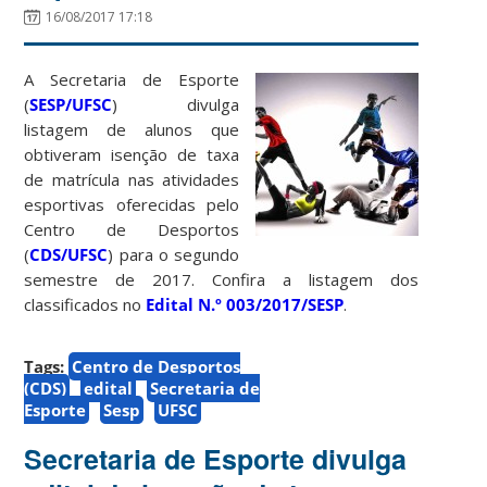
16/08/2017 17:18
A Secretaria de Esporte
(
SESP/UFSC
) divulga
listagem de alunos que
obtiveram isenção de taxa
de matrícula nas atividades
esportivas oferecidas pelo
Centro de Desportos
(
CDS/UFSC
) para o segundo
semestre de 2017. Confira a listagem dos
classificados no
Edital N.º 003/2017/SESP
.
Tags:
Centro de Desportos
(CDS)
edital
Secretaria de
Esporte
Sesp
UFSC
Secretaria de Esporte divulga