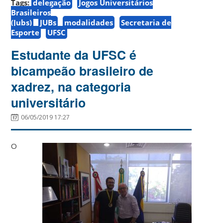
Tags:
delegação
Jogos Universitários
Brasileiros
(Jubs)
JUBs
modalidades
Secretaria de
Esporte
UFSC
Estudante da UFSC é
bicampeão brasileiro de
xadrez, na categoria
universitário
06/05/2019 17:27
O