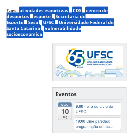
Tags:
atividades esportivas
CDS
centro de
desportos
esporte
Secretaria de
Esporte
Sesp
UFSC
Universidade Federal de
Santa Catarina
vulnerabilidade
socioeconômica
Eventos
AGO
9:00
Feira do Livro da
10
UFSC
seg
19:00
Cine paredão:
programação de rec...