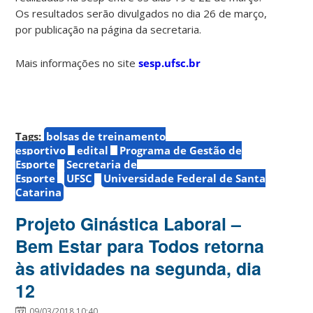
Os resultados serão divulgados no dia 26 de março,
por publicação na página da secretaria.
Mais informações no site
sesp.ufsc.br
Tags:
bolsas de treinamento
esportivo
edital
Programa de Gestão de
Esporte
Secretaria de
Esporte
UFSC
Universidade Federal de Santa
Catarina
Projeto Ginástica Laboral –
Bem Estar para Todos retorna
às atividades na segunda, dia
12
09/03/2018 10:40