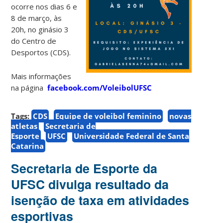
ocorre nos dias 6 e
8 de março, às
20h, no ginásio 3
do Centro de
Desportos (CDS).
Mais informações
na página
facebook.com/VoleibolUFSC
Tags:
CDS
Equipe de voleibol feminino
novas
atletas
Secretaria de
Esporte
UFSC
Universidade Federal de Santa
Catarina
Secretaria de Esporte da
UFSC divulga resultado da
isenção de taxa em atividades
esportivas