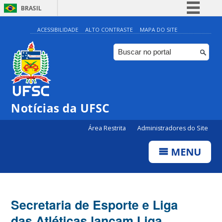
BRASIL
Simplifique!
ACESSIBILIDADE
ALTO CONTRASTE
MAPA DO SITE
Comunica BR
Participe
Acesso à informação
Legislação
Notícias da UFSC
Canais
Área Restrita
Administradores do Site
MENU
Secretaria de Esporte e Liga
das Atléticas lançam Liga