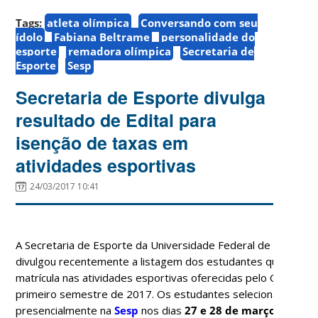
Tags:
atleta olímpica
Conversando com seu
ídolo
Fabiana Beltrame
personalidade do
esporte
remadora olímpica
Secretaria de
Esporte
Sesp
Secretaria de Esporte divulga
resultado de Edital para
isenção de taxas em
atividades esportivas
24/03/2017 10:41
A Secretaria de Esporte da Universidade Federal de Santa Ca
divulgou recentemente a listagem dos estudantes que obtive
matrícula nas atividades esportivas oferecidas pelo Centro 
primeiro semestre de 2017. Os estudantes selecionados dev
presencialmente na
Sesp
nos dias
27 e 28 de março
, das 8h