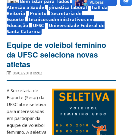
Tags:
Bem Estar para Todos
Departamento de
Atenção à Saúde
ginástica laboral
hall da
Reitoria
Projeto
Secretaria de
Esporte
técnicos-administrativos em
Educação
UFSC
Universidade Federal de
Santa Catarina
Equipe de voleibol feminino
da UFSC seleciona novas
atletas
06/03/2018 09:02
A Secretaria de
Esporte (Sesp) da
UFSC abre seletiva
para interessadas
em participar da
equipe de voleibol
feminino. A seletiva