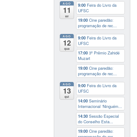
AGO
9:00
Feira do Livro da
11
UFSC
ter
19:00
Cine paredão:
programação de rec...
AGO
9:00
Feira do Livro da
12
UFSC
qua
17:00
3º Prêmio Zahidé
Muzart
19:00
Cine paredão:
programação de rec...
AGO
9:00
Feira do Livro da
13
UFSC
qui
14:00
Seminário
Internacional ‘Ninguém...
14:30
Sessão Especial
do Conselho Esta...
19:00
Cine paredão:
programação de rec...