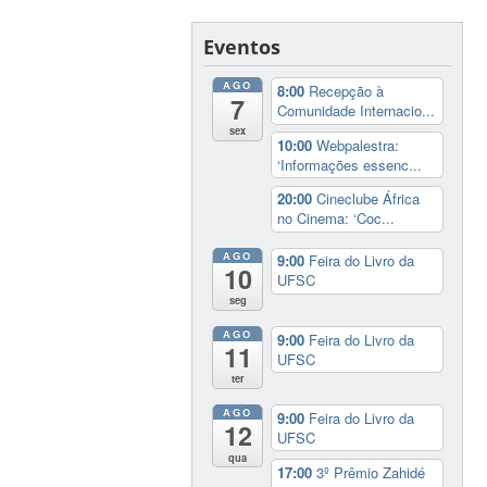
Eventos
AGO
8:00
Recepção à
7
Comunidade Internacio...
sex
10:00
Webpalestra:
‘Informações essenc...
20:00
Cineclube África
no Cinema: ‘Coc...
AGO
9:00
Feira do Livro da
10
UFSC
seg
AGO
9:00
Feira do Livro da
11
UFSC
ter
AGO
9:00
Feira do Livro da
12
UFSC
qua
17:00
3º Prêmio Zahidé