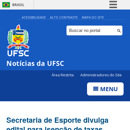
BRASIL
Simplifique!
ACESSIBILIDADE
ALTO CONTRASTE
MAPA DO SITE
Comunica BR
Participe
Acesso à informação
Legislação
Notícias da UFSC
Canais
Área Restrita
Administradores do Site
MENU
Secretaria de Esporte divulga
edital para isenção de taxas