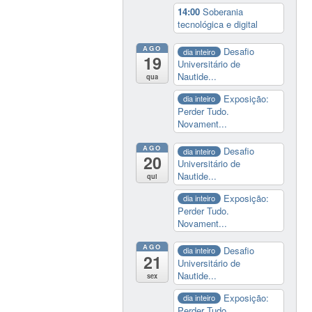
14:00
Soberania
tecnológica e digital
AGO
Desafio
dia inteiro
19
Universitário de
Nautide...
qua
Exposição:
dia inteiro
Perder Tudo.
Novament...
AGO
Desafio
dia inteiro
20
Universitário de
Nautide...
qui
Exposição:
dia inteiro
Perder Tudo.
Novament...
AGO
Desafio
dia inteiro
21
Universitário de
Nautide...
sex
Exposição:
dia inteiro
Perder Tudo.