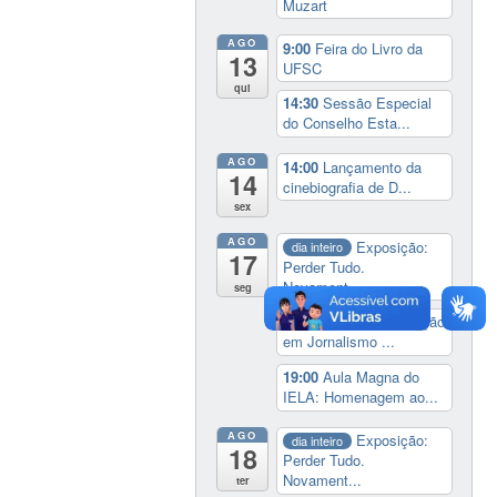
Muzart
AGO
9:00
Feira do Livro da
13
UFSC
qui
14:30
Sessão Especial
do Conselho Esta...
AGO
14:00
Lançamento da
14
cinebiografia de D...
sex
AGO
Exposição:
dia inteiro
17
Perder Tudo.
Novament...
seg
16:00
Curso de formação
em Jornalismo ...
19:00
Aula Magna do
IELA: Homenagem ao...
AGO
Exposição:
dia inteiro
18
Perder Tudo.
Novament...
ter