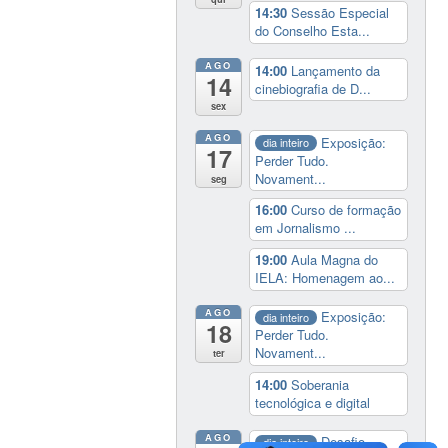
14:30
Sessão Especial
do Conselho Esta...
AGO
14:00
Lançamento da
14
cinebiografia de D...
sex
AGO
Exposição:
dia inteiro
17
Perder Tudo.
Novament...
seg
16:00
Curso de formação
em Jornalismo ...
19:00
Aula Magna do
IELA: Homenagem ao...
AGO
Exposição:
dia inteiro
18
Perder Tudo.
Novament...
ter
14:00
Soberania
tecnológica e digital
AGO
Desafio
dia inteiro