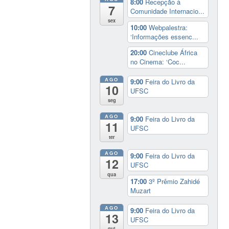
8:00
Recepção à
7
Comunidade Internacio...
sex
10:00
Webpalestra:
‘Informações essenc...
20:00
Cineclube África
no Cinema: ‘Coc...
AGO
9:00
Feira do Livro da
10
UFSC
seg
AGO
9:00
Feira do Livro da
11
UFSC
ter
AGO
9:00
Feira do Livro da
12
UFSC
qua
17:00
3º Prêmio Zahidé
Muzart
AGO
9:00
Feira do Livro da
13
UFSC
qui