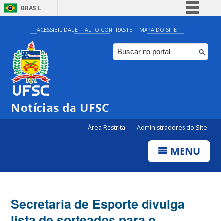
BRASIL
Simplifique!
ACESSIBILIDADE
ALTO CONTRASTE
MAPA DO SITE
Comunica BR
Participe
Acesso à informação
Legislação
Notícias da UFSC
Canais
Área Restrita
Administradores do Site
MENU
Secretaria de Esporte divulga
lista de sorteados para o