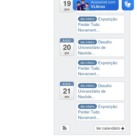
19
Universitário de
Nautide...
qua
Exposição:
dia inteiro
Perder Tudo.
Novament...
AGO
Desafio
dia inteiro
20
Universitário de
Nautide...
qui
Exposição:
dia inteiro
Perder Tudo.
Novament...
AGO
Desafio
dia inteiro
21
Universitário de
Nautide...
sex
Exposição:
dia inteiro
Perder Tudo.
Novament...
Ver calendário