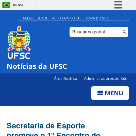
BRASIL
Simplifique!
ACESSIBILIDADE
ALTO CONTRASTE
MAPA DO SITE
Comunica BR
Participe
Acesso à informação
Legislação
Notícias da UFSC
Canais
Área Restrita
Administradores do Site
MENU
Secretaria de Esporte
promove o 1º Encontro de