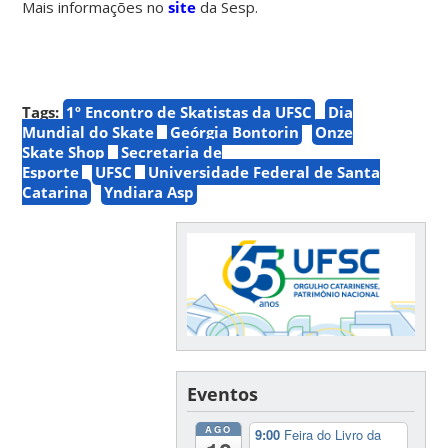
Mais informações no
site
da Sesp.
Tags:
1º Encontro de Skatistas da UFSC
Dia
Mundial do Skate
Geórgia Bontorin
Onze
Skate Shop
Secretaria de
Esporte
UFSC
Universidade Federal de Santa
Catarina
Yndiara Asp
Eventos
AGO
9:00
Feira do Livro da