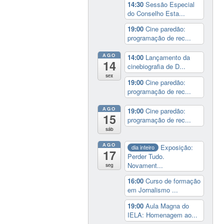
14:30
Sessão Especial
do Conselho Esta...
19:00
Cine paredão:
programação de rec...
AGO
14:00
Lançamento da
14
cinebiografia de D...
sex
19:00
Cine paredão:
programação de rec...
AGO
19:00
Cine paredão:
15
programação de rec...
sáb
AGO
Exposição:
dia inteiro
17
Perder Tudo.
Novament...
seg
16:00
Curso de formação
em Jornalismo ...
19:00
Aula Magna do
IELA: Homenagem ao...