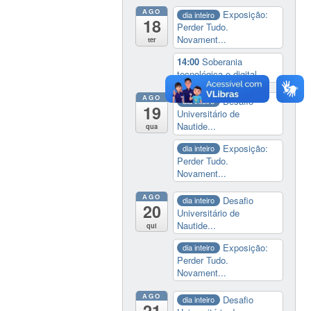
AGO
Exposição:
dia inteiro
18
Perder Tudo.
Novament...
ter
14:00
Soberania
tecnológica e digital
AGO
Desafio
dia inteiro
19
Universitário de
Nautide...
qua
Exposição:
dia inteiro
Perder Tudo.
Novament...
AGO
Desafio
dia inteiro
20
Universitário de
Nautide...
qui
Exposição:
dia inteiro
Perder Tudo.
Novament...
AGO
Desafio
dia inteiro
21