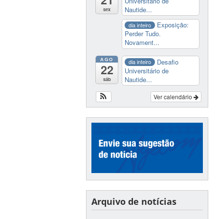
Universitário de
Nautide...
sex
Exposição:
dia inteiro
Perder Tudo.
Novament...
AGO
Desafio
dia inteiro
22
Universitário de
Nautide...
sáb
Ver calendário
Arquivo de notícias