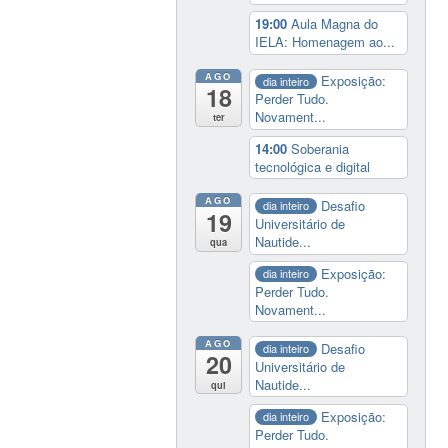
19:00
Aula Magna do
IELA: Homenagem ao...
AGO
Exposição:
dia inteiro
18
Perder Tudo.
Novament...
ter
14:00
Soberania
tecnológica e digital
AGO
Desafio
dia inteiro
19
Universitário de
Nautide...
qua
Exposição:
dia inteiro
Perder Tudo.
Novament...
AGO
Desafio
dia inteiro
20
Universitário de
Nautide...
qui
Exposição:
dia inteiro
Perder Tudo.