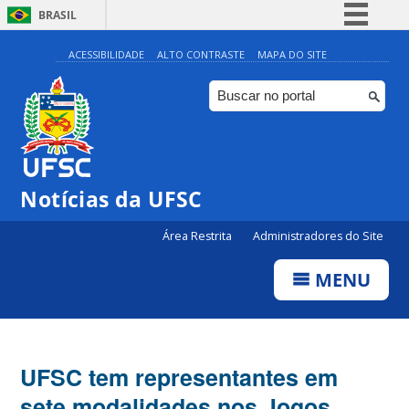
BRASIL
Simplifique!
ACESSIBILIDADE
ALTO CONTRASTE
MAPA DO SITE
Comunica BR
Participe
Acesso à informação
Legislação
Notícias da UFSC
Canais
Área Restrita
Administradores do Site
MENU
UFSC tem representantes em
sete modalidades nos Jogos