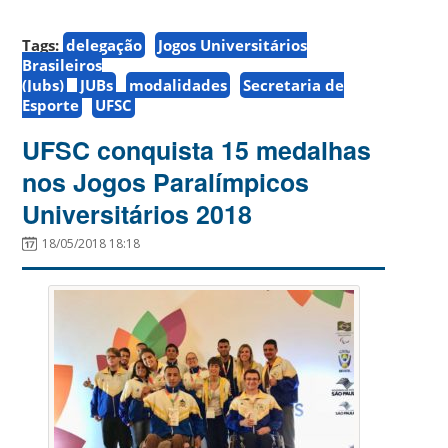
Tags:
delegação
Jogos Universitários
Brasileiros
(Jubs)
JUBs
modalidades
Secretaria de
Esporte
UFSC
UFSC conquista 15 medalhas
nos Jogos Paralímpicos
Universitários 2018
18/05/2018 18:18