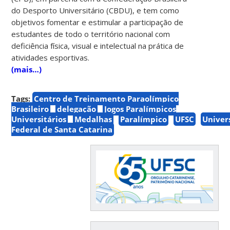
do Desporto Universitário (CBDU), e tem como
objetivos fomentar e estimular a participação de
estudantes de todo o território nacional com
deficiência física, visual e intelectual na prática de
atividades esportivas.
(mais…)
Tags:
Centro de Treinamento Paraolímpico
Brasileiro
delegação
Jogos Paralímpicos
Universitários
Medalhas
Paralímpico
UFSC
Univer
Federal de Santa Catarina