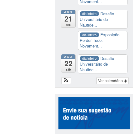
Novament...
AGO
Desafio
dia inteiro
21
Universitário de
Nautide...
sex
Exposição:
dia inteiro
Perder Tudo.
Novament...
AGO
Desafio
dia inteiro
22
Universitário de
Nautide...
sáb
Ver calendário