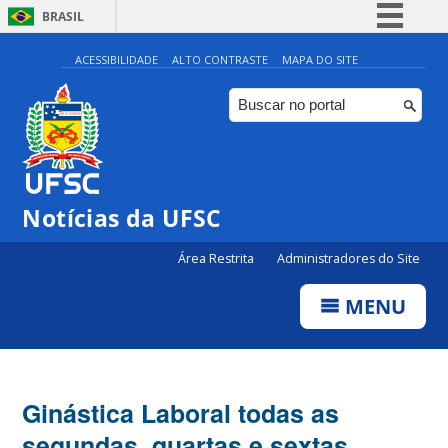
BRASIL
Simplifique!
ACESSIBILIDADE
ALTO CONTRASTE
MAPA DO SITE
Comunica BR
Participe
Acesso à informação
Legislação
Notícias da UFSC
Canais
Área Restrita
Administradores do Site
MENU
Ginástica Laboral todas as
segundas, quartas e sextas