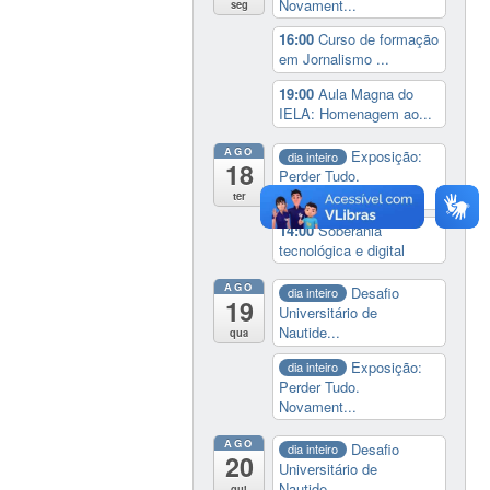
Novament...
seg
16:00
Curso de formação
em Jornalismo ...
19:00
Aula Magna do
IELA: Homenagem ao...
AGO
Exposição:
dia inteiro
18
Perder Tudo.
Novament...
ter
14:00
Soberania
tecnológica e digital
AGO
Desafio
dia inteiro
19
Universitário de
Nautide...
qua
Exposição:
dia inteiro
Perder Tudo.
Novament...
AGO
Desafio
dia inteiro
20
Universitário de
Nautide...
qui