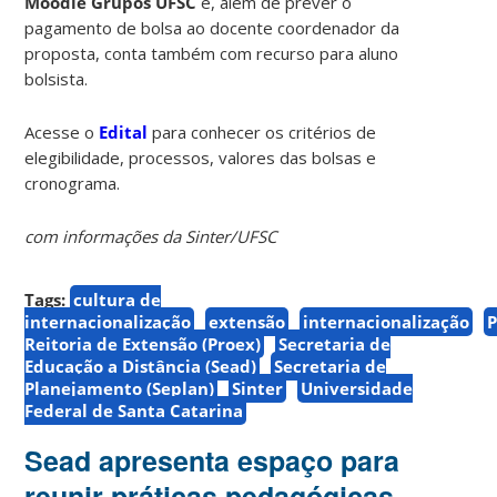
Moodle Grupos UFSC
e, além de prever o
pagamento de bolsa ao docente coordenador da
proposta, conta também com recurso para aluno
bolsista.
Acesse o
Edital
para conhecer os critérios de
elegibilidade, processos, valores das bolsas e
cronograma.
com informações da Sinter/UFSC
Tags:
cultura de
internacionalização
extensão
internacionalização
P
Reitoria de Extensão (Proex)
Secretaria de
Educação a Distância (Sead)
Secretaria de
Planejamento (Seplan)
Sinter
Universidade
Federal de Santa Catarina
Sead apresenta espaço para
reunir práticas pedagógicas