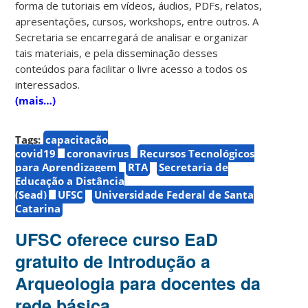
forma de tutoriais em vídeos, áudios, PDFs, relatos,
apresentações, cursos, workshops, entre outros. A
Secretaria se encarregará de analisar e organizar
tais materiais, e pela disseminação desses
conteúdos para facilitar o livre acesso a todos os
interessados.
(mais…)
Tags:
capacitação
covid19
coronavírus
Recursos Tecnológicos
para Aprendizagem
RTA
Secretaria de
Educação a Distância
(Sead)
UFSC
Universidade Federal de Santa
Catarina
UFSC oferece curso EaD
gratuito de Introdução a
Arqueologia para docentes da
rede básica