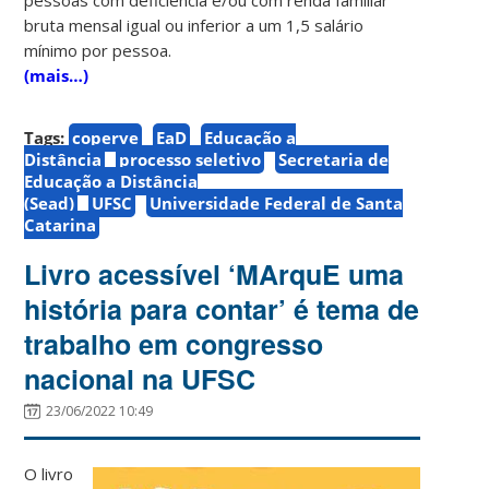
bruta mensal igual ou inferior a um 1,5 salário
mínimo por pessoa.
(mais…)
Tags:
coperve
EaD
Educação a
Distância
processo seletivo
Secretaria de
Educação a Distância
(Sead)
UFSC
Universidade Federal de Santa
Catarina
Livro acessível ‘MArquE uma
história para contar’ é tema de
trabalho em congresso
nacional na UFSC
23/06/2022 10:49
O livro