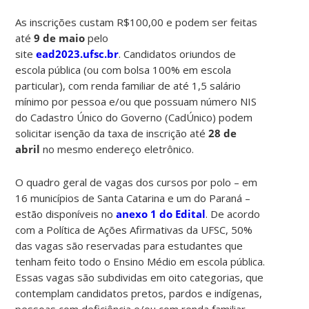
As inscrições custam R$100,00 e podem ser feitas
até
9 de maio
pelo
site
ead2023.ufsc.br
. Candidatos oriundos de
escola pública (ou com bolsa 100% em escola
particular), com renda familiar de até 1,5 salário
mínimo por pessoa e/ou que possuam número NIS
do Cadastro Único do Governo (CadÚnico) podem
solicitar isenção da taxa de inscrição até
28 de
abril
no mesmo endereço eletrônico.
O quadro geral de vagas dos cursos por polo – em
16 municípios de Santa Catarina e um do Paraná –
estão disponíveis no
anexo 1 do Edital
. De acordo
com a Política de Ações Afirmativas da UFSC, 50%
das vagas são reservadas para estudantes que
tenham feito todo o Ensino Médio em escola pública.
Essas vagas são subdividas em oito categorias, que
contemplam candidatos pretos, pardos e indígenas,
pessoas com deficiência e/ou com renda familiar