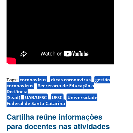
Tags:
coronavírus
dicas coronavírus
gestão
coronavírus
Secretaria de Educação a
Distância
(Sead)
UAB/UFSC
UFSC
Universidade
Federal de Santa Catarina
Cartilha reúne informações
para docentes nas atividades