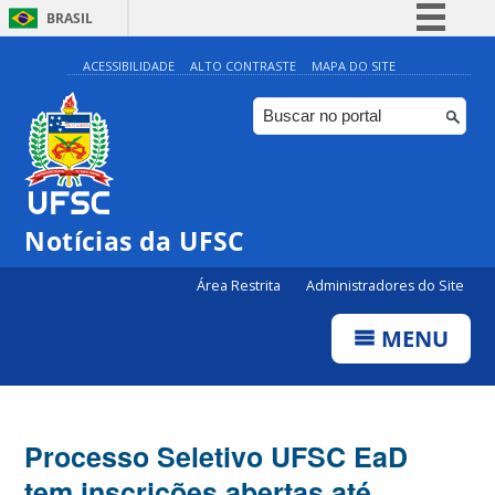
BRASIL
Simplifique!
ACESSIBILIDADE
ALTO CONTRASTE
MAPA DO SITE
Comunica BR
Participe
Acesso à informação
Legislação
Notícias da UFSC
Canais
Área Restrita
Administradores do Site
MENU
Processo Seletivo UFSC EaD
tem inscrições abertas até