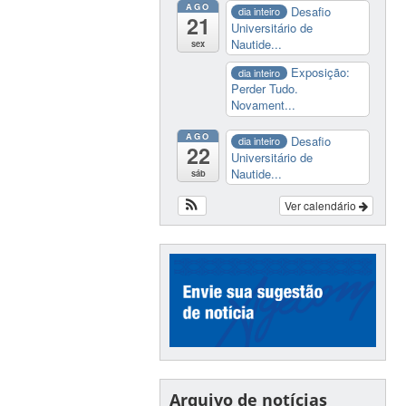
AGO
Desafio
dia inteiro
21
Universitário de
Nautide...
sex
Exposição:
dia inteiro
Perder Tudo.
Novament...
AGO
Desafio
dia inteiro
22
Universitário de
Nautide...
sáb
Ver calendário
Arquivo de notícias