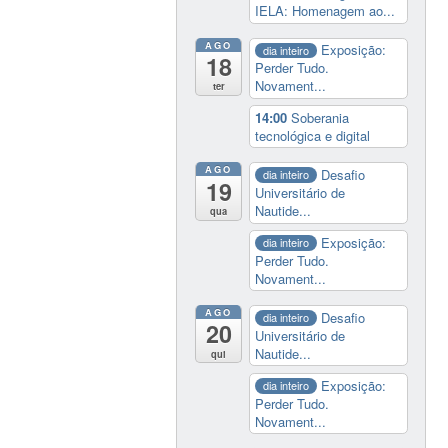
IELA: Homenagem ao...
AGO
Exposição:
dia inteiro
18
Perder Tudo.
Novament...
ter
14:00
Soberania
tecnológica e digital
AGO
Desafio
dia inteiro
19
Universitário de
Nautide...
qua
Exposição:
dia inteiro
Perder Tudo.
Novament...
AGO
Desafio
dia inteiro
20
Universitário de
Nautide...
qui
Exposição:
dia inteiro
Perder Tudo.
Novament...