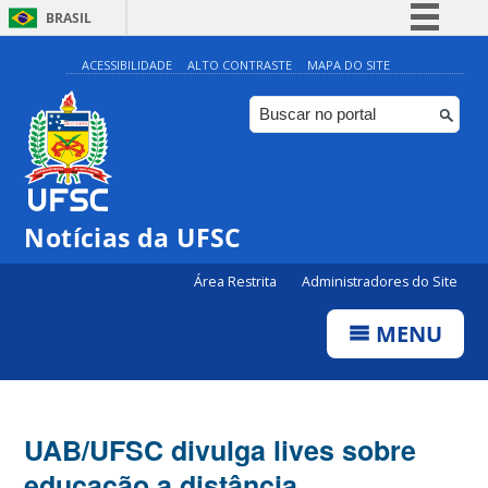
BRASIL
Simplifique!
ACESSIBILIDADE
ALTO CONTRASTE
MAPA DO SITE
Comunica BR
Participe
Acesso à informação
Legislação
Notícias da UFSC
Canais
Área Restrita
Administradores do Site
MENU
UAB/UFSC divulga lives sobre
educação a distância