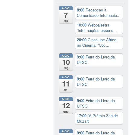
AGO
8:00
Recepção à
7
Comunidade Internacio...
sex
10:00
Webpalestra:
‘Informações essenc...
20:00
Cineclube África
no Cinema: ‘Coc...
AGO
9:00
Feira do Livro da
10
UFSC
seg
AGO
9:00
Feira do Livro da
11
UFSC
ter
AGO
9:00
Feira do Livro da
12
UFSC
qua
17:00
3º Prêmio Zahidé
Muzart
AGO
9:00
Feira do Livro da