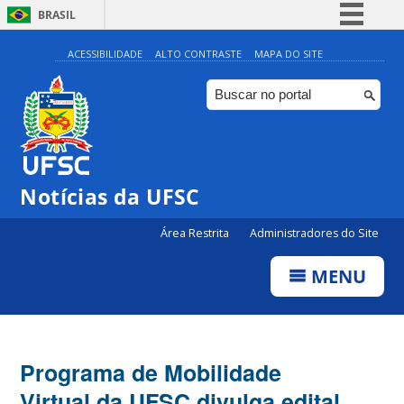
BRASIL
Simplifique!
ACESSIBILIDADE
ALTO CONTRASTE
MAPA DO SITE
Comunica BR
Participe
Acesso à informação
Legislação
Notícias da UFSC
Canais
Área Restrita
Administradores do Site
MENU
Programa de Mobilidade
Virtual da UFSC divulga edital