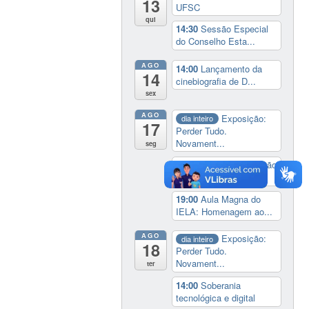
13
UFSC
qui
14:30
Sessão Especial
do Conselho Esta...
AGO
14:00
Lançamento da
14
cinebiografia de D...
sex
AGO
Exposição:
dia inteiro
17
Perder Tudo.
Novament...
seg
16:00
Curso de formação
em Jornalismo ...
19:00
Aula Magna do
IELA: Homenagem ao...
AGO
Exposição:
dia inteiro
18
Perder Tudo.
Novament...
ter
14:00
Soberania
tecnológica e digital