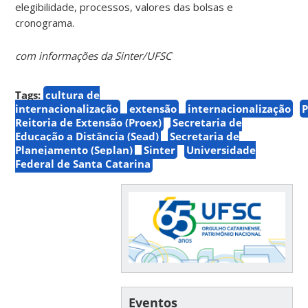
elegibilidade, processos, valores das bolsas e
cronograma.
com informações da Sinter/UFSC
Tags:
cultura de
internacionalização
extensão
internacionalização
P
Reitoria de Extensão (Proex)
Secretaria de
Educação a Distância (Sead)
Secretaria de
Planejamento (Seplan)
Sinter
Universidade
Federal de Santa Catarina
Eventos