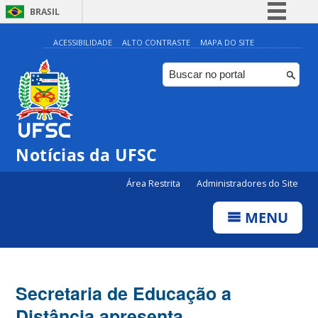
BRASIL
Simplifique!
ACESSIBILIDADE
ALTO CONTRASTE
MAPA DO SITE
Comunica BR
Participe
Acesso à informação
Legislação
Notícias da UFSC
Canais
Área Restrita
Administradores do Site
MENU
Secretaria de Educação a
Distância apresenta