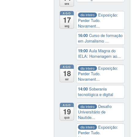
sex
AGO
Exposição:
dia inteiro
17
Perder Tudo.
Novament...
seg
16:00
Curso de formação
em Jornalismo ...
19:00
Aula Magna do
IELA: Homenagem ao...
AGO
Exposição:
dia inteiro
18
Perder Tudo.
Novament...
ter
14:00
Soberania
tecnológica e digital
AGO
Desafio
dia inteiro
19
Universitário de
Nautide...
qua
Exposição:
dia inteiro
Perder Tudo.