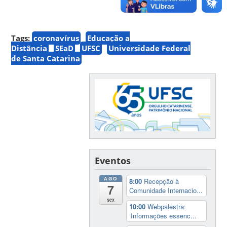
Tags:
coronavírus
Educação a
Distância
SEaD
UFSC
Universidade Federal
de Santa Catarina
Eventos
AGO
8:00
Recepção à
7
Comunidade Internacio...
sex
10:00
Webpalestra:
‘Informações essenc...