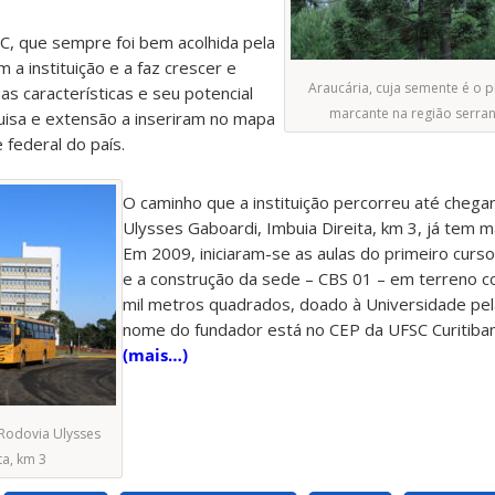
C, que sempre foi bem acolhida pela
a instituição e a faz crescer e
Araucária, cuja semente é o 
uas características e seu potencial
marcante na região serran
isa e extensão a inseriram no mapa
 federal do país.
O caminho que a instituição percorreu até chega
Ulysses Gaboardi, Imbuia Direita, km 3, já tem m
Em 2009, iniciaram-se as aulas do primeiro curso,
e a construção da sede – CBS 01 – em terreno 
mil metros quadrados, doado à Universidade pe
nome do fundador está no CEP da UFSC Curitiba
(mais…)
 Rodovia Ulysses
ta, km 3