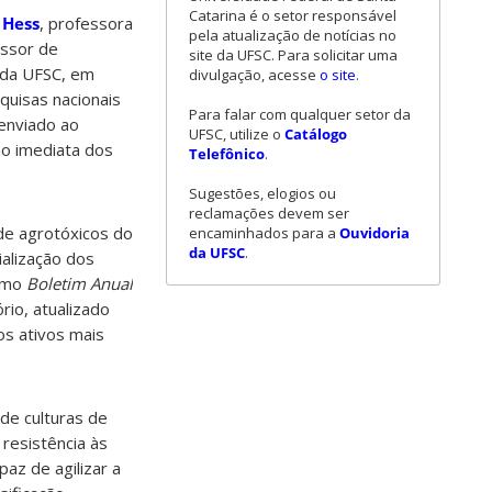
Catarina é o setor responsável
 Hess
, professora
pela atualização de notícias no
essor de
site da UFSC. Para solicitar uma
 da UFSC, em
divulgação, acesse
o site
.
quisas nacionais
Para falar com qualquer setor da
 enviado ao
UFSC, utilize o
Catálogo
ão imediata dos
Telefônico
.
Sugestões, elogios ou
reclamações devem ser
de agrotóxicos do
encaminhados para a
Ouvidoria
da UFSC
.
alização dos
timo
Boletim Anual
ório, atualizado
os ativos mais
 de culturas de
resistência às
az de agilizar a