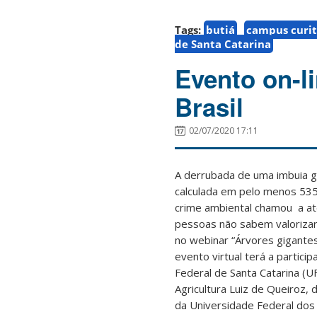
Tags:
butiá
campus curit
de Santa Catarina
Evento on-l
Brasil
02/07/2020 17:11
A derrubada de uma imbuia g
calculada em pelo menos 535
crime ambiental chamou a ate
pessoas não sabem valorizar
no webinar “Árvores gigantes 
evento virtual terá a partici
Federal de Santa Catarina (U
Agricultura Luiz de Queiroz,
da Universidade Federal dos 