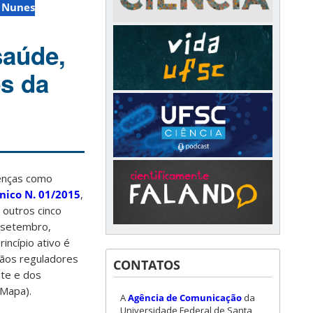
l Nunes
saúde,
es da
oenças como
nico N. 01/2015
,
 outros cinco
é setembro,
incípio ativo é
gãos reguladores
CONTATOS
nte e dos
(Mapa).
A
Agência de Comunicação
da
Universidade Federal de Santa