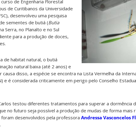
curso de Engenharia Florestal
pus de Curitibanos da Universidade
UFSC), desenvolveu uma pesquisa
 de sementes de butiá (
Butia
na Serra, no Planalto e no Sul
ediente para a produção de doces,
es.
 de habitat natural, o butiá
ação natural baixa (até 2 anos) e
causa disso, a espécie se encontra na Lista Vermelha da Interna
N) e é considerada criticamente em perigo pelo Conselho Estadua
Carlos testou diferentes tratamentos para superar a dormência
que no futuro seja possível a produção de mudas de forma mais r
 foram desenvolvidos pela professora
Andressa Vasconcelos F
.