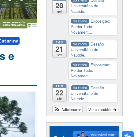
Desafio
dia inteiro
20
Universitário de
Nautide...
qui
Exposição:
dia inteiro
Perder Tudo.
Novament...
Catarina
AGO
Desafio
dia inteiro
21
Universitário de
s e
Nautide...
sex
Exposição:
dia inteiro
Perder Tudo.
Novament...
AGO
Desafio
dia inteiro
22
Universitário de
Nautide...
sáb
Adicionar
Ver calendário