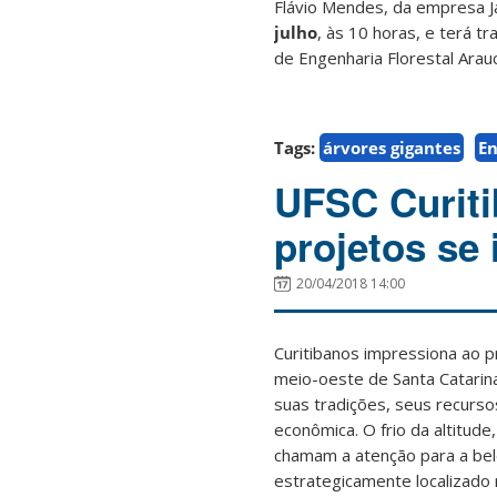
Flávio Mendes, da empresa Ja
julho
, às 10 horas, e terá 
de Engenharia Florestal Arauc
Tags:
árvores gigantes
En
UFSC Curiti
projetos se
20/04/2018 14:00
Curitibanos impressiona ao p
meio-oeste de Santa Catarina
suas tradições, seus recurso
econômica. O frio da altitude
chamam a atenção para a bele
estrategicamente localizado