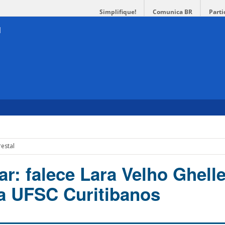
Simplifique!
Comunica BR
Parti
restal
r: falece Lara Velho Ghelle
a UFSC Curitibanos