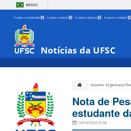
BRASIL
Ir para o conteúdo
1
Ir para o menu
2
Ir para a busca
3
Ir para o rodapé
4
Notícias da UFSC
Assunto: Engenharia Flo
Nota de Pesa
estudante d
14/10/2024 15:36