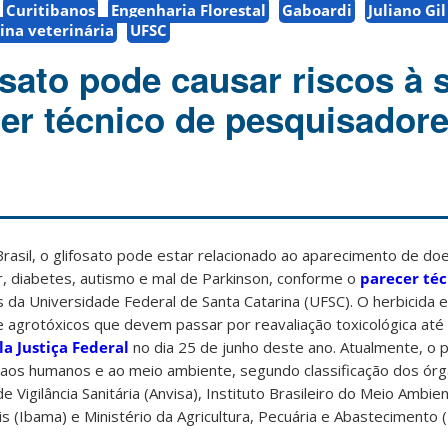
Curitibanos
Engenharia Florestal
Gaboardi
Juliano Gi
ina veterinária
UFSC
osato pode causar riscos à 
cer técnico de pesquisador
rasil, o glifosato pode estar relacionado ao aparecimento de d
r, diabetes, autismo e mal de Parkinson, conforme o
parecer téc
da Universidade Federal de Santa Catarina (UFSC). O herbicida e
de agrotóxicos que devem passar por reavaliação toxicológica at
a Justiça Federal
no dia 25 de junho deste ano. Atualmente, o pr
aos humanos e ao meio ambiente, segundo classificação dos ór
e Vigilância Sanitária (Anvisa), Instituto Brasileiro do Meio Ambie
 (Ibama) e Ministério da Agricultura, Pecuária e Abastecimento 