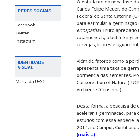
O estudante da nona fase do 
Carlos Felipe Meuer, do Cam
REDES SOCIAIS
Federal de Santa Catarina (
para estimular a germinação
Facebook
eriospatha
). Fruto apreciado 
Twitter
catarinenses, o butiá é ingr
Instagram
cervejas, licores e aguardent
Além de fatores como a perda
IDENTIDADE
apresenta uma taxa de germin
VISUAL
dormência das sementes. Por 
Marca da UFSC
Conservation of Nature (IUC
Ambiente (Consema).
Desta forma, a pesquisa de 
acelerar a germinação, para 
estudos com essa espécie já
2014, no Campus Curitibanos
(mais…)