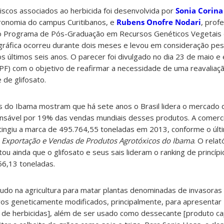
riscos associados ao herbicida foi desenvolvida por
Sonia Corina
gronomia do campus Curitibanos, e
Rubens Onofre Nodari
, prof
o Programa de Pós-Graduação em Recursos Genéticos Vegetais
liográfica ocorreu durante dois meses e levou em consideração pes
os últimos seis anos. O parecer foi divulgado no dia 23 de maio e
MPF) com o objetivo de reafirmar a necessidade de uma reavaliaç
 de glifosato.
do Ibama mostram que há sete anos o Brasil lidera o mercado 
nsável por 19% das vendas mundiais desses produtos. A comerci
atingiu a marca de 495.764,55 toneladas em 2013, conforme o úl
 Exportação e Vendas de Produtos Agrotóxicos
do Ibama
. O relat
 ainda que o glifosato e seus sais lideram o ranking de princípi
56,13 toneladas.
etudo na agricultura para matar plantas denominadas de invasoras
vos geneticamente modificados, principalmente, para apresentar 
ão de herbicidas], além de ser usado como dessecante [produto cap