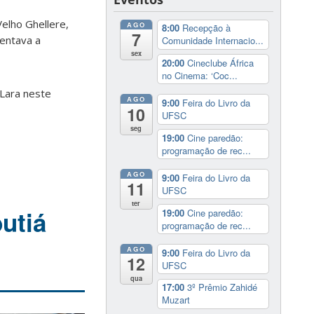
elho Ghellere,
AGO
8:00
Recepção à
7
uentava a
Comunidade Internacio...
sex
20:00
Cineclube África
no Cinema: ‘Coc...
 Lara neste
AGO
9:00
Feira do Livro da
10
UFSC
seg
19:00
Cine paredão:
programação de rec...
AGO
9:00
Feira do Livro da
11
UFSC
ter
utiá
19:00
Cine paredão:
programação de rec...
AGO
9:00
Feira do Livro da
12
UFSC
qua
17:00
3º Prêmio Zahidé
Muzart