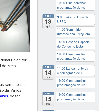
19:00
Cine paredão:
programação de rec...
AGO
9:00
Feira do Livro da
13
UFSC
qui
14:00
Seminário
Internacional ‘Ninguém...
14:30
Sessão Especial
do Conselho Esta...
19:00
Cine paredão:
programação de rec...
tional Union for
l do Meio
AGO
14:00
Lançamento da
14
cinebiografia de D...
sex
19:00
Cine paredão:
 das sementes e
programação de rec...
ápida. Vários
AGO
19:00
Cine paredão:
lores
, desde
15
programação de rec...
sáb