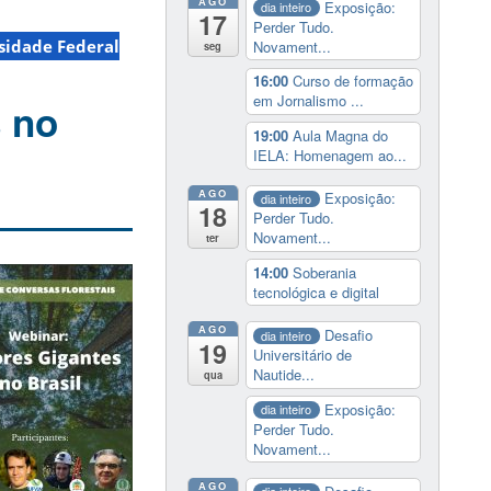
AGO
Exposição:
dia inteiro
17
Perder Tudo.
sidade Federal
Novament...
seg
16:00
Curso de formação
em Jornalismo ...
s no
19:00
Aula Magna do
IELA: Homenagem ao...
AGO
Exposição:
dia inteiro
18
Perder Tudo.
Novament...
ter
14:00
Soberania
tecnológica e digital
AGO
Desafio
dia inteiro
19
Universitário de
Nautide...
qua
Exposição:
dia inteiro
Perder Tudo.
Novament...
AGO