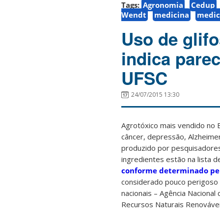
Tags:
Agronomia
Cedup
Wendt
medicina
medic
Uso de glif
indica pare
UFSC
24/07/2015 13:30
Agrotóxico mais vendido no B
câncer, depressão, Alzheime
produzido por pesquisadores 
ingredientes estão na lista 
conforme determinado pel
considerado pouco perigoso 
nacionais – Agência Nacional d
Recursos Naturais Renováveis