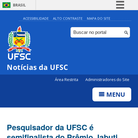
BRASIL
Simplifique!
ACESSIBILIDADE
ALTO CONTRASTE
MAPA DO SITE
Comunica BR
Participe
Acesso à informação
Legislação
Notícias da UFSC
Canais
Área Restrita
Administradores do Site
MENU
Pesquisador da UFSC é
semifinalista do Prêmio Jabuti