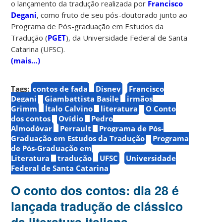
o lançamento da tradução realizada por
Francisco
Degani
, como fruto de seu pós-doutorado junto ao
Programa de Pós-graduação em Estudos da
Tradução (
PGET
), da Universidade Federal de Santa
Catarina (UFSC).
(mais…)
Tags:
contos de fada
Disney
Francisco
Degani
Giambattista Basile
irmãos
Grimm
Ítalo Calvino
literatura
O Conto
dos contos
Ovídio
Pedro
Almodóvar
Perrault
Programa de Pós-
Graduação em Estudos da Tradução
Programa
de Pós-Graduação em
Literatura
tradução
UFSC
Universidade
Federal de Santa Catarina
O conto dos contos: dia 28 é
lançada tradução de clássico
da literatura italiana