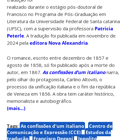
realizado durante o estágio pós-doutoral de
Francisco no Programa de Pós-Graduação em
Literatura da Universidade Federal de Santa catarina
(UFSC), com a supervisão da professora
Patricia
Peterle
. A tradução foi publicada em novembro de
2024 pela
editora Nova Alexandria
.
O romance, escrito entre dezembro de 1857 e
agosto de 1858, só foi publicado após a morte do
autor, em 1867.
As confissões d’um italiano
narra,
pelo olhar do protagonista, Carlino Altoviti, o
processo da unificação italiana e o fim da república
de Veneza em 1856. A obra tem caráter histórico,
memorialista e autobiográfico.
(mais…)
Tags:
As confissões d'um italiano
Centro de
Comunicação e Expressão (CCE)
Estudos da
tradução
Francisco Degani
Ippolito