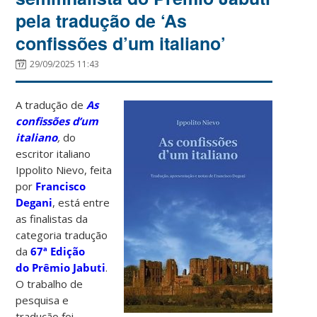
pela tradução de ‘As
confissões d’um italiano’
29/09/2025 11:43
A tradução de
As
confissões d’um
italiano
,
do
escritor italiano
Ippolito Nievo, feita
por
Francisco
Degani
, está entre
as finalistas da
categoria tradução
da
67ª Edição
do Prêmio Jabuti
.
O trabalho de
pesquisa e
tradução foi