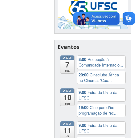
Eventos
AGO
8:00
Recepção à
7
Comunidade Internacio...
sex
20:00
Cineclube África
no Cinema: ‘Coc...
AGO
9:00
Feira do Livro da
10
UFSC
seg
19:00
Cine paredão:
programação de rec...
AGO
9:00
Feira do Livro da
11
UFSC
ter