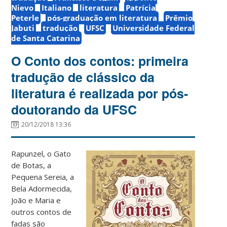
Nievo
Italiano
literatura
Patrícia
Peterle
pós-graduação em literatura
Prêmio
Jabuti
tradução
UFSC
Universidade Federal
de Santa Catarina
O Conto dos contos: primeira
tradução de clássico da
literatura é realizada por pós-
doutorando da UFSC
20/12/2018 13:36
Rapunzel, o Gato
de Botas, a
Pequena Sereia, a
Bela Adormecida,
João e Maria e
outros contos de
fadas são