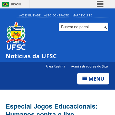
BRASIL
Simplifique!
ACESSIBILIDADE
ALTO CONTRASTE
MAPA DO SITE
Comunica BR
Participe
Acesso à informação
Legislação
Notícias da UFSC
Canais
Área Restrita
Administradores do Site
MENU
Especial Jogos Educacionais:
Humanos contra o lixo