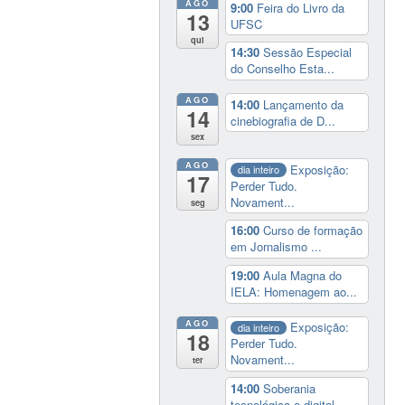
AGO
9:00
Feira do Livro da
13
UFSC
qui
14:30
Sessão Especial
do Conselho Esta...
AGO
14:00
Lançamento da
14
cinebiografia de D...
sex
AGO
Exposição:
dia inteiro
17
Perder Tudo.
Novament...
seg
16:00
Curso de formação
em Jornalismo ...
19:00
Aula Magna do
IELA: Homenagem ao...
AGO
Exposição:
dia inteiro
18
Perder Tudo.
Novament...
ter
14:00
Soberania
tecnológica e digital