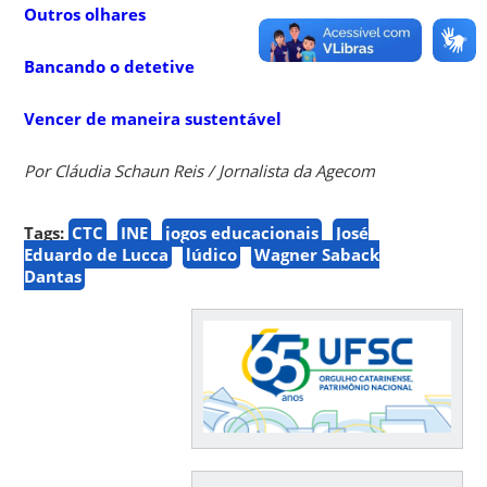
Outros olhares
Bancando o detetive
Vencer de maneira sustentável
Por Cláudia Schaun Reis / Jornalista da Agecom
Tags:
CTC
INE
jogos educacionais
José
Eduardo de Lucca
lúdico
Wagner Saback
Dantas