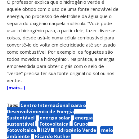
O professor explica que o hidrogênio verde é
aquele obtido com o uso de uma fonte renovável de
energia, no processo de eletrólise da água que o
separa do oxigênio naquela molécula. “Você pode
usar o hidrogênio para, a partir dele, fazer diversas
coisas, desde usá-lo numa célula combustível para
convertê-lo de volta em eletricidade até ser usado
como combustível. Por exemplo, os foguetes são
todos movidos a hidrogênio”. Na prática, a energia
empreendida para obter o gás com o selo de
“verde” precisa ter sua fonte original no sol ou nos
ventos.
(mais…)
Tags:
Centro Internacional para o
Desenvolvimento de Energia
Sustentável
energia solar
energia
sustentável
Fotovoltaica
Grupo
Fotovoltaica
H2V
Hidrogênio Verde
meio
ambiente
Ricardo Rüther