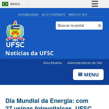
BRASIL
Simplifique!
ACESSIBILIDADE
ALTO CONTRASTE
MAPA DO SITE
Comunica BR
Participe
Acesso à informação
Legislação
Notícias da UFSC
Canais
Área Restrita
Administradores do Site
MENU
Dia Mundial da Energia: com
27 usinas fotovoltaicas, UFSC