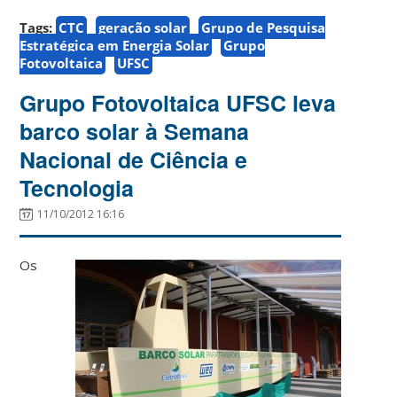
Tags:
CTC
geração solar
Grupo de Pesquisa
Estratégica em Energia Solar
Grupo
Fotovoltaica
UFSC
Grupo Fotovoltaica UFSC leva
barco solar à Semana
Nacional de Ciência e
Tecnologia
11/10/2012 16:16
Os