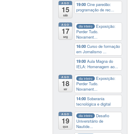
AGO
19:00
Cine paredão:
15
programação de rec...
sáb
AGO
Exposição:
dia inteiro
17
Perder Tudo.
Novament...
seg
16:00
Curso de formação
em Jornalismo ...
19:00
Aula Magna do
IELA: Homenagem ao...
AGO
Exposição:
dia inteiro
18
Perder Tudo.
Novament...
ter
14:00
Soberania
tecnológica e digital
AGO
Desafio
dia inteiro
19
Universitário de
Nautide...
qua