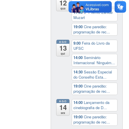
12
UFSC
qua
17:00
3º Prêmio Zahidé
Muzart
19:00
Cine paredão:
programação de rec...
AGO
9:00
Feira do Livro da
13
UFSC
qui
14:00
Seminário
Internacional ‘Ninguém...
14:30
Sessão Especial
do Conselho Esta...
19:00
Cine paredão:
programação de rec...
AGO
14:00
Lançamento da
14
cinebiografia de D...
sex
19:00
Cine paredão:
programação de rec...