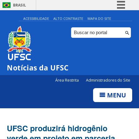
BRASIL
Simplifique!
ACESSIBILIDADE
ALTO CONTRASTE
MAPA DO SITE
Comunica BR
Participe
Acesso à informação
Legislação
Notícias da UFSC
Canais
Área Restrita
Administradores do Site
MENU
UFSC produzirá hidrogênio
verde em projeto em parceria