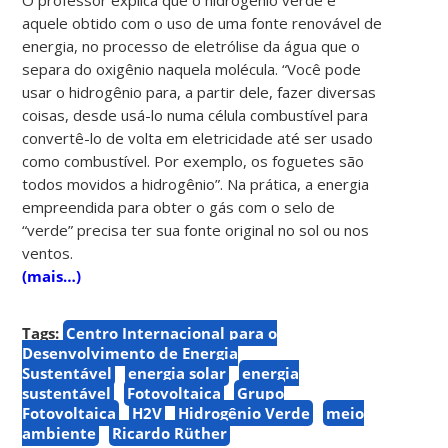
aquele obtido com o uso de uma fonte renovável de
energia, no processo de eletrólise da água que o
separa do oxigênio naquela molécula. “Você pode
usar o hidrogênio para, a partir dele, fazer diversas
coisas, desde usá-lo numa célula combustível para
convertê-lo de volta em eletricidade até ser usado
como combustível. Por exemplo, os foguetes são
todos movidos a hidrogênio”. Na prática, a energia
empreendida para obter o gás com o selo de
“verde” precisa ter sua fonte original no sol ou nos
ventos.
(mais…)
Tags:
Centro Internacional para o
Desenvolvimento de Energia
Sustentável
energia solar
energia
sustentável
Fotovoltaica
Grupo
Fotovoltaica
H2V
Hidrogênio Verde
meio
ambiente
Ricardo Rüther