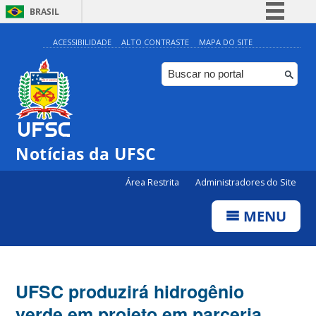
BRASIL
Simplifique!
ACESSIBILIDADE
ALTO CONTRASTE
MAPA DO SITE
Comunica BR
Participe
Acesso à informação
Legislação
Notícias da UFSC
Canais
Área Restrita
Administradores do Site
MENU
UFSC produzirá hidrogênio
verde em projeto em parceria