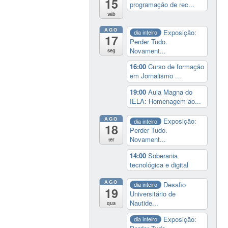
15
programação de rec...
sáb
AGO
Exposição:
dia inteiro
17
Perder Tudo.
Novament...
seg
16:00
Curso de formação
em Jornalismo ...
19:00
Aula Magna do
IELA: Homenagem ao...
AGO
Exposição:
dia inteiro
18
Perder Tudo.
Novament...
ter
14:00
Soberania
tecnológica e digital
AGO
Desafio
dia inteiro
19
Universitário de
Nautide...
qua
Exposição:
dia inteiro