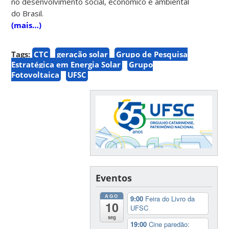
no desenvolvimento social, econômico e ambiental
do Brasil.
(mais…)
Tags:
CTC
geração solar
Grupo de Pesquisa
Estratégica em Energia Solar
Grupo
Fotovoltaica
UFSC
Eventos
AGO
9:00
Feira do Livro da
10
UFSC
seg
19:00
Cine paredão: