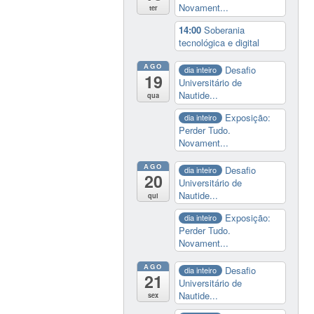
Novament...
ter
14:00
Soberania
tecnológica e digital
AGO
Desafio
dia inteiro
19
Universitário de
Nautide...
qua
Exposição:
dia inteiro
Perder Tudo.
Novament...
AGO
Desafio
dia inteiro
20
Universitário de
Nautide...
qui
Exposição:
dia inteiro
Perder Tudo.
Novament...
AGO
Desafio
dia inteiro
21
Universitário de
Nautide...
sex