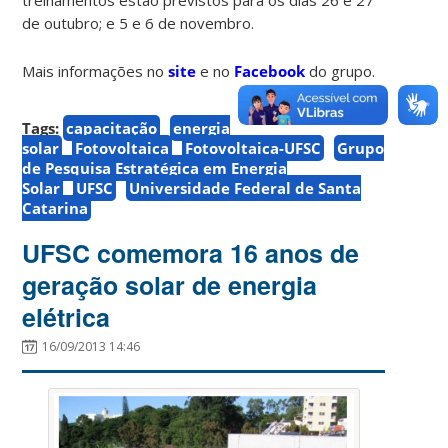
de outubro; e 5 e 6 de novembro.
Mais informações no
site
e no
Facebook
do grupo.
Tags:
capacitação
energia
solar
Fotovoltaica
Fotovoltaica-UFSC
Grupo
de Pesquisa Estratégica em Energia
Solar
UFSC
Universidade Federal de Santa
Catarina
UFSC comemora 16 anos de
geração solar de energia
elétrica
16/09/2013 14:46