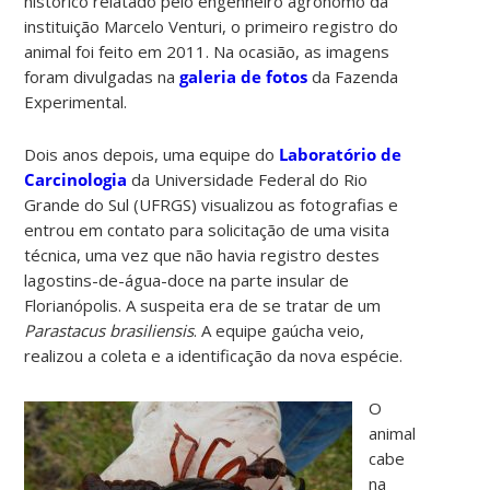
histórico relatado pelo engenheiro agrônomo da
instituição Marcelo Venturi, o primeiro registro do
animal foi feito em 2011. Na ocasião, as imagens
foram divulgadas na
galeria de fotos
da Fazenda
Experimental.
Dois anos depois, uma equipe do
Laboratório de
Carcinologia
da Universidade Federal do Rio
Grande do Sul (UFRGS) visualizou as fotografias e
entrou em contato para solicitação de uma visita
técnica, uma vez que não havia registro destes
lagostins-de-água-doce na parte insular de
Florianópolis. A suspeita era de se tratar de um
Parastacus brasiliensis
. A equipe gaúcha veio,
realizou a coleta e a identificação da nova espécie.
O
animal
cabe
na