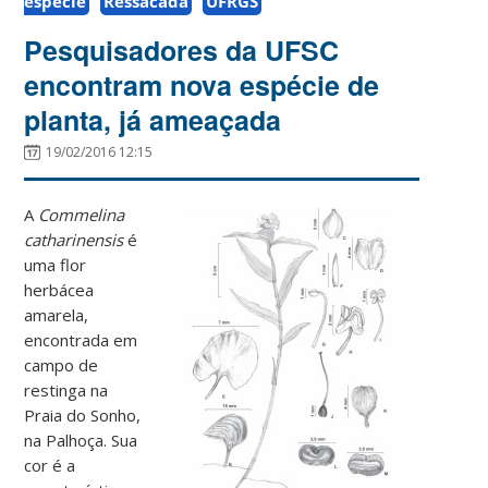
espécie
Ressacada
UFRGS
Pesquisadores da UFSC
encontram nova espécie de
planta, já ameaçada
19/02/2016 12:15
A
Commelina
catharinensis
é
uma flor
herbácea
amarela,
encontrada em
campo de
restinga na
Praia do Sonho,
na Palhoça. Sua
cor é a