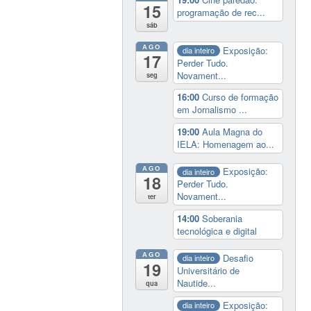
15
programação de rec...
sáb
AGO
Exposição:
dia inteiro
17
Perder Tudo.
Novament...
seg
16:00
Curso de formação
em Jornalismo ...
19:00
Aula Magna do
IELA: Homenagem ao...
AGO
Exposição:
dia inteiro
18
Perder Tudo.
Novament...
ter
14:00
Soberania
tecnológica e digital
AGO
Desafio
dia inteiro
19
Universitário de
Nautide...
qua
Exposição:
dia inteiro