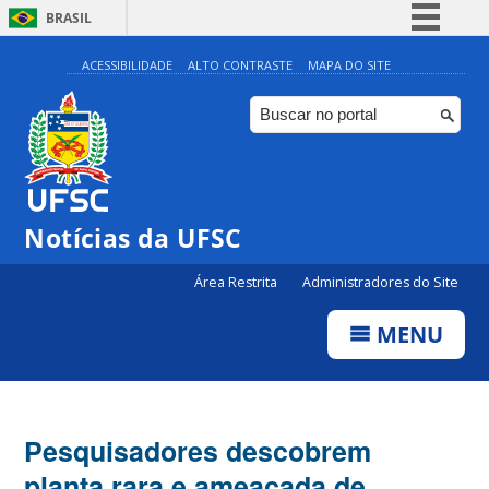
BRASIL
Simplifique!
ACESSIBILIDADE
ALTO CONTRASTE
MAPA DO SITE
Comunica BR
Participe
Acesso à informação
Legislação
Notícias da UFSC
Canais
Área Restrita
Administradores do Site
MENU
Pesquisadores descobrem
planta rara e ameaçada de