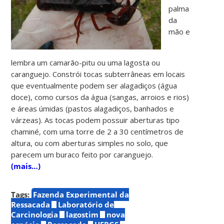
palma
da
mão e
lembra um camarão-pitu ou uma lagosta ou
caranguejo. Constrói tocas subterrâneas em locais
que eventualmente podem ser alagadiços (água
doce), como cursos da água (sangas, arroios e rios)
e áreas úmidas (pastos alagadiços, banhados e
várzeas). As tocas podem possuir aberturas tipo
chaminé, com uma torre de 2 a 30 centímetros de
altura, ou com aberturas simples no solo, que
parecem um buraco feito por caranguejo.
(mais…)
Tags:
Fazenda Experimental da
Ressacada
Laboratório de
Carcinologia
lagostim
nova