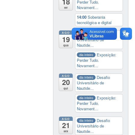
18
Perder Tudo.
Novament...
ter
14:00
Soberania
tecnológica e digital
AGO
Desafio
dia inteiro
19
Universitário de
Nautide...
qua
Exposição:
dia inteiro
Perder Tudo.
Novament...
AGO
Desafio
dia inteiro
20
Universitário de
Nautide...
qui
Exposição:
dia inteiro
Perder Tudo.
Novament...
AGO
Desafio
dia inteiro
21
Universitário de
Nautide...
sex