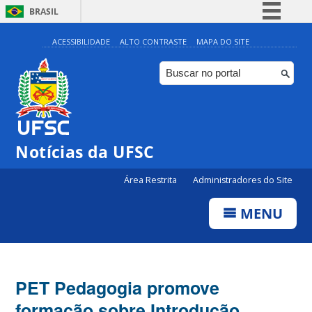
BRASIL
Simplifique!
ACESSIBILIDADE
ALTO CONTRASTE
MAPA DO SITE
Comunica BR
Participe
Acesso à informação
Legislação
Notícias da UFSC
Canais
Área Restrita
Administradores do Site
MENU
PET Pedagogia promove
formação sobre Introdução