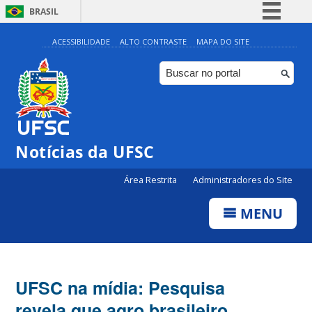
BRASIL
Simplifique!
ACESSIBILIDADE
ALTO CONTRASTE
MAPA DO SITE
Comunica BR
Participe
Acesso à informação
Legislação
Notícias da UFSC
Canais
Área Restrita
Administradores do Site
MENU
UFSC na mídia: Pesquisa
revela que agro brasileiro