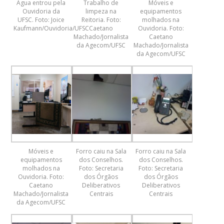
Água entrou pela
Trabalho de
Móveis e
Ouvidoria da
limpeza na
equipamentos
UFSC. Foto: Joice
Reitoria. Foto:
molhados na
Kaufmann/Ouvidoria/UFSC
Caetano
Ouvidoria. Foto:
Machado/Jornalista
Caetano
da Agecom/UFSC
Machado/Jornalista
da Agecom/UFSC
Móveis e
Forro caiu na Sala
Forro caiu na Sala
equipamentos
dos Conselhos.
dos Conselhos.
molhados na
Foto: Secretaria
Foto: Secretaria
Ouvidoria. Foto:
dos Órgãos
dos Órgãos
Caetano
Deliberativos
Deliberativos
Machado/Jornalista
Centrais
Centrais
da Agecom/UFSC