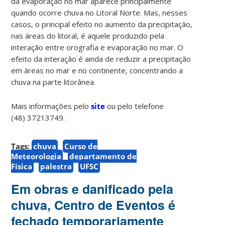
da evaporação no mar aparece principalmente
quando ocorre chuva no Litoral Norte. Mas, nesses
casos, o principal efeito no aumento da precipitação,
nas áreas do litoral, é aquele produzido pela
interação entre orografia e evaporação no mar. O
efeito da interação é ainda de reduzir a precipitação
em áreas no mar e no continente, concentrando a
chuva na parte litorânea.
Mais informações pelo
site
ou pelo telefone
(48) 37213749.
Tags:
chuva
Curso de
Meteorologia
departamento de
Física
palestra
UFSC
Em obras e danificado pela
chuva, Centro de Eventos é
fechado temporariamente