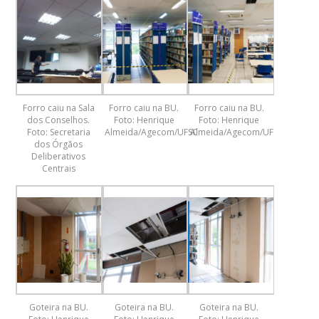
Forro caiu na Sala
Forro caiu na BU.
Forro caiu na BU.
dos Conselhos.
Foto: Henrique
Foto: Henrique
Foto: Secretaria
Almeida/Agecom/UFSC
Almeida/Agecom/UFSC
dos Órgãos
Deliberativos
Centrais
Goteira na BU.
Goteira na BU.
Goteira na BU.