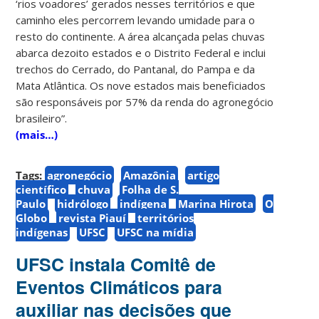
‘rios voadores’ gerados nesses territórios e que
caminho eles percorrem levando umidade para o
resto do continente. A área alcançada pelas chuvas
abarca dezoito estados e o Distrito Federal e inclui
trechos do Cerrado, do Pantanal, do Pampa e da
Mata Atlântica. Os nove estados mais beneficiados
são responsáveis por 57% da renda do agronegócio
brasileiro”.
(mais…)
Tags:
agronegócio
Amazônia
artigo
científico
chuva
Folha de S.
Paulo
hidrólogo
indígena
Marina Hirota
O
Globo
revista Piauí
territórios
indígenas
UFSC
UFSC na mídia
UFSC instala Comitê de
Eventos Climáticos para
auxiliar nas decisões que