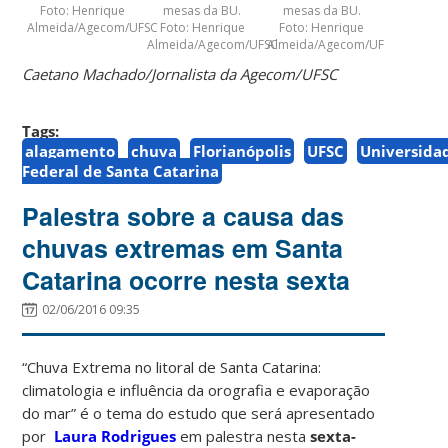
Foto: Henrique
mesas da BU.
mesas da BU.
Almeida/Agecom/UFSC
Foto: Henrique
Foto: Henrique
Almeida/Agecom/UFSC
Almeida/Agecom/UFSC
Caetano Machado/Jornalista da Agecom/UFSC
Tags:
alagamento
chuva
Florianópolis
UFSC
Universida
Federal de Santa Catarina
Palestra sobre a causa das
chuvas extremas em Santa
Catarina ocorre nesta sexta
02/06/2016 09:35
“Chuva Extrema no litoral de Santa Catarina:
climatologia e influência da orografia e evaporação
do mar” é o tema do estudo que será apresentado
por
Laura Rodrigues
em palestra nesta
sexta-