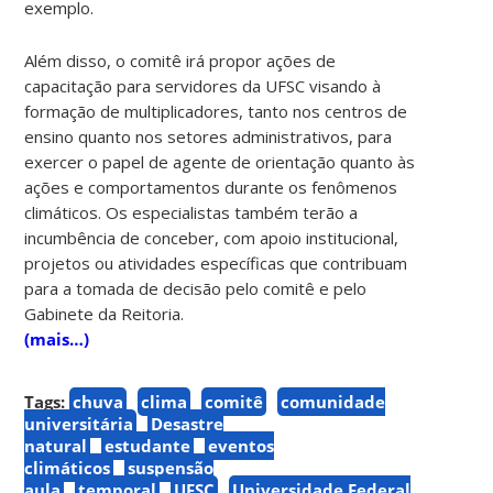
exemplo.
Além disso, o comitê irá propor ações de
capacitação para servidores da UFSC visando à
formação de multiplicadores, tanto nos centros de
ensino quanto nos setores administrativos, para
exercer o papel de agente de orientação quanto às
ações e comportamentos durante os fenômenos
climáticos. Os especialistas também terão a
incumbência de conceber, com apoio institucional,
projetos ou atividades específicas que contribuam
para a tomada de decisão pelo comitê e pelo
Gabinete da Reitoria.
(mais…)
Tags:
chuva
clima
comitê
comunidade
universitária
Desastre
natural
estudante
eventos
climáticos
suspensão
aula
temporal
UFSC
Universidade Federal