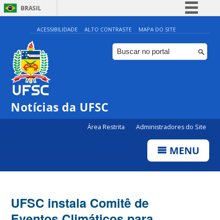
BRASIL
Simplifique!
ACESSIBILIDADE
ALTO CONTRASTE
MAPA DO SITE
Comunica BR
Participe
Acesso à informação
Legislação
Notícias da UFSC
Canais
Área Restrita
Administradores do Site
MENU
UFSC instala Comitê de
Eventos Climáticos para