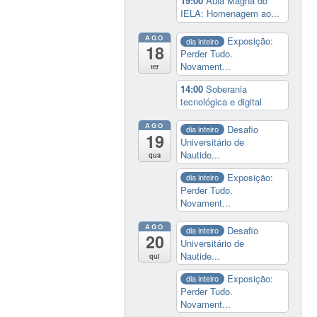
19:00
Aula Magna do
IELA: Homenagem ao...
AGO
Exposição:
dia inteiro
18
Perder Tudo.
Novament...
ter
14:00
Soberania
tecnológica e digital
AGO
Desafio
dia inteiro
19
Universitário de
Nautide...
qua
Exposição:
dia inteiro
Perder Tudo.
Novament...
AGO
Desafio
dia inteiro
20
Universitário de
Nautide...
qui
Exposição:
dia inteiro
Perder Tudo.
Novament...