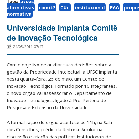
Tags:
ações
afirmativas
comitê
CUn
institucional
PAA
propo
normativa
Universidade implanta Comitê
de Inovação Tecnológica
24/05/2011 07:47
Com o objetivo de auxiliar suas decisões sobre a
gestão da Propriedade Intelectual, a UFSC implanta
nesta quarta-feira, 25 de maio, um Comitê de
Inovação Tecnológica. Formado por 10 integrantes,
o novo órgão vai assessorar o Departamento de
Inovação Tecnológica, ligado à Pró-Reitoria de
Pesquisa e Extensão da Universidade.
A formalização do órgão acontece às 11h, na Sala
dos Conselhos, prédio da Reitoria. Auxiliar na
discussão e criação das políticas institucionais de