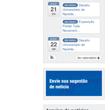
AGO
Desafio
dia inteiro
21
Universitário de
Nautide...
sex
Exposição:
dia inteiro
Perder Tudo.
Novament...
AGO
Desafio
dia inteiro
22
Universitário de
Nautide...
sáb
Ver calendário