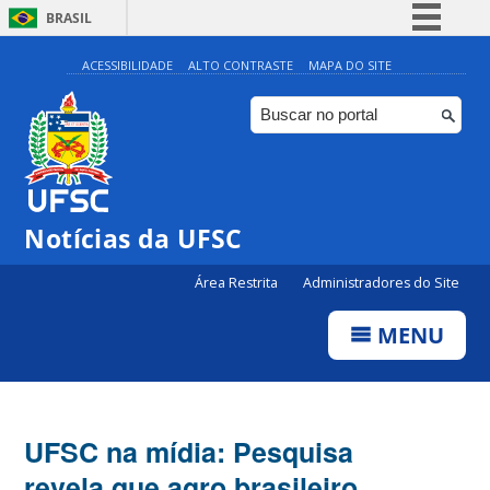
BRASIL
Simplifique!
ACESSIBILIDADE
ALTO CONTRASTE
MAPA DO SITE
Comunica BR
Participe
Acesso à informação
Legislação
Notícias da UFSC
Canais
Área Restrita
Administradores do Site
MENU
UFSC na mídia: Pesquisa
revela que agro brasileiro