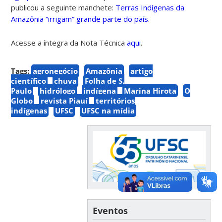
publicou a seguinte manchete:
Terras Indígenas da
Amazônia “irrigam” grande parte do país
.
Acesse a íntegra da Nota Técnica
aqui
.
Tags:
agronegócio
Amazônia
artigo
científico
chuva
Folha de S.
Paulo
hidrólogo
indígena
Marina Hirota
O
Globo
revista Piauí
territórios
indígenas
UFSC
UFSC na mídia
Eventos