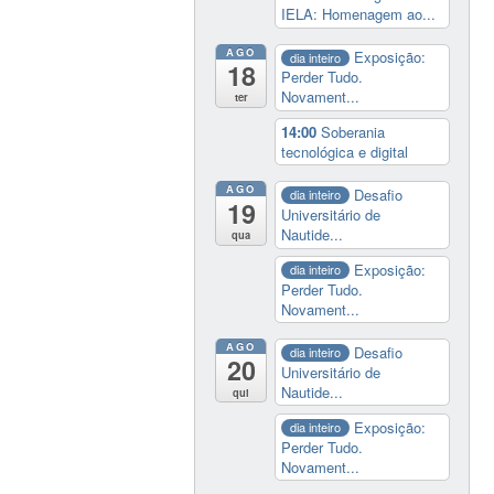
IELA: Homenagem ao...
AGO
Exposição:
dia inteiro
18
Perder Tudo.
Novament...
ter
14:00
Soberania
tecnológica e digital
AGO
Desafio
dia inteiro
19
Universitário de
Nautide...
qua
Exposição:
dia inteiro
Perder Tudo.
Novament...
AGO
Desafio
dia inteiro
20
Universitário de
Nautide...
qui
Exposição:
dia inteiro
Perder Tudo.
Novament...