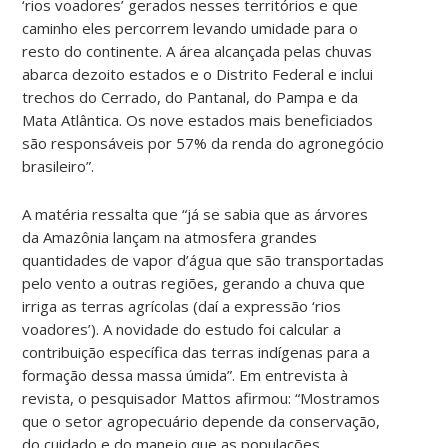
‘rios voadores’ gerados nesses territórios e que
caminho eles percorrem levando umidade para o
resto do continente. A área alcançada pelas chuvas
abarca dezoito estados e o Distrito Federal e inclui
trechos do Cerrado, do Pantanal, do Pampa e da
Mata Atlântica. Os nove estados mais beneficiados
são responsáveis por 57% da renda do agronegócio
brasileiro”.
A matéria ressalta que “já se sabia que as árvores
da Amazônia lançam na atmosfera grandes
quantidades de vapor d’água que são transportadas
pelo vento a outras regiões, gerando a chuva que
irriga as terras agrícolas (daí a expressão ‘rios
voadores’). A novidade do estudo foi calcular a
contribuição específica das terras indígenas para a
formação dessa massa úmida”. Em entrevista à
revista, o pesquisador Mattos afirmou: “Mostramos
que o setor agropecuário depende da conservação,
do cuidado e do manejo que as populações