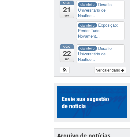
AGO
Desafio
dia inteiro
21
Universitário de
Nautide...
sex
Exposição:
dia inteiro
Perder Tudo.
Novament...
AGO
Desafio
dia inteiro
22
Universitário de
Nautide...
sáb
Ver calendário
Arquivo de notícias