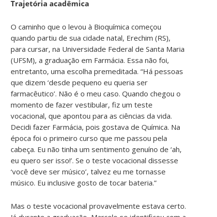
Trajetória acadêmica
O caminho que o levou à Bioquímica começou
quando partiu de sua cidade natal, Erechim (RS),
para cursar, na Universidade Federal de Santa Maria
(UFSM), a graduação em Farmácia. Essa não foi,
entretanto, uma escolha premeditada. “Há pessoas
que dizem ‘desde pequeno eu queria ser
farmacêutico’. Não é o meu caso. Quando chegou o
momento de fazer vestibular, fiz um teste
vocacional, que apontou para as ciências da vida.
Decidi fazer Farmácia, pois gostava de Química. Na
época foi o primeiro curso que me passou pela
cabeça. Eu não tinha um sentimento genuíno de ‘ah,
eu quero ser isso!’. Se o teste vocacional dissesse
‘você deve ser músico’, talvez eu me tornasse
músico. Eu inclusive gosto de tocar bateria.”
Mas o teste vocacional provavelmente estava certo.
Já durante a graduação, Marcelo se identificou com a