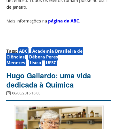
dezembro. Todos os eleitos tomam posse no dia 1
de janeiro.
Mais informações na
página da ABC
.
Tags:
ABC
Academia Brasileira de
Ciências
Débora Peres
Menezes
física
UFSC
Hugo Gallardo: uma vida
dedicada à Química
06/06/2016 16:00