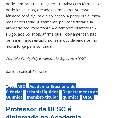
pode demorar muito. Quem trabalha com fármacos
pode levar anos, décadas, sem saber se esse
fármaco terá algum dia aplicação. A pesquisa é lenta,
mas necessária”. Justamente por considerar sua
atividade tão importante – e também prazerosa –
Hugo, aos 65 anos, afirma que, “obviamente”, não
pensa em aposentadoria: “Sem dúvida ainda tenho
muita força para continuar”.
Daniela Caniçali/Jornalista da Agecom/UFSC
daniela.canicali@ufsc.br
Tags:
ABC
Academia Brasileira de
Ciências
cristais líquidos
Departamento de
Química
membro titular
química
UFSC
Professor da UFSC é
diplomado na Academia