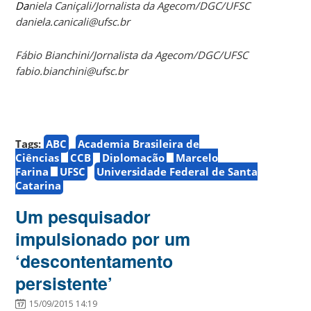
Da
niela Caniçali/Jornalista da Agecom/DGC/UFSC
daniela.canicali@ufsc.br
Fábio Bianchini/Jornalista da Agecom/DGC/UFSC
fabio.bianchini@ufsc.br
Tags:
ABC
Academia Brasileira de
Ciências
CCB
Diplomação
Marcelo
Farina
UFSC
Universidade Federal de Santa
Catarina
Um pesquisador
impulsionado por um
‘descontentamento
persistente’
15/09/2015 14:19