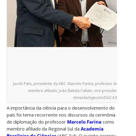
Jacob Palis, presidente da ABC; Marcelo Farina, professor do Depart
membro afiliado; João Batista Calixto, vice-presidente da ABC-
Almeida/Agecom/DGC/UFSC.
A importância da ciência para o desenvolvimento do
país foi tema recorrente nos discursos da cerimônia
de diplomação do professor
Marcelo Farina
como
membro afiliado da Regional Sul da
Academia
Brasileira de Ciências
(ABC-Sul). O evento ocorreu