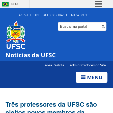
BRASIL
Simplifique!
ACESSIBILIDADE
ALTO CONTRASTE
MAPA DO SITE
Comunica BR
Participe
Acesso à informação
Legislação
Notícias da UFSC
Canais
Área Restrita
Administradores do Site
MENU
Três professores da UFSC são
eleitos novos membros da