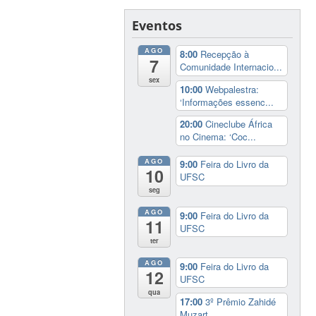
Eventos
AGO
8:00
Recepção à
7
Comunidade Internacio...
sex
10:00
Webpalestra:
‘Informações essenc...
20:00
Cineclube África
no Cinema: ‘Coc...
AGO
9:00
Feira do Livro da
10
UFSC
seg
AGO
9:00
Feira do Livro da
11
UFSC
ter
AGO
9:00
Feira do Livro da
12
UFSC
qua
17:00
3º Prêmio Zahidé
Muzart