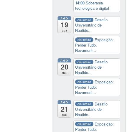
14:00
Soberania
tecnológica e digital
AGO
Desafio
dia inteiro
19
Universitário de
Nautide...
qua
Exposição:
dia inteiro
Perder Tudo.
Novament...
AGO
Desafio
dia inteiro
20
Universitário de
Nautide...
qui
Exposição:
dia inteiro
Perder Tudo.
Novament...
AGO
Desafio
dia inteiro
21
Universitário de
Nautide...
sex
Exposição:
dia inteiro
Perder Tudo.