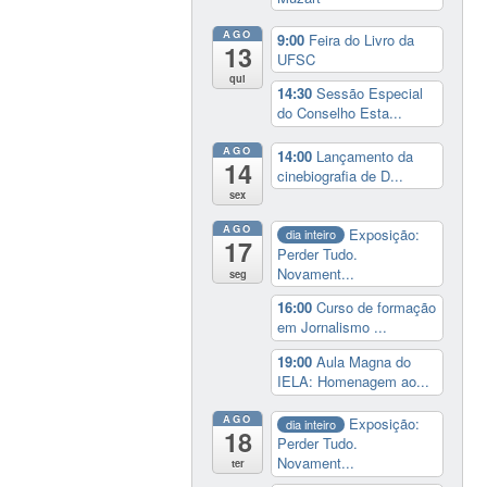
AGO
9:00
Feira do Livro da
13
UFSC
qui
14:30
Sessão Especial
do Conselho Esta...
AGO
14:00
Lançamento da
14
cinebiografia de D...
sex
AGO
Exposição:
dia inteiro
17
Perder Tudo.
Novament...
seg
16:00
Curso de formação
em Jornalismo ...
19:00
Aula Magna do
IELA: Homenagem ao...
AGO
Exposição:
dia inteiro
18
Perder Tudo.
Novament...
ter