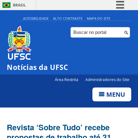
BRASIL
Simplifique!
ACESSIBILIDADE
ALTO CONTRASTE
MAPA DO SITE
Comunica BR
Participe
Acesso à informação
Legislação
Notícias da UFSC
Canais
Área Restrita
Administradores do Site
MENU
Revista ‘Sobre Tudo’ recebe
propostas de trabalho até 31