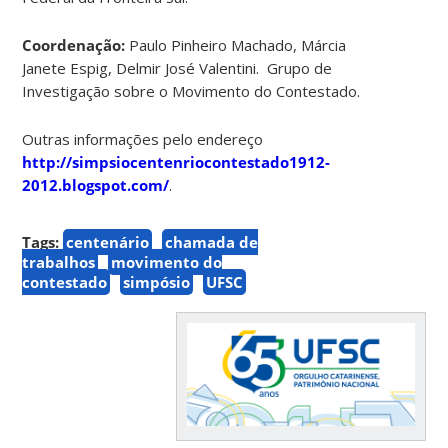
Coordenação:
Paulo Pinheiro Machado, Márcia
Janete Espig, Delmir José Valentini. Grupo de
Investigação sobre o Movimento do Contestado.
Outras informações pelo endereço
http://simpsiocentenriocontestado1912-
2012.blogspot.com/
.
Tags:
centenário
chamada de
trabalhos
movimento do
contestado
simpósio
UFSC