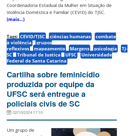
Coordenadoria Estadual da Mulher em Situação de
Violência Doméstica e Familiar (CEVID) do TJSC.
(mais…)
Tags:
CEVID/TJSC
ciências humanas
combate
à violência
grupos
reflexivos
mapeamento
Margens
psicologia
TJ-
SC
Tribunal de Justiça
UFSC
Universidade
Federal de Santa Catarina
Cartilha sobre feminicídio
produzida por equipe da
UFSC será entregue a
policiais civis de SC
02/10/2024 17:10
Um grupo de