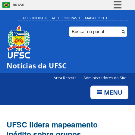
BRASIL
Simplifique!
ACESSIBILIDADE
ALTO CONTRASTE
MAPA DO SITE
Comunica BR
Participe
Acesso à informação
Legislação
Notícias da UFSC
Canais
Área Restrita
Administradores do Site
MENU
UFSC lidera mapeamento
inédito sobre grupos