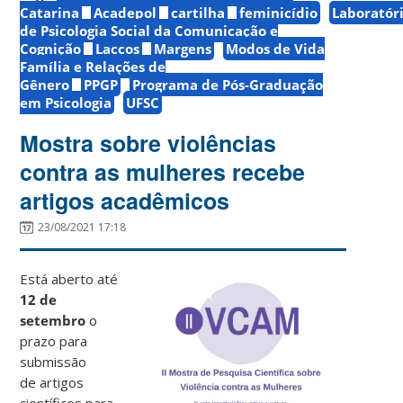
Catarina
Acadepol
cartilha
feminicídio
Laboratór
de Psicologia Social da Comunicação e
Cognição
Laccos
Margens
Modos de Vida
Família e Relações de
Gênero
PPGP
Programa de Pós-Graduação
em Psicologia
UFSC
Mostra sobre violências
contra as mulheres recebe
artigos acadêmicos
23/08/2021 17:18
Está aberto até
12 de
setembro
o
prazo para
submissão
de artigos
científicos para