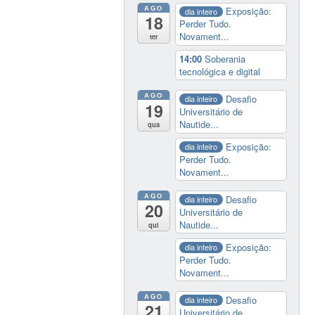
AGO
Exposição:
dia inteiro
18
Perder Tudo.
Novament...
ter
14:00
Soberania
tecnológica e digital
AGO
Desafio
dia inteiro
19
Universitário de
Nautide...
qua
Exposição:
dia inteiro
Perder Tudo.
Novament...
AGO
Desafio
dia inteiro
20
Universitário de
Nautide...
qui
Exposição:
dia inteiro
Perder Tudo.
Novament...
AGO
Desafio
dia inteiro
21
Universitário de