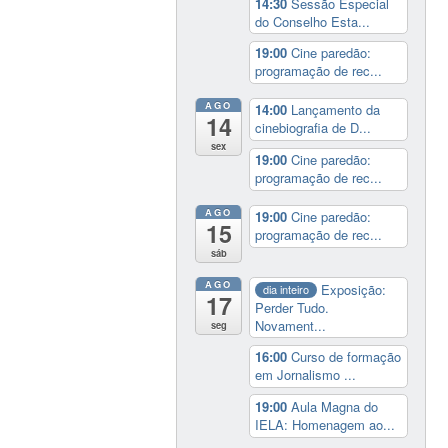
14:30
Sessão Especial
do Conselho Esta...
19:00
Cine paredão:
programação de rec...
AGO
14:00
Lançamento da
14
cinebiografia de D...
sex
19:00
Cine paredão:
programação de rec...
AGO
19:00
Cine paredão:
15
programação de rec...
sáb
AGO
Exposição:
dia inteiro
17
Perder Tudo.
Novament...
seg
16:00
Curso de formação
em Jornalismo ...
19:00
Aula Magna do
IELA: Homenagem ao...