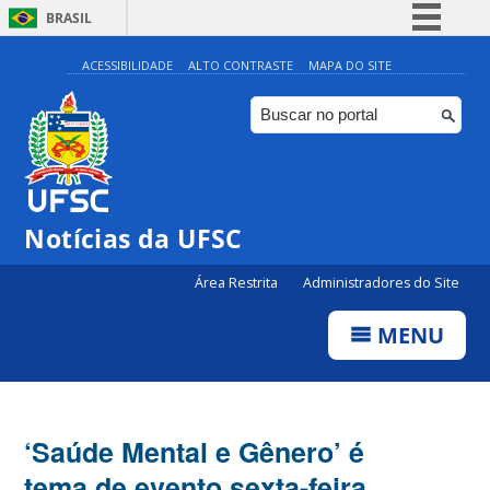
BRASIL
Simplifique!
ACESSIBILIDADE
ALTO CONTRASTE
MAPA DO SITE
Comunica BR
Participe
Acesso à informação
Legislação
Notícias da UFSC
Canais
Área Restrita
Administradores do Site
MENU
‘Saúde Mental e Gênero’ é
tema de evento sexta-feira,