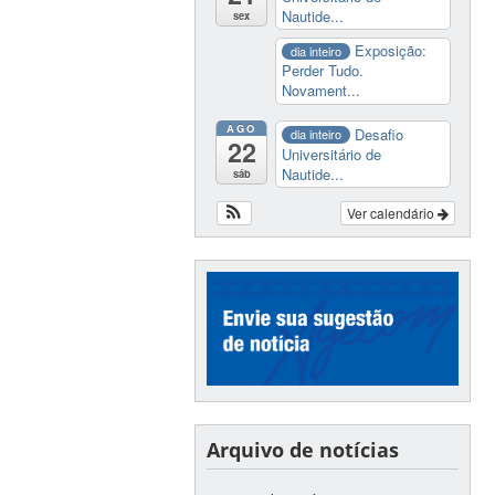
Nautide...
sex
Exposição:
dia inteiro
Perder Tudo.
Novament...
AGO
Desafio
dia inteiro
22
Universitário de
Nautide...
sáb
Ver calendário
Arquivo de notícias