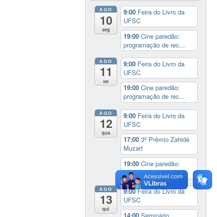
AGO
9:00
Feira do Livro da
10
UFSC
seg
19:00
Cine paredão:
programação de rec...
AGO
9:00
Feira do Livro da
11
UFSC
ter
19:00
Cine paredão:
programação de rec...
AGO
9:00
Feira do Livro da
12
UFSC
qua
17:00
3º Prêmio Zahidé
Muzart
19:00
Cine paredão:
programação de rec...
AGO
9:00
Feira do Livro da
13
UFSC
qui
14:00
Seminário