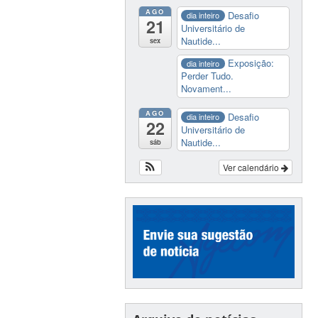
AGO
Desafio
dia inteiro
21
Universitário de
Nautide...
sex
Exposição:
dia inteiro
Perder Tudo.
Novament...
AGO
Desafio
dia inteiro
22
Universitário de
Nautide...
sáb
Ver calendário