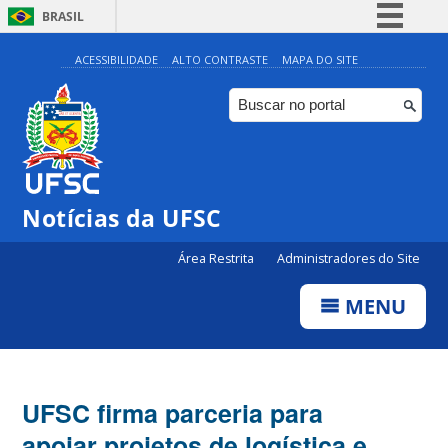
BRASIL
Simplifique!
ACESSIBILIDADE
ALTO CONTRASTE
MAPA DO SITE
Comunica BR
Participe
Acesso à informação
Legislação
Notícias da UFSC
Canais
Área Restrita
Administradores do Site
MENU
UFSC firma parceria para
apoiar projetos de logística e