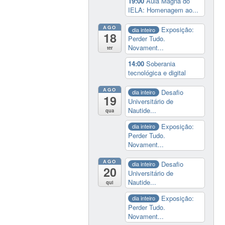
19:00
Aula Magna do
IELA: Homenagem ao...
AGO
Exposição:
dia inteiro
18
Perder Tudo.
Novament...
ter
14:00
Soberania
tecnológica e digital
AGO
Desafio
dia inteiro
19
Universitário de
Nautide...
qua
Exposição:
dia inteiro
Perder Tudo.
Novament...
AGO
Desafio
dia inteiro
20
Universitário de
Nautide...
qui
Exposição:
dia inteiro
Perder Tudo.
Novament...