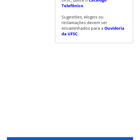
UFSC, utilize o
Catálogo
Telefônico
.
Sugestões, elogios ou
reclamações devem ser
encaminhados para a
Ouvidoria
da UFSC
.