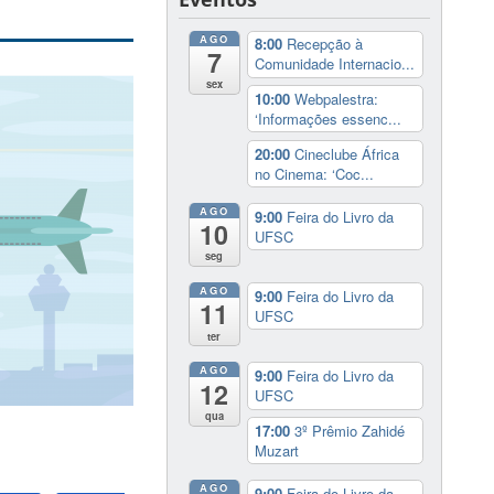
AGO
8:00
Recepção à
7
Comunidade Internacio...
sex
10:00
Webpalestra:
‘Informações essenc...
20:00
Cineclube África
no Cinema: ‘Coc...
AGO
9:00
Feira do Livro da
10
UFSC
seg
AGO
9:00
Feira do Livro da
11
UFSC
ter
AGO
9:00
Feira do Livro da
12
UFSC
qua
17:00
3º Prêmio Zahidé
Muzart
AGO
9:00
Feira do Livro da