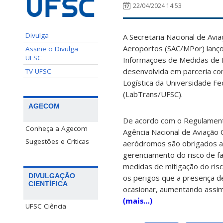
22/04/2024 14:53
Divulga
A Secretaria Nacional de Avia
Aeroportos (SAC/MPor) lanço
Assine o Divulga
UFSC
Informações de Medidas de M
desenvolvida em parceria co
TV UFSC
Logística da Universidade Fe
(LabTrans/UFSC).
AGECOM
De acordo com o Regulamento 
Conheça a Agecom
Agência Nacional de Aviação C
Sugestões e Críticas
aeródromos são obrigados a
gerenciamento do risco de fa
medidas de mitigação do risc
DIVULGAÇÃO
os perigos que a presença 
CIENTÍFICA
ocasionar, aumentando assim
(mais…)
UFSC Ciência