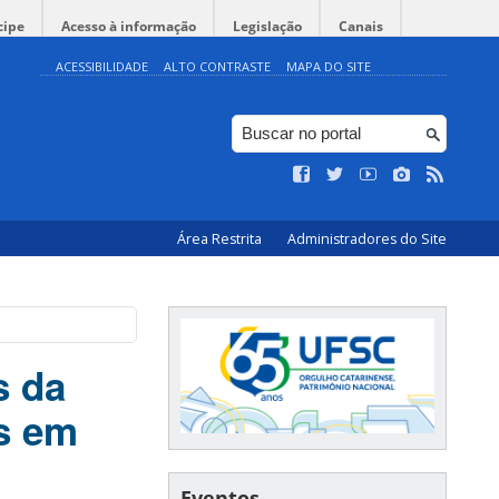
cipe
Acesso à informação
Legislação
Canais
ACESSIBILIDADE
ALTO CONTRASTE
MAPA DO SITE
Área Restrita
Administradores do Site
s da
s em
Eventos