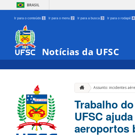
BRASIL
Ir para o conteúdo
1
Ir para o menu
2
Ir para a busca
3
Ir para o rodapé
4
Notícias da UFSC
Assunto: incidentes aér
Trabalho do
UFSC ajuda 
aeroportos b