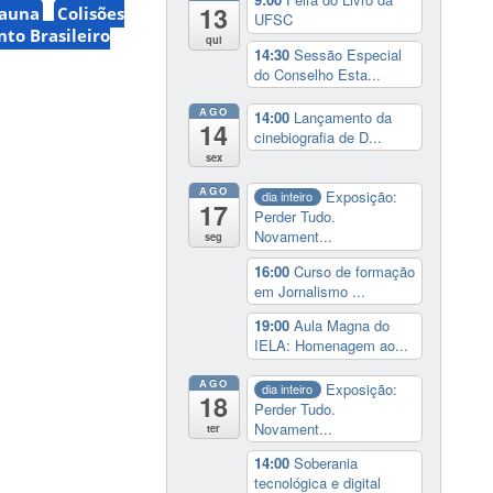
13
Fauna
Colisões
UFSC
to Brasileiro
qui
14:30
Sessão Especial
do Conselho Esta...
AGO
14:00
Lançamento da
14
cinebiografia de D...
sex
AGO
Exposição:
dia inteiro
17
Perder Tudo.
Novament...
seg
16:00
Curso de formação
em Jornalismo ...
19:00
Aula Magna do
IELA: Homenagem ao...
AGO
Exposição:
dia inteiro
18
Perder Tudo.
Novament...
ter
14:00
Soberania
tecnológica e digital