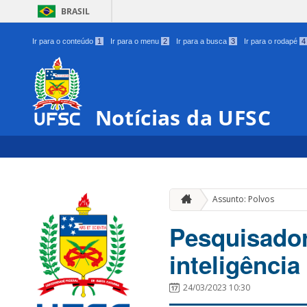
BRASIL
Ir para o conteúdo
1
Ir para o menu
2
Ir para a busca
3
Ir para o rodapé
4
Notícias da UFSC
Assunto: Polvos
Pesquisador
inteligênci
24/03/2023 10:30