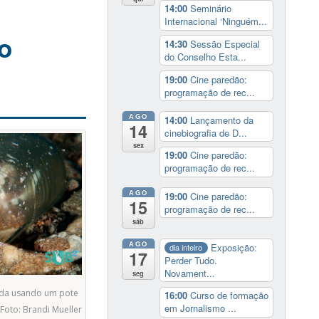
14:00
Seminário
Internacional ‘Ninguém...
o
14:30
Sessão Especial
do Conselho Esta...
19:00
Cine paredão:
programação de rec...
AGO
14:00
Lançamento da
14
cinebiografia de D...
sex
19:00
Cine paredão:
programação de rec...
AGO
19:00
Cine paredão:
15
programação de rec...
sáb
AGO
Exposição:
dia inteiro
17
Perder Tudo.
Novament...
seg
cada usando um pote
16:00
Curso de formação
em Jornalismo ...
 Foto: Brandi Mueller