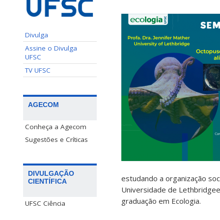
Divulga
Assine o Divulga
UFSC
TV UFSC
AGECOM
Conheça a Agecom
Sugestões e Críticas
DIVULGAÇÃO
estudando a organização soc
CIENTÍFICA
Universidade de Lethbridgee 
graduação em Ecologia.
UFSC Ciência