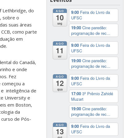
f Lethbridge, do
AGO
9:00
Feira do Livro da
10
, sobre o
UFSC
seg
das suas áreas
19:00
Cine paredão:
o CCB, como parte
programação de rec...
raduação em
AGO
9:00
Feira do Livro da
ade.
11
UFSC
ter
19:00
Cine paredão:
dental do Canadá,
programação de rec...
rinho e onde
hos. Fez
AGO
9:00
Feira do Livro da
12
 e começou a
UFSC
qua
e inteligência de
17:00
3º Prêmio Zahidé
te University e
Muzart
deis em Boston,
19:00
Cine paredão:
cologia da
programação de rec...
o curso de Pós-
AGO
9:00
Feira do Livro da
13
UFSC
qui