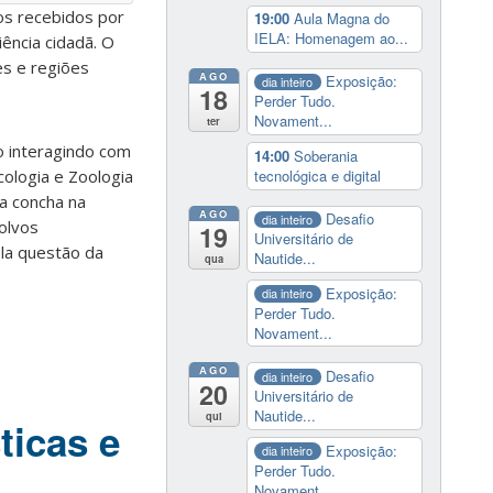
os recebidos por
19:00
Aula Magna do
IELA: Homenagem ao...
ência cidadã. O
es e regiões
AGO
Exposição:
dia inteiro
18
Perder Tudo.
Novament...
ter
o interagindo com
14:00
Soberania
tecnológica e digital
cologia e Zoologia
 a concha na
AGO
Desafio
dia inteiro
olvos
19
Universitário de
la questão da
Nautide...
qua
Exposição:
dia inteiro
Perder Tudo.
Novament...
AGO
Desafio
dia inteiro
20
Universitário de
Nautide...
qui
ticas e
Exposição:
dia inteiro
Perder Tudo.
Novament...