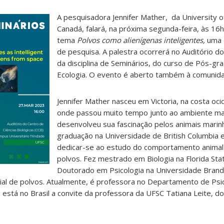
A pesquisadora Jennifer Mather, da University o
Canadá, falará, na próxima segunda-feira, às 16h
tema
Polvos como alienígenas inteligentes,
uma 
de pesquisa. A palestra ocorrerá no Auditório d
da disciplina de Seminários, do curso de Pós-g
Ecologia. O evento é aberto também à comunid
Jennifer Mather nasceu em Victoria, na costa oci
onde passou muito tempo junto ao ambiente ma
desenvolveu sua fascinação pelos animais marin
graduação na Universidade de British Columbia
dedicar-se ao estudo do comportamento animal 
polvos. Fez mestrado em Biologia na Florida Sta
Doutorado em Psicologia na Universidade Bran
ial de polvos. Atualmente, é professora no Departamento de Psi
está no Brasil a convite da professora da UFSC Tatiana Leite, d