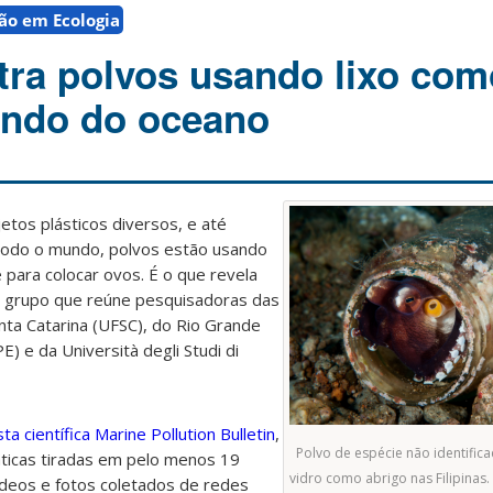
ão em Ecologia
ra polvos usando lixo com
undo do oceano
jetos plásticos diversos, e até
 todo o mundo, polvos estão usando
 para colocar ovos. É o que revela
 grupo que reúne pesquisadoras das
nta Catarina (UFSC), do Rio Grande
) e da Università degli Studi di
sta científica Marine Pollution Bulletin
,
Polvo de espécie não identifi
ticas tiradas em pelo menos 19
vidro como abrigo nas Filipinas.
ídeos e fotos coletados de redes