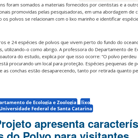
ns foram somados a materiais fornecidos por cientistas e a outr
onais promovidas pelas pesquisadoras, em uma abordagem de ci
 os polvos se relacionam com o lixo marinho e identificar espéci
os e 24 espécies de polvos que vivem perto do fundo do ocean
os, utilizando-o como abrigo. A professora do Departamento de E
coautora do estudo, explica por que isso ocorre: “O polvo perdeu
está procurando um local para proteção. Espécies pequenas de p
 as conchas estão desaparecendo, tanto por retirada quanto pe
rtamento de Ecologia e Zoologia
lixo
Universidade Federal de Santa Catarina
rojeto apresenta caracterís
s do Polvo para visitantes