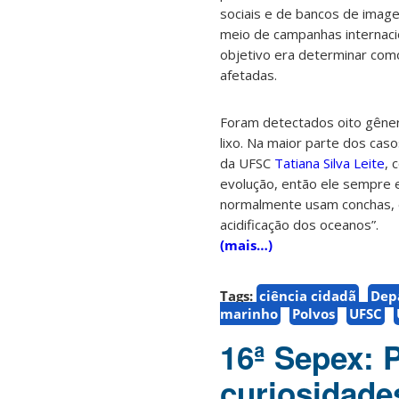
sociais e de bancos de image
meio de campanhas internaci
objetivo era determinar como
afetadas.
Foram detectados oito gêner
lixo. Na maior parte dos cas
da UFSC
Tatiana Silva Leite
, 
evolução, então ele sempre 
normalmente usam conchas, e
acidificação dos oceanos”.
(mais…)
Tags:
ciência cidadã
Depa
marinho
Polvos
UFSC
16ª Sepex: P
curiosidade