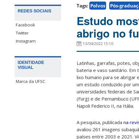
Tags:
Polvos
Pós-graduaç
REDES SOCIAIS
Estudo most
Facebook
abrigo no f
Twitter
Instagram
13/04/2022 15:10
Latinhas, garrafas, potes, ob
IDENTIDADE
VISUAL
bateria e vaso sanitário. Em
lixo humano para se abrigar e
Marca da UFSC
um estudo conduzido por um
universidades federais de Sa
(Furg) e de Pernambuco (UFPE
Napoli Federico II, na Itália.
A pesquisa, publicada
na revi
avaliou 261 imagens subaquá
países entre 2003 e 2021. V