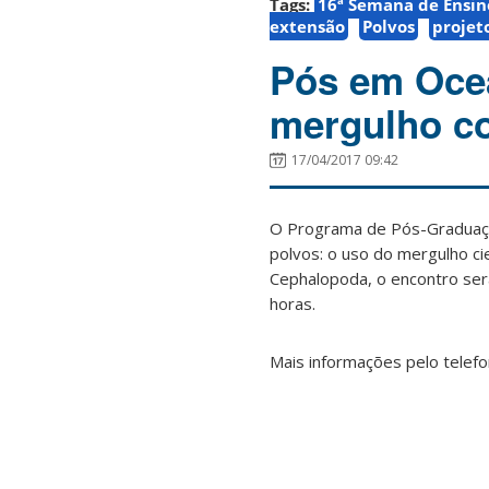
Tags:
16ª Semana de Ensin
extensão
Polvos
projet
Pós em Ocea
mergulho co
17/04/2017 09:42
O Programa de Pós-Graduaç
polvos: o uso do mergulho cie
Cephalopoda, o encontro será
horas.
Mais informações pelo telef