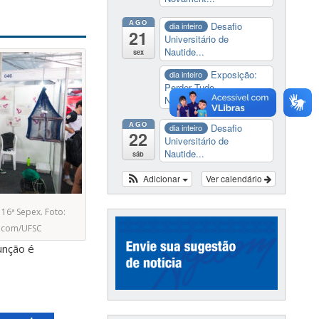
AGO
Desafio
dia inteiro
21
Universitário de
Nautide...
sex
Exposição:
dia inteiro
Perder Tudo.
Novament...
AGO
Desafio
dia inteiro
22
Universitário de
Nautide...
sáb
Adicionar
Ver calendário
16ª Sepex. Foto:
ecom/UFSC
unção é