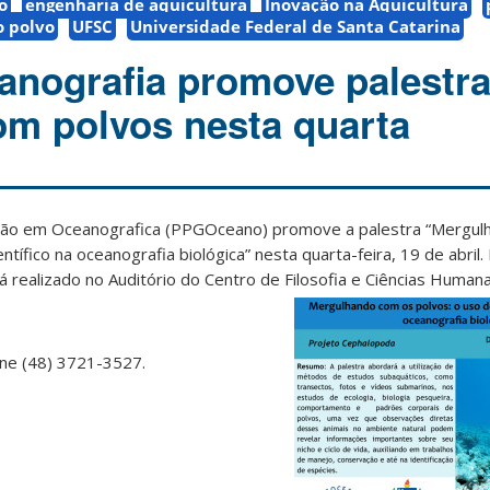
o
engenharia de aquicultura
Inovação na Aquicultura
o polvo
UFSC
Universidade Federal de Santa Catarina
nografia promove palestra
m polvos nesta quarta
ão em Oceanografica (PPGOceano) promove a palestra “Mergul
ntífico na oceanografia biológica” nesta quarta-feira, 19 de abril
 realizado no Auditório do Centro de Filosofia e Ciências Humana
one (48) 3721-3527.