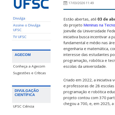
17/03/2026 11:49
Divulga
Estão abertas, até
03 de abr
do projeto
Meninas na Tecno
Assine o Divulga
UFSC
Joinville da Universidade Fed
iniciativa busca incentivar a
TV UFSC
fundamental e médio nas áre
engenharia e matemática, c
interesse das estudantes po
AGECOM
programação, robótica e tecn
escolas da universidade.
Conheça a Agecom
Sugestões e Críticas
Criado em 2022, a iniciativa
e professoras de 28 escolas 
DIVULGAÇÃO
programação e robótica educa
CIENTÍFICA
projeto contou com 370 part
chegou a 700, e, em 2025, a 
UFSC Ciência