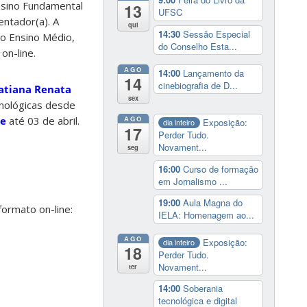
Ensino Fundamental
13
UFSC
entador(a). A
qui
14:30
Sessão Especial
do Ensino Médio,
do Conselho Esta...
on-line.
AGO
14:00
Lançamento da
14
cinebiografia de D...
atiana Renata
sex
cnológicas desde
ne
até 03 de abril.
AGO
Exposição:
dia inteiro
17
Perder Tudo.
Novament...
seg
16:00
Curso de formação
em Jornalismo ...
19:00
Aula Magna do
formato on-line:
IELA: Homenagem ao...
AGO
Exposição:
dia inteiro
18
Perder Tudo.
Novament...
ter
14:00
Soberania
tecnológica e digital