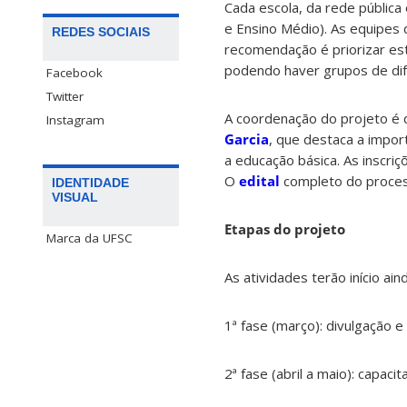
Cada escola, da rede pública
e Ensino Médio). As equipes 
REDES SOCIAIS
recomendação é priorizar est
podendo haver grupos de dife
Facebook
Twitter
A coordenação do projeto é
Instagram
Garcia
, que destaca a import
a educação básica. As inscri
O
edital
completo do process
IDENTIDADE
VISUAL
Etapas do projeto
Marca da UFSC
As atividades terão início a
1ª fase (março): divulgação 
2ª fase (abril a maio): capa