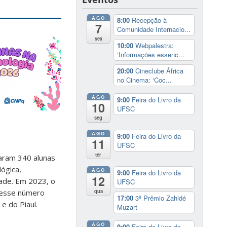
AGO
8:00
Recepção à
7
Comunidade Internacio...
sex
10:00
Webpalestra:
‘Informações essenc...
20:00
Cineclube África
no Cinema: ‘Coc...
AGO
9:00
Feira do Livro da
10
UFSC
seg
AGO
9:00
Feira do Livro da
11
UFSC
ter
param 340 alunas
lógica,
AGO
9:00
Feira do Livro da
12
dade. Em 2023, o
UFSC
qua
, esse número
17:00
3º Prêmio Zahidé
e do Piauí.
Muzart
AGO
9:00
Feira do Livro da