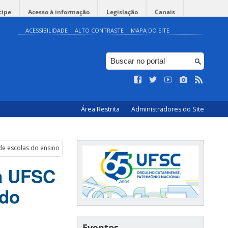
cipe
Acesso à informação
Legislação
Canais
ACESSIBILIDADE
ALTO CONTRASTE
MAPA DO SITE
Área Restrita
Administradores do Site
s de escolas do ensino fundamental e médio
da UFSC
 do
Eventos