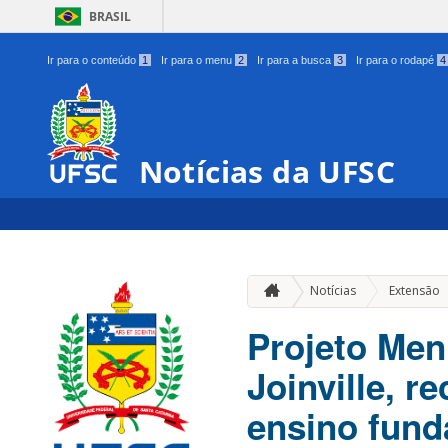
BRASIL
Ir para o conteúdo
1
Ir para o menu
2
Ir para a busca
3
Ir para o rodapé
4
Notícias da UFSC
Notícias
Extensão
Projeto Men
Joinville, r
ensino fund