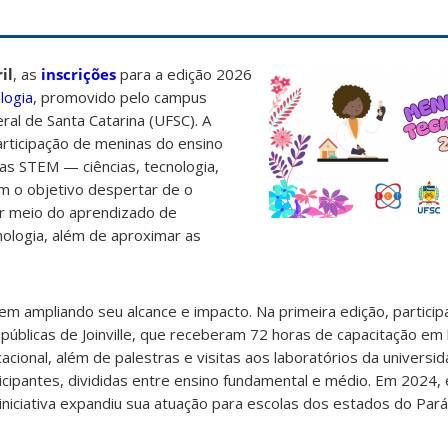
il
, as
inscrições
para a edição 2026
logia
,
promovido pelo campus
eral de Santa Catarina (UFSC). A
 participação de meninas do ensino
as STEM — ciências, tecnologia,
om o
objetivo despertar de o
r meio do aprendizado de
ologia, além de aproximar as
 vem ampliando seu alcance e impacto. Na primeira edição, partici
públicas de Joinville, que receberam 72 horas de capacitação em 
cional, além de palestras e visitas aos laboratórios da universi
icipantes, divididas entre ensino fundamental e médio. Em 2024
iniciativa expandiu sua atuação para escolas dos estados do Pará 