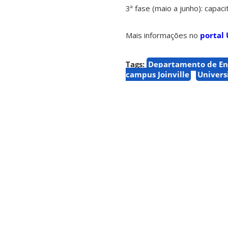
3ª fase (maio a junho): capac
Mais informações no
portal 
Tags:
Departamento de En
campus Joinville
Univers