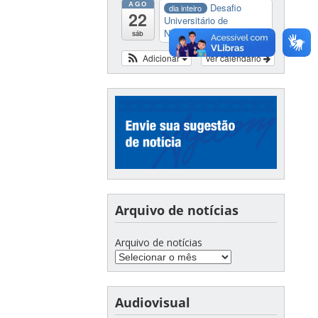
AGO
Desafio
dia inteiro
22
Universitário de
Nautide...
sáb
Adicionar
Ver calendário
Arquivo de notícias
Arquivo de notícias
Audiovisual