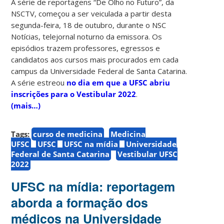
A série de reportagens “De Olho no Futuro”, da
NSCTV, começou a ser veiculada a partir desta
segunda-feira, 18 de outubro, durante o NSC
Notícias, telejornal noturno da emissora. Os
episódios trazem professores, egressos e
candidatos aos cursos mais procurados em cada
campus da Universidade Federal de Santa Catarina.
A série estreou
no dia em que a UFSC abriu
inscrições para o Vestibular 2022
.
(mais…)
Tags:
curso de medicina
Medicina
UFSC
UFSC
UFSC na mídia
Universidade
Federal de Santa Catarina
Vestibular UFSC
2022
UFSC na mídia: reportagem
aborda a formação dos
médicos na Universidade