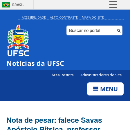
BRASIL
Simplifique!
ACESSIBILIDADE
ALTO CONTRASTE
MAPA DO SITE
Comunica BR
Participe
Acesso à informação
Legislação
Notícias da UFSC
Canais
Área Restrita
Administradores do Site
MENU
Nota de pesar: falece Savas
Apóstolo Pítsica, professor