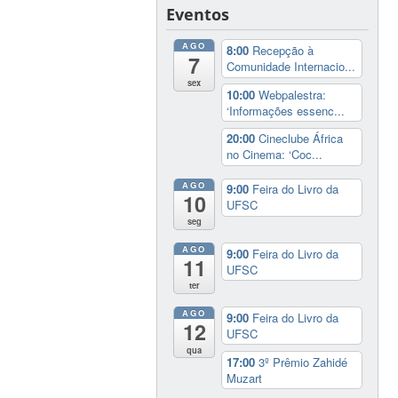
Eventos
AGO
8:00
Recepção à
7
Comunidade Internacio...
sex
10:00
Webpalestra:
‘Informações essenc...
20:00
Cineclube África
no Cinema: ‘Coc...
AGO
9:00
Feira do Livro da
10
UFSC
seg
AGO
9:00
Feira do Livro da
11
UFSC
ter
AGO
9:00
Feira do Livro da
12
UFSC
qua
17:00
3º Prêmio Zahidé
Muzart