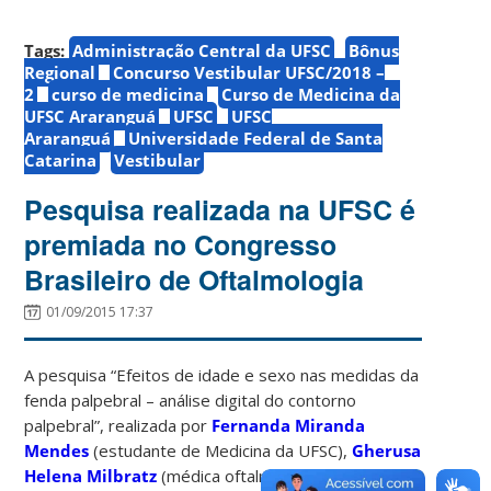
Tags:
Administração Central da UFSC
Bônus
Regional
Concurso Vestibular UFSC/2018 –
2
curso de medicina
Curso de Medicina da
UFSC Araranguá
UFSC
UFSC
Araranguá
Universidade Federal de Santa
Catarina
Vestibular
Pesquisa realizada na UFSC é
premiada no Congresso
Brasileiro de Oftalmologia
01/09/2015 17:37
A pesquisa “Efeitos de idade e sexo nas medidas da
fenda palpebral – análise digital do contorno
palpebral”, realizada por
Fernanda Miranda
Mendes
(estudante de Medicina da UFSC),
Gherusa
Helena Milbratz
(médica oftalmologista do HU-