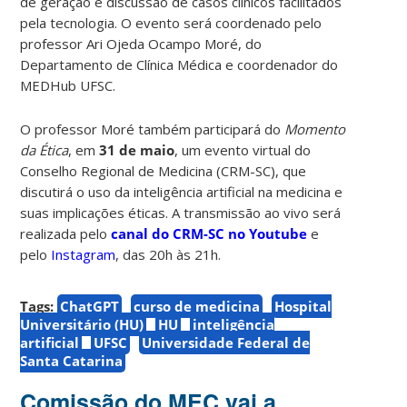
de geração e discussão de casos clínicos facilitados
pela tecnologia. O evento será coordenado pelo
professor Ari Ojeda Ocampo Moré, do
Departamento de Clínica Médica e coordenador do
MEDHub UFSC.
O professor Moré também participará do
Momento
da Ética
, em
31 de maio
, um evento virtual do
Conselho Regional de Medicina (CRM-SC), que
discutirá o uso da inteligência artificial na medicina e
suas implicações éticas. A transmissão ao vivo será
realizada pelo
canal do CRM-SC no Youtube
e
pelo
Instagram
, das 20h às 21h.
Tags:
ChatGPT
curso de medicina
Hospital
Universitário (HU)
HU
inteligência
artificial
UFSC
Universidade Federal de
Santa Catarina
Comissão do MEC vai a