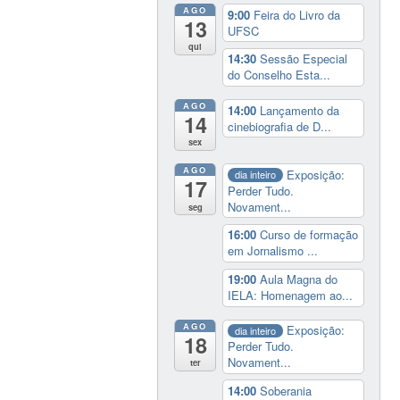
AGO
9:00
Feira do Livro da
13
UFSC
qui
14:30
Sessão Especial
do Conselho Esta...
AGO
14:00
Lançamento da
14
cinebiografia de D...
sex
AGO
Exposição:
dia inteiro
17
Perder Tudo.
Novament...
seg
16:00
Curso de formação
em Jornalismo ...
19:00
Aula Magna do
IELA: Homenagem ao...
AGO
Exposição:
dia inteiro
18
Perder Tudo.
Novament...
ter
14:00
Soberania