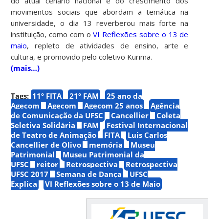
do atual cenário nacional e do crescimento dos
movimentos sociais que abordam a temática na
universidade, o dia 13 reverberou mais forte na
instituição, como com o
VI Reflexões sobre o 13 de
maio
, repleto de atividades de ensino, arte e
cultura, e promovido pelo coletivo Kurima.
(mais…)
Tags:
11º FITA
21º FAM
25 ano da
Agecom
Agecom
Agecom 25 anos
Agência
de Comunicação da UFSC
Cancellier
Coleta
Seletiva Solidária
FAM
Festival Internacional
de Teatro de Animação
FITA
Luis Carlos
Cancellier de Olivo
memória
Museu
Patrimonial
Museu Patrimonial da
UFSC
reitor
Retrospectiva
Retrospectiva
UFSC 2017
Semana de Dança
UFSC
Explica
VI Reflexões sobre o 13 de Maio