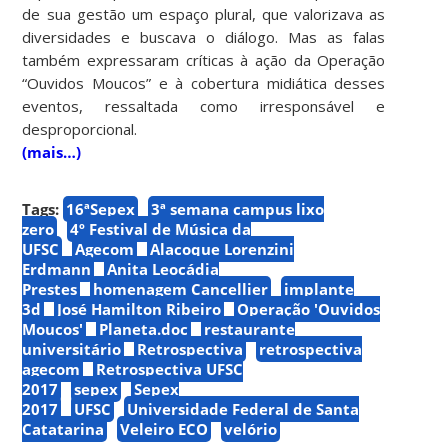
de sua gestão um espaço plural, que valorizava as
diversidades e buscava o diálogo. Mas as falas
também expressaram críticas à ação da Operação
“Ouvidos Moucos” e à cobertura midiática desses
eventos, ressaltada como irresponsável e
desproporcional.
(mais…)
Tags:
16ªSepex
3ª semana campus lixo
zero
4º Festival de Música da
UFSC
Agecom
Alacoque Lorenzini
Erdmann
Anita Leocádia
Prestes
homenagem Cancellier
implante
3d
José Hamilton Ribeiro
Operação 'Ouvidos
Moucos'
Planeta.doc
restaurante
universitário
Retrospectiva
retrospectiva
agecom
Retrospectiva UFSC
2017
sepex
Sepex
2017
UFSC
Universidade Federal de Santa
Catatarina
Veleiro ECO
velório