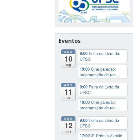
Eventos
AGO
9:00
Feira do Livro da
10
UFSC
seg
19:00
Cine paredão:
programação de rec...
AGO
9:00
Feira do Livro da
11
UFSC
ter
19:00
Cine paredão:
programação de rec...
AGO
9:00
Feira do Livro da
12
UFSC
qua
17:00
3º Prêmio Zahidé