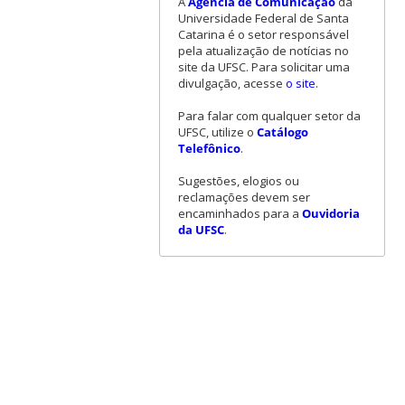
A
Agência de Comunicação
da
Universidade Federal de Santa
Catarina é o setor responsável
pela atualização de notícias no
site da UFSC. Para solicitar uma
divulgação, acesse
o site
.
Para falar com qualquer setor da
UFSC, utilize o
Catálogo
Telefônico
.
Sugestões, elogios ou
reclamações devem ser
encaminhados para a
Ouvidoria
da UFSC
.