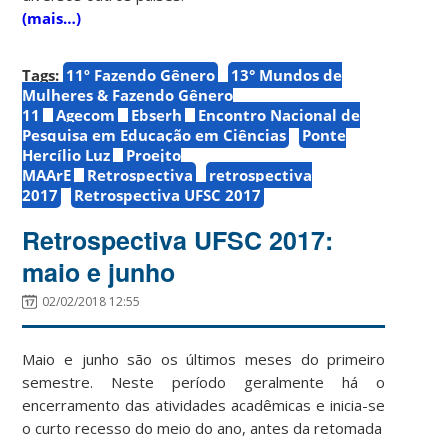
(mais…)
Tags:
11º Fazendo Gênero
13° Mundos de
Mulheres & Fazendo Gênero
11
Agecom
Ebserh
Encontro Nacional de
Pesquisa em Educação em Ciências
Ponte
Hercílio Luz
Proejto
MAArE
Retrospectiva
retrospectiva
2017
Retrospectiva UFSC 2017
Retrospectiva UFSC 2017:
maio e junho
02/02/2018 12:55
Maio e junho são os últimos meses do primeiro
semestre. Neste período geralmente há o
encerramento das atividades acadêmicas e inicia-se
o curto recesso do meio do ano, antes da retomada