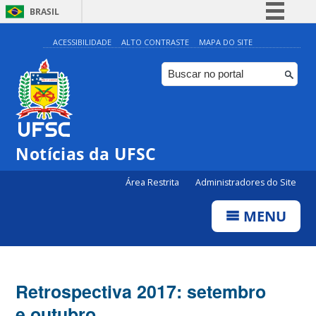
BRASIL
Simplifique!
ACESSIBILIDADE
ALTO CONTRASTE
MAPA DO SITE
Comunica BR
Participe
Acesso à informação
Legislação
Notícias da UFSC
Canais
Área Restrita
Administradores do Site
MENU
Retrospectiva 2017: setembro
e outubro