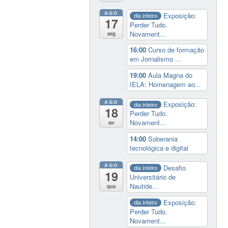
AGO
Exposição:
dia inteiro
17
Perder Tudo.
Novament...
seg
16:00
Curso de formação
em Jornalismo ...
19:00
Aula Magna do
IELA: Homenagem ao...
AGO
Exposição:
dia inteiro
18
Perder Tudo.
Novament...
ter
14:00
Soberania
tecnológica e digital
AGO
Desafio
dia inteiro
19
Universitário de
Nautide...
qua
Exposição:
dia inteiro
Perder Tudo.
Novament...