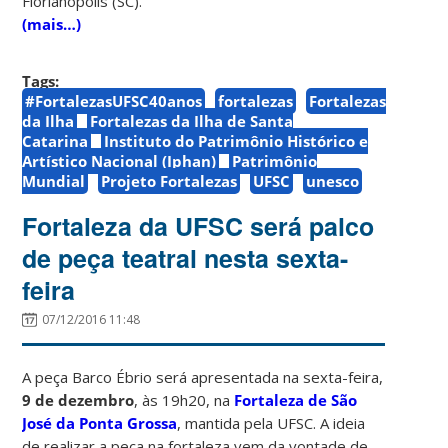
Florianópolis (SC).
(mais…)
Tags:
#FortalezasUFSC40anos
fortalezas
Fortalezas
da Ilha
Fortalezas da Ilha de Santa
Catarina
Instituto do Patrimônio Histórico e
Artístico Nacional (Iphan)
Patrimônio
Mundial
Projeto Fortalezas
UFSC
unesco
Fortaleza da UFSC será palco
de peça teatral nesta sexta-
feira
07/12/2016 11:48
A peça Barco Ébrio será apresentada na sexta-feira,
9 de dezembro
, às 19h20, na
Fortaleza de São
José da Ponta Grossa
, mantida pela UFSC. A ideia
de realizar a peça na fortaleza vem da vontade de