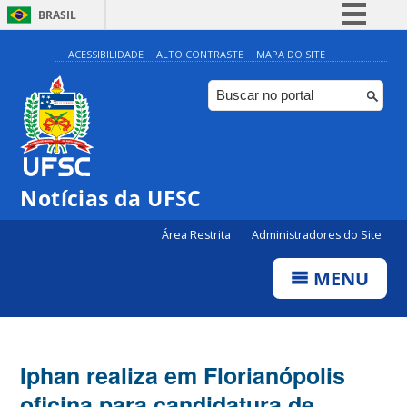
BRASIL
Simplifique!
ACESSIBILIDADE
ALTO CONTRASTE
MAPA DO SITE
Comunica BR
Participe
Acesso à informação
Legislação
Notícias da UFSC
Canais
Área Restrita
Administradores do Site
MENU
Iphan realiza em Florianópolis
oficina para candidatura de