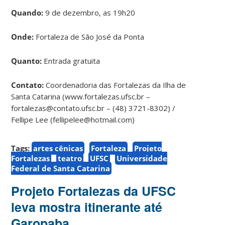
Quando:
9 de dezembro, as 19h20
Onde:
Fortaleza de São José da Ponta
Quanto:
Entrada gratuita
Contato:
Coordenadoria das Fortalezas da Ilha de
Santa Catarina (www.fortalezas.ufsc.br –
fortalezas@contato.ufsc.br – (48) 3721-8302) /
Fellipe Lee (fellipelee@hotmail.com)
Tags:
artes cênicas
Fortaleza
Projeto
Fortalezas
teatro
UFSC
Universidade
Federal de Santa Catarina
Projeto Fortalezas da UFSC
leva mostra itinerante até
Garopaba