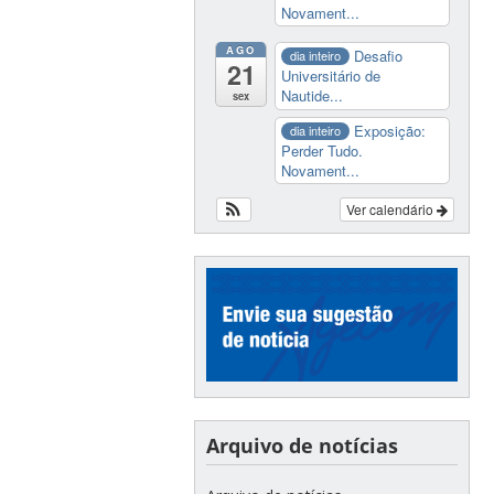
Novament...
AGO
Desafio
dia inteiro
21
Universitário de
Nautide...
sex
Exposição:
dia inteiro
Perder Tudo.
Novament...
Ver calendário
Arquivo de notícias