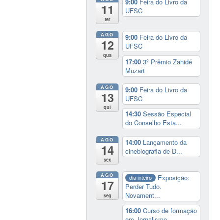
9:00
Feira do Livro da
11
UFSC
ter
AGO
9:00
Feira do Livro da
12
UFSC
qua
17:00
3º Prêmio Zahidé
Muzart
AGO
9:00
Feira do Livro da
13
UFSC
qui
14:30
Sessão Especial
do Conselho Esta...
AGO
14:00
Lançamento da
14
cinebiografia de D...
sex
AGO
Exposição:
dia inteiro
17
Perder Tudo.
Novament...
seg
16:00
Curso de formação
em Jornalismo ...