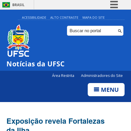
BRASIL
Simplifique!
ACESSIBILIDADE
ALTO CONTRASTE
MAPA DO SITE
Comunica BR
Participe
Acesso à informação
Legislação
Notícias da UFSC
Canais
Área Restrita
Administradores do Site
MENU
Exposição revela Fortalezas
da Ilha