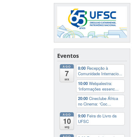
Eventos
AGO
8:00
Recepção à
7
Comunidade Internacio...
sex
10:00
Webpalestra:
‘Informações essenc...
20:00
Cineclube África
no Cinema: ‘Coc...
AGO
9:00
Feira do Livro da
10
UFSC
seg
AGO