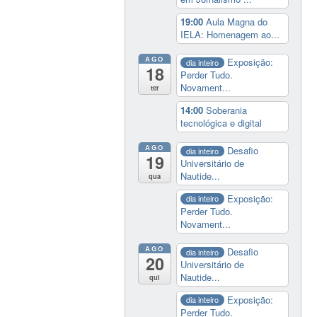
19:00
Aula Magna do
IELA: Homenagem ao...
AGO
Exposição:
dia inteiro
18
Perder Tudo.
Novament...
ter
14:00
Soberania
tecnológica e digital
AGO
Desafio
dia inteiro
19
Universitário de
Nautide...
qua
Exposição:
dia inteiro
Perder Tudo.
Novament...
AGO
Desafio
dia inteiro
20
Universitário de
Nautide...
qui
Exposição:
dia inteiro
Perder Tudo.