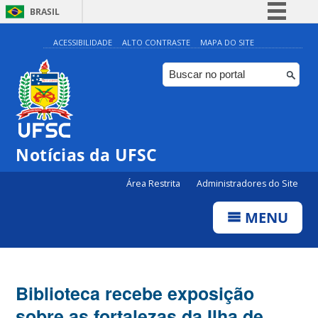
BRASIL
Simplifique!
ACESSIBILIDADE
ALTO CONTRASTE
MAPA DO SITE
Comunica BR
Participe
Acesso à informação
Legislação
Notícias da UFSC
Canais
Área Restrita
Administradores do Site
MENU
Biblioteca recebe exposição
sobre as fortalezas da Ilha de