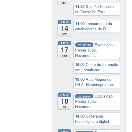
qui
14:30
Sessão Especial
do Conselho Esta...
AGO
14:00
Lançamento da
14
cinebiografia de D...
sex
AGO
Exposição:
dia inteiro
17
Perder Tudo.
Novament...
seg
16:00
Curso de formação
em Jornalismo ...
19:00
Aula Magna do
IELA: Homenagem ao...
AGO
Exposição:
dia inteiro
18
Perder Tudo.
Novament...
ter
14:00
Soberania
tecnológica e digital
AGO