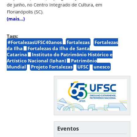
de junho, no Centro Integrado de Cultura, em
Florianópolis (SC).
(mais…)
Tags:
#FortalezasUFSC40anos
fortalezas
Fortalezas
da Ilha
Fortalezas da Ilha de Santa
Catarina
Instituto do Patrimônio Histórico e
Artístico Nacional (Iphan)
Patrimônio
Mundial
Projeto Fortalezas
UFSC
unesco
Eventos