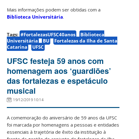
Mais informações podem ser obtidas com a
Biblioteca Universitária
.
Tags:
#FortalezasUFSC40anos
Biblioteca
Universitária
BU
Fortalezas da Ilha de Santa
Catarina
UFSC
UFSC festeja 59 anos com
homenagem aos ‘guardiões’
das fortalezas e espetáculo
musical
19/12/2019 10:14
A comemoração do aniversário de 59 anos da UFSC
foi marcada por homenagens a pessoas e entidades
essenciais à trajetória de êxito da instituição à
frente da gestão do conjunto de fortalezas da Ilha