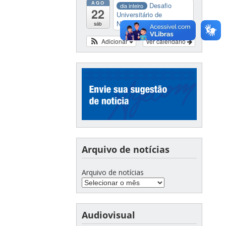
AGO
Desafio
dia inteiro
22
Universitário de
Nautide...
sáb
Adicionar
Ver calendário
Arquivo de notícias
Arquivo de notícias
Audiovisual