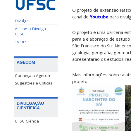
O projeto de extensão Nascen
canal do
Youtube
para divulg
Divulga
Assine o Divulga
O projeto é uma parceria ent
UFSC
para a elaboração de estudo t
TV UFSC
São Francisco do Sul. No enco
geologia, geografia, geomorfol
apresentarão os estudos rea
AGECOM
Mais informações sobre a at
Conheça a Agecom
projeto.
Sugestões e Críticas
DIVULGAÇÃO
CIENTÍFICA
UFSC Ciência