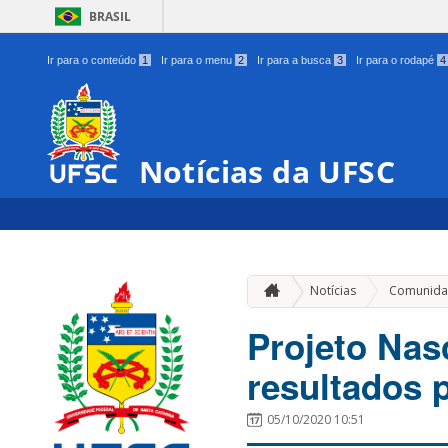
BRASIL
Ir para o conteúdo
1
Ir para o menu
2
Ir para a busca
3
Ir para o rodapé
4
Notícias da UFSC
Notícias
Comunida
Projeto Nas
resultados 
05/10/2020 10:51