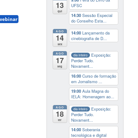
13
UFSC
qui
14:30
Sessão Especial
webinar
do Conselho Esta...
AGO
14:00
Lançamento da
14
cinebiografia de D...
sex
AGO
Exposição:
dia inteiro
17
Perder Tudo.
Novament...
seg
16:00
Curso de formação
em Jornalismo ...
19:00
Aula Magna do
IELA: Homenagem ao...
AGO
Exposição:
dia inteiro
18
Perder Tudo.
Novament...
ter
14:00
Soberania
tecnológica e digital