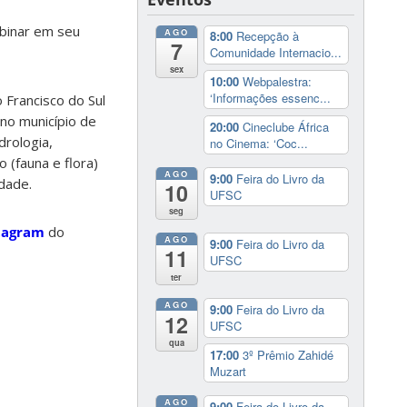
ebinar em seu
AGO
8:00
Recepção à
7
Comunidade Internacio...
sex
10:00
Webpalestra:
‘Informações essenc...
 Francisco do Sul
 no município de
20:00
Cineclube África
drologia,
no Cinema: ‘Coc...
o (fauna e flora)
AGO
9:00
Feira do Livro da
dade.
10
UFSC
seg
tagram
do
AGO
9:00
Feira do Livro da
11
UFSC
ter
AGO
9:00
Feira do Livro da
12
UFSC
qua
17:00
3º Prêmio Zahidé
Muzart
AGO
9:00
Feira do Livro da