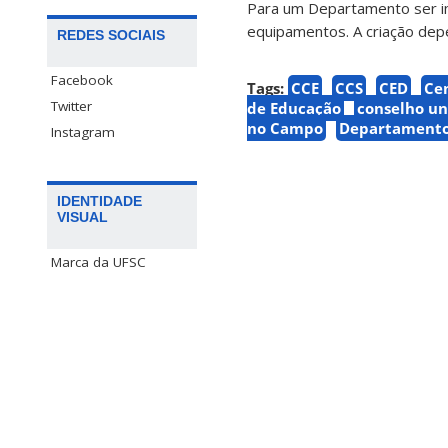
Para um Departamento ser im
equipamentos. A criação dep
REDES SOCIAIS
Facebook
Tags:
CCE
CCS
CED
Cen
Twitter
de Educação
conselho un
no Campo
Departamento
Instagram
IDENTIDADE
VISUAL
Marca da UFSC