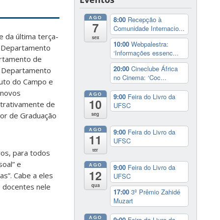
AGO
8:00
Recepção à
7
Comunidade Internacio...
 da última terça-
sex
10:00
Webpalestra:
o Departamento
‘Informações essenc...
artamento de
20:00
Cineclube África
o Departamento
no Cinema: ‘Coc...
ituto do Campo e
 novos
AGO
9:00
Feira do Livro da
10
strativamente de
UFSC
tor de Graduação
seg
AGO
9:00
Feira do Livro da
11
UFSC
ter
os, para todos
soal” e
AGO
9:00
Feira do Livro da
12
as”. Cabe a eles
UFSC
qua
s docentes nele
17:00
3º Prêmio Zahidé
Muzart
AGO
9:00
Feira do Livro da