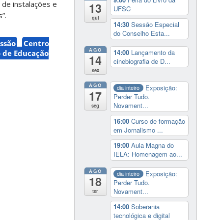
 de instalações e
13
UFSC
”.
qui
14:30
Sessão Especial
do Conselho Esta...
ssão
Centro
AGO
14:00
Lançamento da
 de Educação
14
cinebiografia de D...
sex
AGO
Exposição:
dia inteiro
17
Perder Tudo.
Novament...
seg
16:00
Curso de formação
em Jornalismo ...
19:00
Aula Magna do
IELA: Homenagem ao...
AGO
Exposição:
dia inteiro
18
Perder Tudo.
Novament...
ter
14:00
Soberania
tecnológica e digital