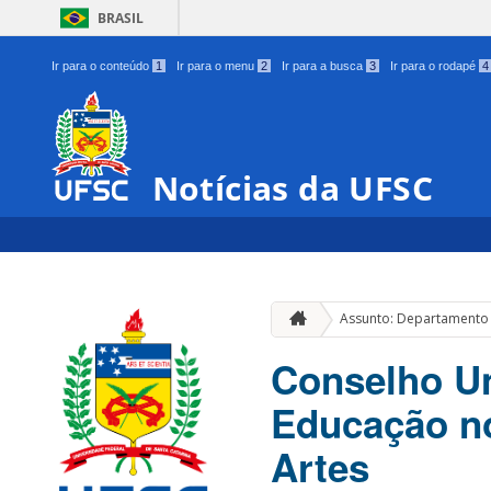
BRASIL
Ir para o conteúdo
1
Ir para o menu
2
Ir para a busca
3
Ir para o rodapé
4
Notícias da UFSC
Assunto: Departamento
Conselho Un
Educação no
Artes