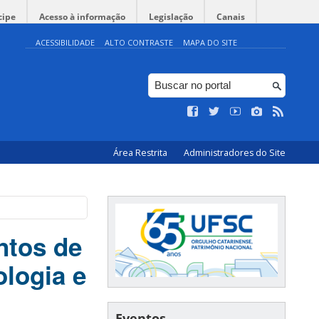
cipe
Acesso à informação
Legislação
Canais
ACESSIBILIDADE
ALTO CONTRASTE
MAPA DO SITE
Área Restrita
Administradores do Site
ntos de
logia e
Eventos