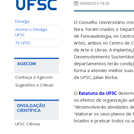
09/09/2015 18:28
Divulga
O Conselho Universitário cri
feira. Foram criados o Dep
Assine o Divulga
UFSC
de Fonoaudiologia, no Centr
Artes, ambos no Centro de 
TV UFSC
de Arte e Libras. A implanta
Desenvolvimento Sustentável
departamentos terão condiçõ
AGECOM
forma a atender melhor suas
da UFSC, Julian Borba.
Conheça a Agecom
Sugestões e Críticas
O
Estatuto da UFSC
determi
os efeitos de organização adm
DIVULGAÇÃO
“desenvolverão atividades de
CIENTÍFICA
“elaborar os seus planos de 
lotados e praticar todos os a
UFSC Ciência