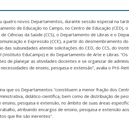
ou quatro novos Departamentos, durante sessão especial na tarde
artamento de Educação no Campo, no Centro de Educação (CED), 
o de Ciências da Saúde (CCS), o Departamento de Libras e o Dep
Comunicação e Expressão (CCE), a partir do desmembramento d
ção das subunidades atende solicitações do CED, do CCS, do Inst
 (Instituto EduCampo) e do Departamento de Arte e Libras. “Os
es de planejar as atividades docentes e se organizar de admini
 necessidades de ensino, pesquisa e extensão”, avalia o Pró-Rei
na que os Departamentos “constituem a menor fração dos Centr
inistrativa, didático-científica, bem como de distribuição de pes
 ensino, pesquisa e extensão, no âmbito de suas áreas específic
trabalho, atribuindo encargos de ensino, pesquisa e extensão ao
tos que lhe são inerentes”.