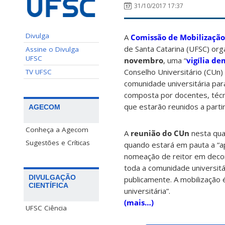
31/10/2017 17:37
Divulga
A
Comissão de Mobilização
de Santa Catarina (UFSC) org
Assine o Divulga
UFSC
novembro
, uma “
vigília de
Conselho Universitário (CUn) 
TV UFSC
comunidade universitária para
composta por docentes, técn
que estarão reunidos a parti
AGECOM
Conheça a Agecom
A
reunião do CUn
nesta qua
Sugestões e Críticas
quando estará em pauta a “ap
nomeação de reitor em decor
toda a comunidade universitá
DIVULGAÇÃO
publicamente. A mobilização
CIENTÍFICA
universitária”.
(mais…)
UFSC Ciência