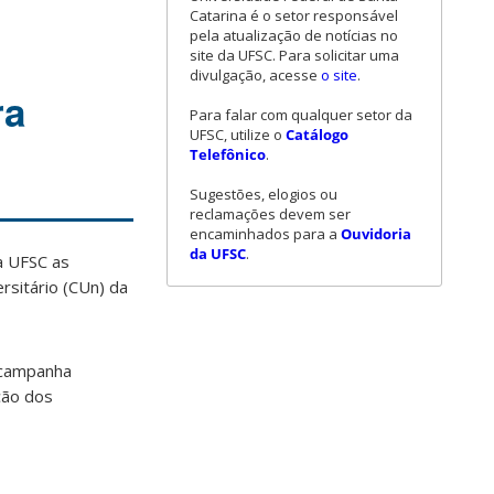
Catarina é o setor responsável
pela atualização de notícias no
site da UFSC. Para solicitar uma
divulgação, acesse
o site
.
ra
Para falar com qualquer setor da
UFSC, utilize o
Catálogo
Telefônico
.
Sugestões, elogios ou
reclamações devem ser
encaminhados para a
Ouvidoria
da UFSC
.
a UFSC as
rsitário (CUn) da
, campanha
ção dos