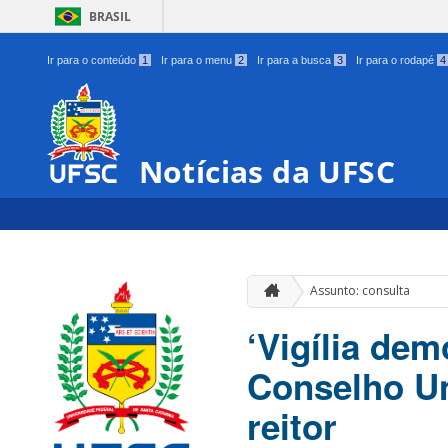
BRASIL
Ir para o conteúdo
1
Ir para o menu
2
Ir para a busca
3
Ir para o rodapé
4
Notícias da UFSC
Assunto: consulta
‘Vigília de
Conselho Un
reitor