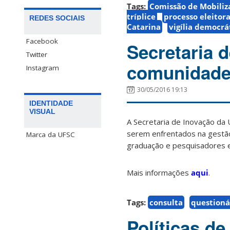
Tags:
Comissão de Mobiliz
tríplice
processo eleitora
REDES SOCIAIS
Catarina
vigília democrá
Facebook
Secretaria 
Twitter
comunidade 
Instagram
30/05/2016 19:13
IDENTIDADE
VISUAL
A Secretaria de Inovação d
serem enfrentados na gestão 
Marca da UFSC
graduação e pesquisadores
Mais informações
aqui
.
Tags:
consulta
questioná
Políticas de