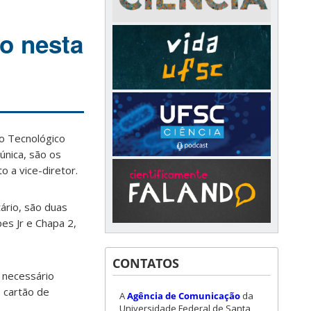
ão nesta
ro Tecnológico
única, são os
 a vice-diretor.
ário, são duas
es Jr e Chapa 2,
CONTATOS
é necessário
o cartão de
A
Agência de Comunicação
da
Universidade Federal de Santa