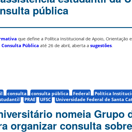
nsulta pública
rmativa
que define a Política Institucional de Apoio, Orientação 
m
Consulta Pública
até 26 de abril, aberta a
sugestões
.
il
consulta
consulta pública
Federal
Política Instituc
studantil
PRAE
UFSC
Universidade Federal de Santa Ca
iversitário nomeia Grupo 
ra organizar consulta sobre