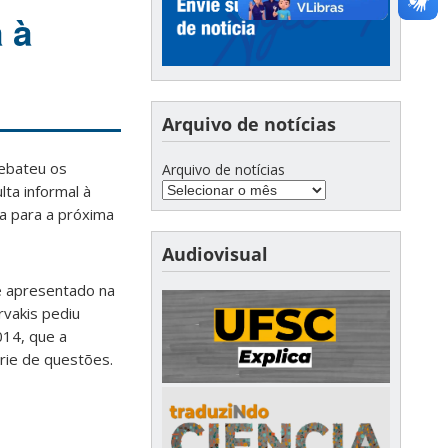
 à
Arquivo de notícias
debateu os
Arquivo de notícias
lta informal à
da para a próxima
Audiovisual
 e apresentado na
vakis pediu
014, que a
rie de questões.