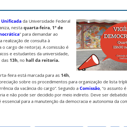
 Unificada
da Universidade Federal
aniza, nesta
quarta-feira
,
1º de
mocrática
” para demandar ao
a realização de consulta à
 o cargo de reitor(a). A comissão é
icos e estudantes da universidade,
r das
13h
, no
hall da reitoria.
rta-feira está marcada para as
14h
,
reciação sobre os procedimentos para organização de lista trípl
rência da vacância do cargo”. Segundo a
Comissão
, “o assunto 
ria e não pode ser decidido por meio indireto. Deve ser debatido
 é essencial para a manutenção da democracia e autonomia da c