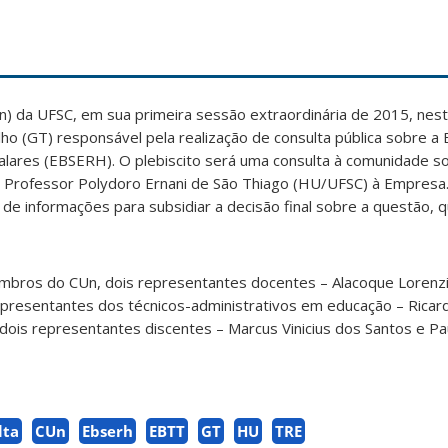
n) da UFSC, em sua primeira sessão extraordinária de 2015, nesta
lho (GT) responsável pela realização de consulta pública sobre 
talares (EBSERH). O plebiscito será uma consulta à comunidade s
o Professor Polydoro Ernani de São Thiago (HU/UFSC) à Empresa.
de informações para subsidiar a decisão final sobre a questão, 
mbros do CUn, dois representantes docentes – Alacoque Lorenz
epresentantes dos técnicos-administrativos em educação – Ricar
 dois representantes discentes – Marcus Vinicius dos Santos e Pau
lta
CUn
Ebserh
EBTT
GT
HU
TRE