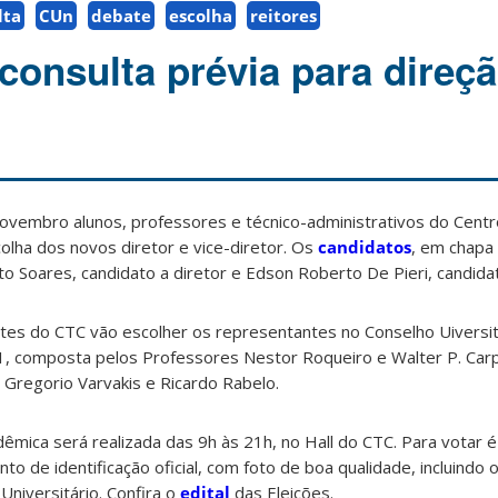
lta
CUn
debate
escolha
reitores
consulta prévia para direç
 novembro alunos, professores e técnico-administrativos do Cent
olha dos novos diretor e vice-diretor. Os
candidatos
, em chapa 
 Soares, candidato a diretor e Edson Roberto De Pieri, candidato
es do CTC vão escolher os representantes no Conselho Uiversit
1, composta pelos Professores Nestor Roqueiro e Walter P. Carp
Gregorio Varvakis e Ricardo Rabelo.
êmica será realizada das 9h às 21h, no Hall do CTC. Para votar 
 de identificação oficial, com foto de boa qualidade, incluindo 
Universitário. Confira o
edital
das Eleições.