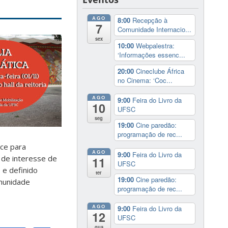
AGO
8:00
Recepção à
7
Comunidade Internacio...
sex
10:00
Webpalestra:
‘Informações essenc...
20:00
Cineclube África
no Cinema: ‘Coc...
AGO
9:00
Feira do Livro da
10
UFSC
seg
19:00
Cine paredão:
programação de rec...
ice para
AGO
9:00
Feira do Livro da
é de interesse de
11
UFSC
 e definido
ter
19:00
Cine paredão:
omunidade
programação de rec...
AGO
9:00
Feira do Livro da
12
UFSC
qua