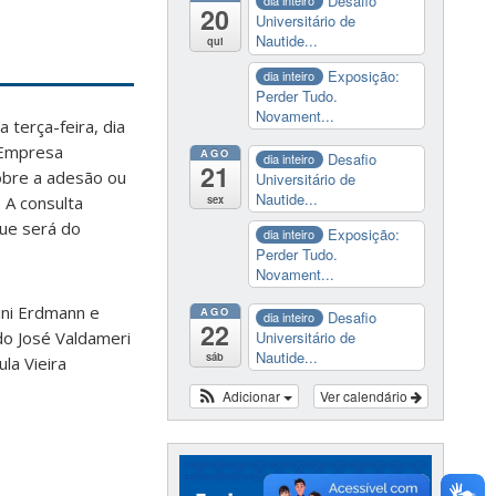
Desafio
dia inteiro
20
Universitário de
Nautide...
qui
Exposição:
dia inteiro
Perder Tudo.
Novament...
 terça-feira, dia
a Empresa
AGO
Desafio
dia inteiro
21
obre a adesão ou
Universitário de
Nautide...
sex
 A consulta
que será do
Exposição:
dia inteiro
Perder Tudo.
Novament...
ini Erdmann e
AGO
Desafio
dia inteiro
22
Universitário de
do José Valdameri
Nautide...
sáb
la Vieira
Adicionar
Ver calendário