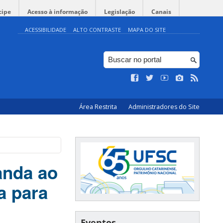
cipe
Acesso à informação
Legislação
Canais
ACESSIBILIDADE
ALTO CONTRASTE
MAPA DO SITE
Área Restrita
Administradores do Site
anda ao
a para
Eventos