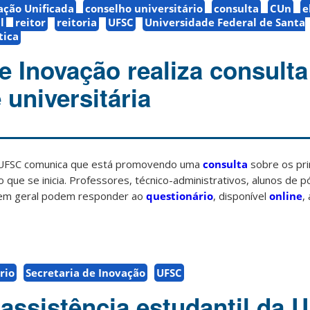
ação Unificada
conselho universitário
consulta
CUn
e
l
reitor
reitoria
UFSC
Universidade Federal de Santa
tica
de Inovação realiza consult
universitária
a UFSC comunica que está promovendo uma
consulta
sobre os pri
que se inicia. Professores, técnico-administrativos, alunos de 
 em geral podem responder ao
questionário
, disponível
online
,
rio
Secretaria de Inovação
UFSC
 assistência estudantil da