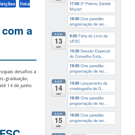
leições
lista
17:00
3º Prêmio Zahidé
Muzart
19:00
Cine paredão:
programação de rec...
a com a
AGO
9:00
Feira do Livro da
13
UFSC
qui
14:30
Sessão Especial
do Conselho Esta...
19:00
Cine paredão:
programação de rec...
ncipais desafios a
pós-graduação,
AGO
14:00
Lançamento da
 até 14 de junho.
14
cinebiografia de D...
sex
19:00
Cine paredão:
programação de rec...
AGO
19:00
Cine paredão:
15
programação de rec...
sáb
 UFSC