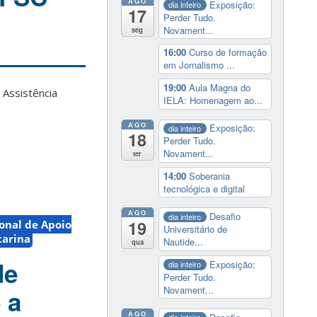
AGO
Exposição:
dia inteiro
17
Perder Tudo.
Novament...
seg
16:00
Curso de formação
em Jornalismo ...
19:00
Aula Magna do
e Assistência
IELA: Homenagem ao...
AGO
Exposição:
dia inteiro
18
Perder Tudo.
Novament...
ter
14:00
Soberania
tecnológica e digital
AGO
Desafio
dia inteiro
19
ional de Apoio
Universitário de
tarina
Nautide...
qua
de
Exposição:
dia inteiro
Perder Tudo.
Novament...
 a
AGO