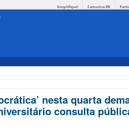
Simplifique!
Comunica BR
Parti
mocrática’ nesta quarta dem
iversitário consulta públic