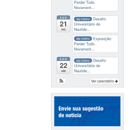
Perder Tudo.
Novament...
AGO
Desafio
dia inteiro
21
Universitário de
Nautide...
sex
Exposição:
dia inteiro
Perder Tudo.
Novament...
AGO
Desafio
dia inteiro
22
Universitário de
Nautide...
sáb
Ver calendário