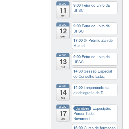
AGO
9:00
Feira do Livro da
11
UFSC
ter
AGO
9:00
Feira do Livro da
12
UFSC
qua
17:00
3º Prêmio Zahidé
Muzart
AGO
9:00
Feira do Livro da
13
UFSC
qui
14:30
Sessão Especial
do Conselho Esta...
AGO
14:00
Lançamento da
14
cinebiografia de D...
sex
AGO
Exposição:
dia inteiro
17
Perder Tudo.
Novament...
seg
16:00
Curso de formação