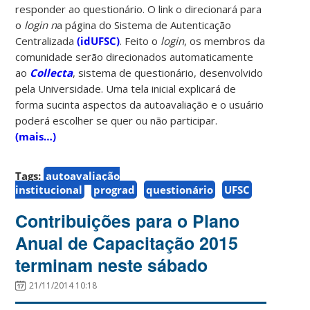
responder ao questionário. O link o direcionará para
o
l
ogin
n
a página do Sistema de Autenticação
Centralizada
(idUFSC)
. Feito o
login
, os membros da
comunidade serão direcionados automaticamente
ao
Collecta
, sistema de questionário, desenvolvido
pela Universidade. Uma tela inicial explicará de
forma sucinta aspectos da autoavaliação e o usuário
poderá escolher se quer ou não participar.
(mais…)
Tags:
autoavaliação
institucional
prograd
questionário
UFSC
Contribuições para o Plano
Anual de Capacitação 2015
terminam neste sábado
21/11/2014 10:18