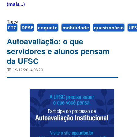
(mais…)
Tags:
CTC
DPAE
enquete
mobilidade
questionário
UF
Autoavaliação: o que
servidores e alunos pensam
da UFSC
19/12/2014 08:20