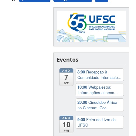
Eventos
AGO
8:00
Recepção à
7
Comunidade Internacio...
sex
10:00
Webpalestra:
‘Informações essenc...
20:00
Cineclube África
no Cinema: ‘Coc...
AGO
9:00
Feira do Livro da
10
UFSC
seg