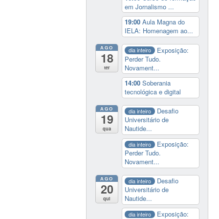
em Jornalismo ...
19:00
Aula Magna do
IELA: Homenagem ao...
AGO
Exposição:
dia inteiro
18
Perder Tudo.
Novament...
ter
14:00
Soberania
tecnológica e digital
AGO
Desafio
dia inteiro
19
Universitário de
Nautide...
qua
Exposição:
dia inteiro
Perder Tudo.
Novament...
AGO
Desafio
dia inteiro
20
Universitário de
Nautide...
qui
Exposição:
dia inteiro