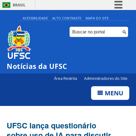
BRASIL
Simplifique!
ACESSIBILIDADE
ALTO CONTRASTE
MAPA DO SITE
Comunica BR
Participe
Acesso à informação
Legislação
Notícias da UFSC
Canais
Área Restrita
Administradores do Site
MENU
UFSC lança questionário
sobre uso de IA para discutir