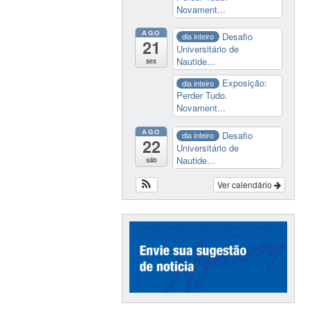
Novament...
AGO
Desafio
dia inteiro
21
Universitário de
Nautide...
sex
Exposição:
dia inteiro
Perder Tudo.
Novament...
AGO
Desafio
dia inteiro
22
Universitário de
Nautide...
sáb
Ver calendário