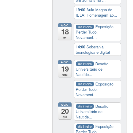
em Jornalismo ...
19:00
Aula Magna do
IELA: Homenagem ao...
AGO
Exposição:
dia inteiro
18
Perder Tudo.
Novament...
ter
14:00
Soberania
tecnológica e digital
AGO
Desafio
dia inteiro
19
Universitário de
Nautide...
qua
Exposição:
dia inteiro
Perder Tudo.
Novament...
AGO
Desafio
dia inteiro
20
Universitário de
Nautide...
qui
Exposição:
dia inteiro
Perder Tudo.