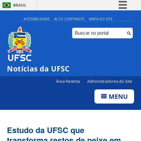
BRASIL
Simplifique!
ACESSIBILIDADE
ALTO CONTRASTE
MAPA DO SITE
Comunica BR
Participe
Acesso à informação
Legislação
Notícias da UFSC
Canais
Área Restrita
Administradores do Site
MENU
Estudo da UFSC que
transforma restos de peixe em