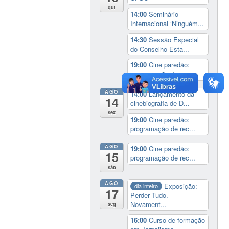
qui
14:00
Seminário
Internacional ‘Ninguém...
14:30
Sessão Especial
do Conselho Esta...
19:00
Cine paredão:
programação de rec...
AGO
14:00
Lançamento da
14
cinebiografia de D...
sex
19:00
Cine paredão:
programação de rec...
AGO
19:00
Cine paredão:
15
programação de rec...
sáb
AGO
Exposição:
dia inteiro
17
Perder Tudo.
Novament...
seg
16:00
Curso de formação