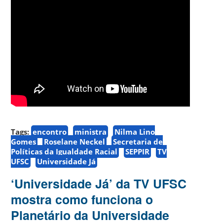
Tags:
encontro
ministra
Nilma Lino
Gomes
Roselane Neckel
Secretaria de
Políticas da Igualdade Racial
SEPPIR
TV
UFSC
Universidade Já
‘Universidade Já’ da TV UFSC
mostra como funciona o
Planetário da Universidade