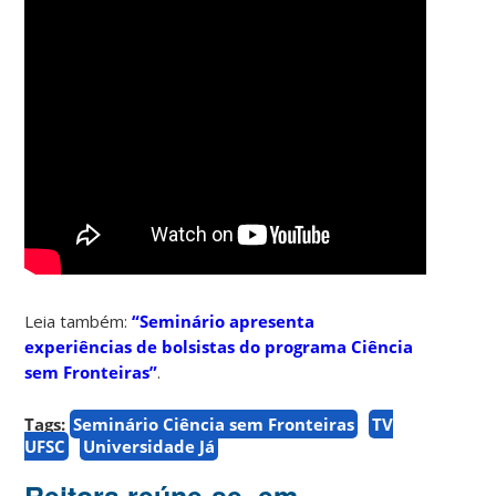
Leia também:
“Seminário apresenta
experiências de bolsistas do programa Ciência
sem Fronteiras”
.
Tags:
Seminário Ciência sem Fronteiras
TV
UFSC
Universidade Já
Reitora reúne-se, em