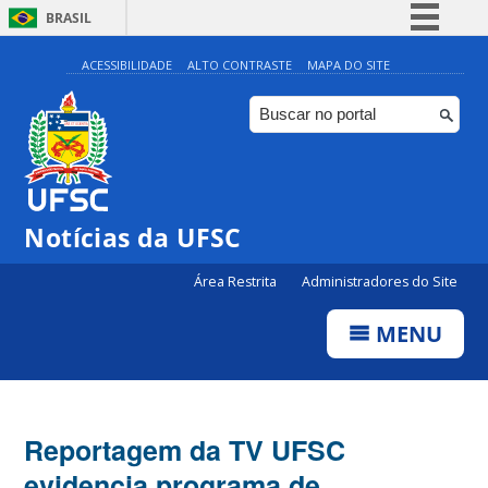
BRASIL
Simplifique!
ACESSIBILIDADE
ALTO CONTRASTE
MAPA DO SITE
Comunica BR
Participe
Acesso à informação
Legislação
Notícias da UFSC
Canais
Área Restrita
Administradores do Site
MENU
Reportagem da TV UFSC
evidencia programa de