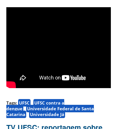
Tags:
UFSC
UFSC contra a
dengue
Universidade Federal de Santa
Catarina
Universidade Já
TV UFSC: reportagem sobre