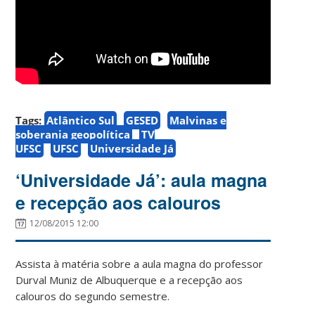
Tags:
Atlântico Sul
GESED
Malvinas e
soberania geopolítica
TV
UFSC
UFSC
Universidade Já
‘Universidade Já’: aula magna
e recepção aos calouros
12/08/2015 12:00
Assista à matéria sobre a aula magna do professor
Durval Muniz de Albuquerque e a recepção aos
calouros do segundo semestre.