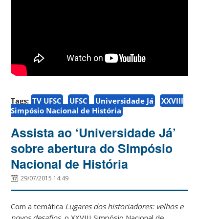
Tags:
TV UFSC
UFSC
Universidade Já
XXVIII
Simpósio Nacional de História
Assista ao ‘Universidade Já’
sobre abertura do Simpósio
Nacional de História
29/07/2015 14:49
Com a temática
Lugares dos historiadores: velhos e
novos desafios
, o XXVIII Simpósio Nacional de