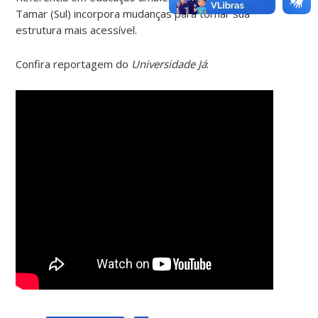
Tamar (Sul) incorpora mudanças para tornar sua
estrutura mais acessível.
Confira reportagem do
Universidade Já
: