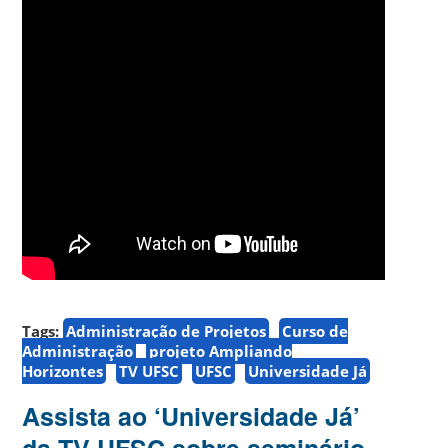
Tags:
Administração de Projetos
Curso de
Administração
projeto Ampliando
Horizontes
TV UFSC
UFSC
Universidade Já
Assista ao ‘Universidade Já’
da TV UFSC sobre seminário