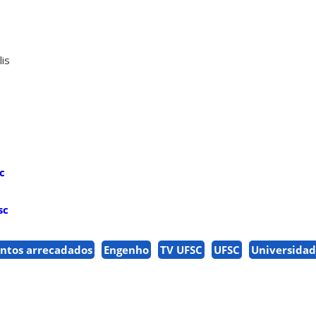
lis
c
sc
ntos arrecadados
Engenho
TV UFSC
UFSC
Universidad