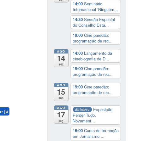
14:00
Seminário
Internacional ‘Ninguém...
14:30
Sessão Especial
do Conselho Esta...
19:00
Cine paredão:
programação de rec...
AGO
14:00
Lançamento da
14
cinebiografia de D...
sex
19:00
Cine paredão:
programação de rec...
AGO
19:00
Cine paredão:
15
programação de rec...
sáb
AGO
Exposição:
dia inteiro
e Já
17
Perder Tudo.
Novament...
seg
16:00
Curso de formação
em Jornalismo ...