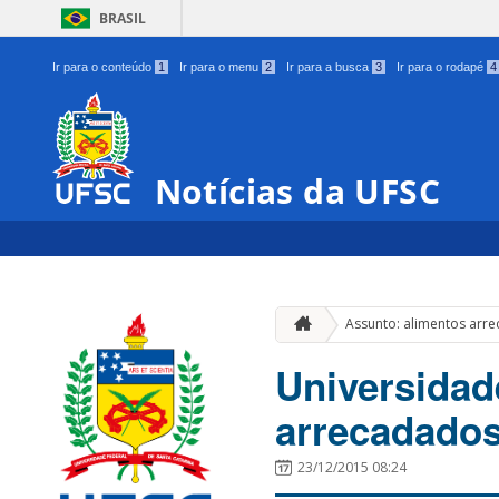
BRASIL
Ir para o conteúdo
1
Ir para o menu
2
Ir para a busca
3
Ir para o rodapé
4
Notícias da UFSC
Assunto: alimentos arr
Universidad
arrecadado
23/12/2015 08:24