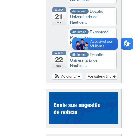
AGO
Desafio
dia inteiro
21
Universitário de
Nautide...
sex
Exposição:
dia inteiro
Perder Tudo.
Novament...
AGO
Desafio
dia inteiro
22
Universitário de
Nautide...
sáb
Adicionar
Ver calendário