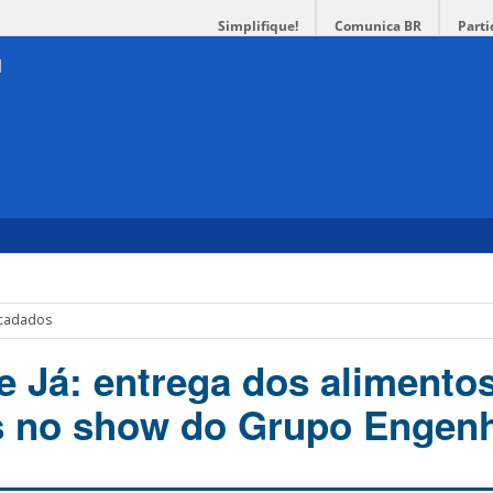
Simplifique!
Comunica BR
Parti
ecadados
e Já: entrega dos alimento
s no show do Grupo Engen