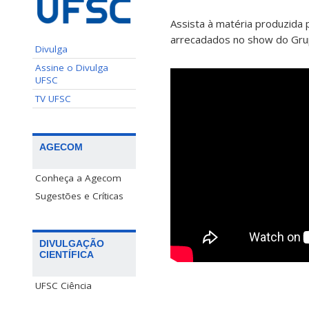
Assista à matéria produzida 
arrecadados no show do Grup
Divulga
Assine o Divulga
UFSC
TV UFSC
AGECOM
Conheça a Agecom
Sugestões e Críticas
DIVULGAÇÃO
CIENTÍFICA
UFSC Ciência