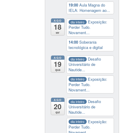
19:00
Aula Magna do
IELA: Homenagem ao...
AGO
Exposição:
dia inteiro
18
Perder Tudo.
Novament...
ter
14:00
Soberania
tecnológica e digital
AGO
Desafio
dia inteiro
19
Universitário de
Nautide...
qua
Exposição:
dia inteiro
Perder Tudo.
Novament...
AGO
Desafio
dia inteiro
20
Universitário de
Nautide...
qui
Exposição:
dia inteiro
Perder Tudo.
Novament...