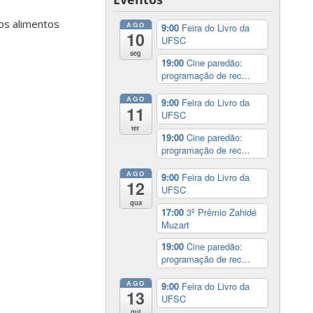
dos alimentos
AGO
9:00
Feira do Livro da
10
UFSC
seg
19:00
Cine paredão:
programação de rec...
AGO
9:00
Feira do Livro da
11
UFSC
ter
19:00
Cine paredão:
programação de rec...
AGO
9:00
Feira do Livro da
12
UFSC
qua
17:00
3º Prêmio Zahidé
Muzart
19:00
Cine paredão:
programação de rec...
AGO
9:00
Feira do Livro da
13
UFSC
qui