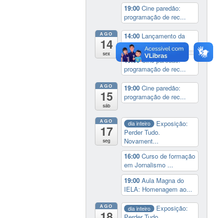
19:00
Cine paredão:
programação de rec...
AGO
14:00
Lançamento da
14
cinebiografia de D...
sex
19:00
Cine paredão:
programação de rec...
AGO
19:00
Cine paredão:
15
programação de rec...
sáb
AGO
Exposição:
dia inteiro
17
Perder Tudo.
Novament...
seg
16:00
Curso de formação
em Jornalismo ...
19:00
Aula Magna do
IELA: Homenagem ao...
AGO
Exposição:
dia inteiro
18
Perder Tudo.