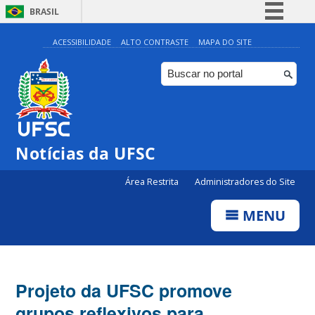
BRASIL
Simplifique!
ACESSIBILIDADE
ALTO CONTRASTE
MAPA DO SITE
Comunica BR
Participe
Acesso à informação
Legislação
Notícias da UFSC
Canais
Área Restrita
Administradores do Site
MENU
Projeto da UFSC promove
grupos reflexivos para