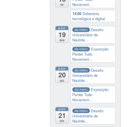
Novament...
ter
14:00
Soberania
tecnológica e digital
AGO
Desafio
dia inteiro
19
Universitário de
Nautide...
qua
Exposição:
dia inteiro
Perder Tudo.
Novament...
AGO
Desafio
dia inteiro
20
Universitário de
Nautide...
qui
Exposição:
dia inteiro
Perder Tudo.
Novament...
AGO
Desafio
dia inteiro
21
Universitário de
Nautide...
sex