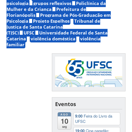
psicologia
grupos reflexivos
Policlínica da
Mulher e da Criança
Prefeitura de
Florianópolis
Programa de Pós-Graduação em
Psicologia
Projeto Espelhos
Tribunal de
Justiça de Santa Catarina
(TJSC)
UFSC
Universidade Federal de Santa
Catarina
violência doméstica
violência
familiar
Eventos
AGO
9:00
Feira do Livro da
10
UFSC
seg
19:00
Cine paredão: