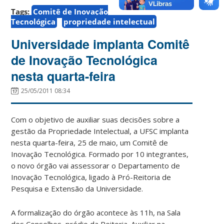
2010
Tags:
Comitê de Inovação
a
Tecnológica
propriedade intelectual
UFSC
protocolou
Universidade implanta Comitê
20
de Inovação Tecnológica
pedidos
nesta quarta-feira
de
proteção
25/05/2011 08:34
de
propriedade
intelectual,
Com o objetivo de auxiliar suas decisões sobre a
número
gestão da Propriedade Intelectual, a UFSC implanta
que
nesta quarta-feira, 25 de maio, um Comitê de
considera
Inovação Tecnológica. Formado por 10 integrantes,
reduzido
o novo órgão vai assessorar o Departamento de
em
Inovação Tecnológica, ligado à Pró-Reitoria de
relação
Pesquisa e Extensão da Universidade.
ao
tamanho
A formalização do órgão acontece às 11h, na Sala
e
dos Conselhos, prédio da Reitoria. Auxiliar na