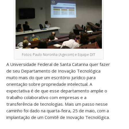
empresas
e
a
transferência
de
tecnologias.
Mais
um
Fotos: Paulo Noronha (Agecom) e Equipe DIT
passo
A Universidade Federal de Santa Catarina quer fazer
nesse
de seu Departamento de Inovação Tecnológica
caminho
muito mais do que um escritório jurídico para
foi
orientação sobre propriedade intelectual. A
dado
expectativa é de que esse departamento amplie o
na
trabalho colaborativo com empresas e a
quarta-
transferência de tecnologias. Mais um passo nesse
feira,
caminho foi dado na quarta-feira, 25 de maio, com a
25
implantação de um Comitê de Inovação Tecnológica.
de
maio,