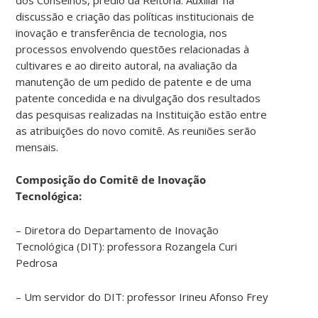
prestígio
discussão e criação das políticas institucionais de
em
inovação e transferência de tecnologia, nos
pesquisa
processos envolvendo questões relacionadas à
e
cultivares e ao direito autoral, na avaliação da
desenvolvimento
manutenção de um pedido de patente e de uma
conquistado
patente concedida e na divulgação dos resultados
pela
das pesquisas realizadas na Instituição estão entre
Universidade.
as atribuições do novo comitê. As reuniões serão
Mas,
mensais.
frisou,
ainda
Composição do Comitê de Inovação
que
Tecnológica:
tenha
uma
– Diretora do Departamento de Inovação
equipe
Tecnológica (DIT): professora Rozangela Curi
reduzida,
Pedrosa
o
Departamento
– Um servidor do DIT: professor Irineu Afonso Frey
recebe