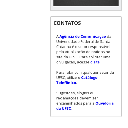
relacionadas
à
inovação
CONTATOS
e
à
transferência
A
Agência de Comunicação
da
Universidade Federal de Santa
tecnológica.
Catarina é o setor responsável
“Temos
pela atualização de notícias no
uma
site da UFSC. Para solicitar uma
herança
divulgação, acesse
o site
.
muito
Para falar com qualquer setor da
rica
UFSC, utilize o
Catálogo
e
Telefônico
.
precisamos
Sugestões, elogios ou
dar
reclamações devem ser
nossa
encaminhados para a
Ouvidoria
contribuição
da UFSC
.
para
melhorar
a