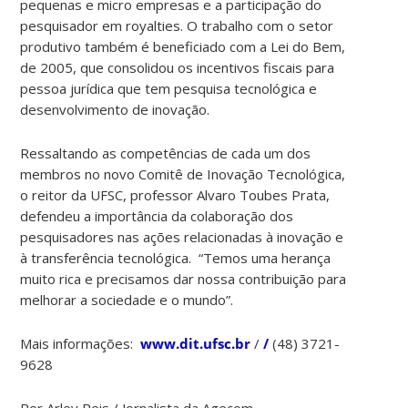
direitos
pequenas e micro empresas e a participação do
autorais
pesquisador em royalties. O trabalho com o setor
(veja
produtivo também é beneficiado com a Lei do Bem,
os
de 2005, que consolidou os incentivos fiscais para
nomes
pessoa jurídica que tem pesquisa tecnológica e
abaixo).
desenvolvimento de inovação.
“Contamos
com
Ressaltando as competências de cada um dos
a
membros no novo Comitê de Inovação Tecnológica,
visão
o reitor da UFSC, professor Alvaro Toubes Prata,
destes
defendeu a importância da colaboração dos
professores
pesquisadores nas ações relacionadas à inovação e
para
à transferência tecnológica. “Temos uma herança
avançar”,
muito rica e precisamos dar nossa contribuição para
salientou
melhorar a sociedade e o mundo”.
na
cerimônia
Mais informações:
www.dit.ufsc.br
/
/
(48) 3721-
de
9628
instalação
do
Por Arley Reis / Jornalista da Agecom