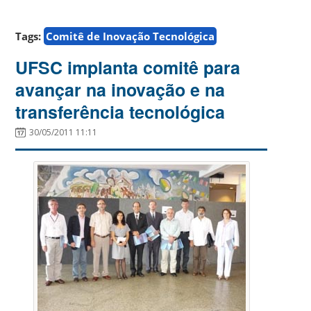
A
Tags:
Comitê de Inovação Tecnológica
Universidade
Federal
UFSC implanta comitê para
de
avançar na inovação e na
Santa
transferência tecnológica
Catarina
quer
30/05/2011 11:11
fazer
de
seu
Departamento
de
Inovação
Tecnológica
muito
mais
do
que