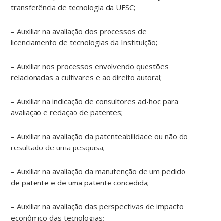
transferência de tecnologia da UFSC;
considerável:
em
– Auxiliar na avaliação dos processos de
2010
licenciamento de tecnologias da Instituição;
foram
177,
– Auxiliar nos processos envolvendo questões
enquanto
relacionadas a cultivares e ao direito autoral;
em
2006
foram
– Auxiliar na indicação de consultores ad-hoc para
23.
avaliação e redação de patentes;
De
– Auxiliar na avaliação da patenteabilidade ou não do
acordo
resultado de uma pesquisa;
com
a
– Auxiliar na avaliação da manutenção de um pedido
diretora
de patente e de uma patente concedida;
do
DIT,
– Auxiliar na avaliação das perspectivas de impacto
a
econômico das tecnologias;