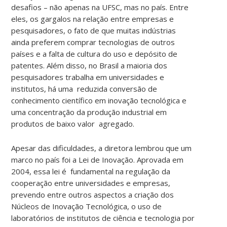
campos
desafios – não apenas na UFSC, mas no país. Entre
da
eles, os gargalos na relação entre empresas e
pesquisa,
pesquisadores, o fato de que muitas indústrias
da
ainda preferem comprar tecnologias de outros
inovação
países e a falta de cultura do uso e depósito de
e
patentes. Além disso, no Brasil a maioria dos
do
pesquisadores trabalha em universidades e
trabalho
institutos, há uma reduzida conversão de
colaborativo
conhecimento científico em inovação tecnológica e
com
uma concentração da produção industrial em
empresas,
produtos de baixo valor agregado.
nas
áreas
Apesar das dificuldades, a diretora lembrou que um
de
marco no país foi a Lei de Inovação. Aprovada em
biotecnologia,
2004, essa lei é fundamental na regulação da
jurídica,
cooperação entre universidades e empresas,
econômica
prevendo entre outros aspectos a criação dos
e
Núcleos de Inovação Tecnológica, o uso de
de
laboratórios de institutos de ciência e tecnologia por