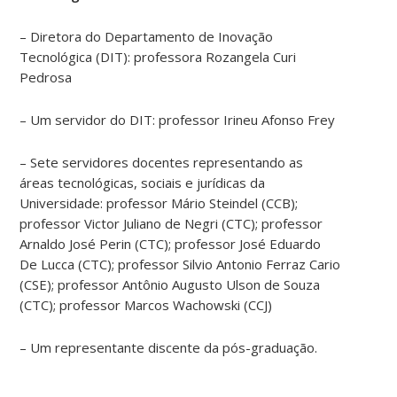
e
a
– Diretora do Departamento de Inovação
falta
Tecnológica (DIT): professora Rozangela Curi
de
Pedrosa
cultura
do
– Um servidor do DIT: professor Irineu Afonso Frey
uso
e
– Sete servidores docentes representando as
depósito
áreas tecnológicas, sociais e jurídicas da
de
Universidade: professor Mário Steindel (CCB);
patentes.
professor Victor Juliano de Negri (CTC); professor
Além
Arnaldo José Perin (CTC); professor José Eduardo
disso,
De Lucca (CTC); professor Silvio Antonio Ferraz Cario
no
(CSE); professor Antônio Augusto Ulson de Souza
Brasil
(CTC); professor Marcos Wachowski (CCJ)
a
maioria
– Um representante discente da pós-graduação.
dos
pesquisadores