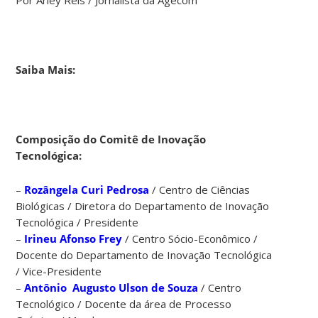
comitê
a
professora
Débora
Saiba Mais:
Peres
Menezes,
pró-
reitora
Composição do Comitê de Inovação
de
Tecnológica:
Pesquisa
e
Extensão
–
Rozângela Curi Pedrosa
/ Centro de Ciências
da
Biológicas / Diretora do Departamento de Inovação
UFSC.
Tecnológica / Presidente
–
Irineu Afonso Frey
/ Centro Sócio-Econômico /
Docente do Departamento de Inovação Tecnológica
O
/ Vice-Presidente
novo
–
Antônio Augusto Ulson de Souza
/ Centro
comitê
Tecnológico / Docente da área de Processo
vai