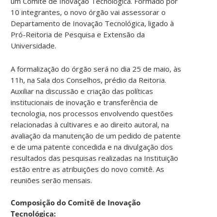
gargalos
um Comitê de Inovação Tecnológica. Formado por
na
10 integrantes, o novo órgão vai assessorar o
relação
Departamento de Inovação Tecnológica, ligado à
entre
Pró-Reitoria de Pesquisa e Extensão da
empresas
Universidade.
e
pesquisadores,
A formalização do órgão será no dia 25 de maio, às
o
11h, na Sala dos Conselhos, prédio da Reitoria.
fato
Auxiliar na discussão e criação das políticas
de
institucionais de inovação e transferência de
que
tecnologia, nos processos envolvendo questões
muitas
relacionadas à cultivares e ao direito autoral, na
indústrias
avaliação da manutenção de um pedido de patente
ainda
e de uma patente concedida e na divulgação dos
preferem
resultados das pesquisas realizadas na Instituição
comprar
estão entre as atribuições do novo comitê. As
tecnologias
reuniões serão mensais.
de
outros
Composição do Comitê de Inovação
países
Tecnológica: