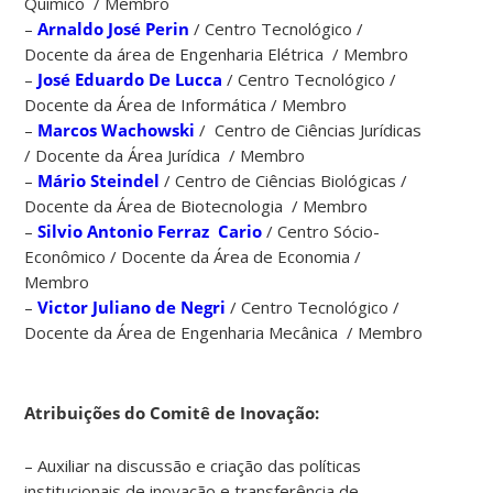
Químico / Membro
trabalhar
–
Arnaldo José Perin
/ Centro Tecnológico /
a
Docente da área de Engenharia Elétrica / Membro
partir
–
José Eduardo De Lucca
/ Centro Tecnológico /
das
Docente da Área de Informática / Membro
atribuições
–
Marcos Wachowski
/ Centro de Ciências Jurídicas
do
/ Docente da Área Jurídica / Membro
Departamento
–
Mário Steindel
/ Centro de Ciências Biológicas /
de
Docente da Área de Biotecnologia / Membro
Inovação
–
Silvio Antonio Ferraz Cario
/ Centro Sócio-
Tecnológica,
Econômico / Docente da Área de Economia /
setor
Membro
que
–
Victor Juliano de Negri
/ Centro Tecnológico /
auxilia
Docente da Área de Engenharia Mecânica / Membro
a
UFSC
desde
2007.
Atribuições do Comitê de Inovação:
Uma
das
– Auxiliar na discussão e criação das políticas
responsabilidades
institucionais de inovação e transferência de