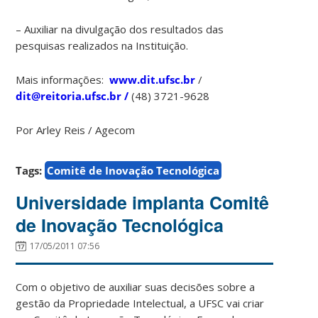
cultura
da
– Auxiliar na divulgação dos resultados das
inovação
pesquisas realizados na Instituição.
tecnológica
ainda
Mais informações:
www.dit.ufsc.br
/
enfrenta
dit@reitoria.ufsc.br /
(48) 3721-9628
diversos
desafios
Por Arley Reis / Agecom
–
não
Tags:
Comitê de Inovação Tecnológica
apenas
na
Universidade implanta Comitê
UFSC,
de Inovação Tecnológica
mas
no
17/05/2011 07:56
país.
Entre
eles,
Com o objetivo de auxiliar suas decisões sobre a
os
gestão da Propriedade Intelectual, a UFSC vai criar