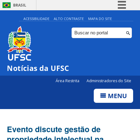
BRASIL
Simplifique!
ACESSIBILIDADE
ALTO CONTRASTE
MAPA DO SITE
Comunica BR
Participe
Acesso à informação
Legislação
Notícias da UFSC
Canais
Área Restrita
Administradores do Site
MENU
Evento discute gestão de
propriedade intelectual na