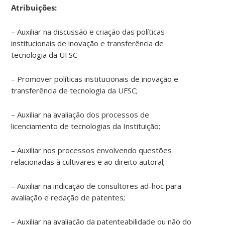
trabalha
Atribuições:
em
universidades
– Auxiliar na discussão e criação das políticas
e
institucionais de inovação e transferência de
institutos,
tecnologia da UFSC
há
uma
– Promover políticas institucionais de inovação e
reduzida
transferência de tecnologia da UFSC;
conversão
de
– Auxiliar na avaliação dos processos de
conhecimento
licenciamento de tecnologias da Instituição;
científico
em
– Auxiliar nos processos envolvendo questões
inovação
relacionadas à cultivares e ao direito autoral;
tecnológica
e
uma
– Auxiliar na indicação de consultores ad-hoc para
concentração
avaliação e redação de patentes;
da
produção
– Auxiliar na avaliação da patenteabilidade ou não do