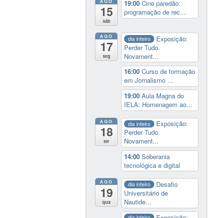
AGO
e
19:00
Cine paredão:
15
programação de rec...
tecnologia
sáb
por
pequenas
AGO
Exposição:
dia inteiro
17
Perder Tudo.
e
Novament...
seg
micro
empresas
16:00
Curso de formação
em Jornalismo ...
e
a
19:00
Aula Magna do
participação
IELA: Homenagem ao...
do
AGO
Exposição:
dia inteiro
pesquisador
18
Perder Tudo.
em
Novament...
ter
royalties.
14:00
Soberania
O
tecnológica e digital
trabalho
com
AGO
Desafio
dia inteiro
19
o
Universitário de
Nautide...
qua
setor
produtivo
Exposição:
dia inteiro