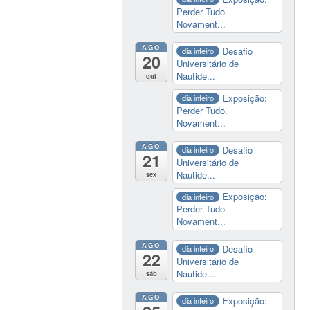
Perder Tudo.
também
Novament...
é
beneficiado
AGO
Desafio
dia inteiro
20
com
Universitário de
a
Nautide...
qui
Lei
Exposição:
dia inteiro
do
Perder Tudo.
Novament...
Bem,
de
AGO
Desafio
dia inteiro
2005,
21
Universitário de
que
Nautide...
sex
consolidou
Exposição:
dia inteiro
os
Perder Tudo.
incentivos
Novament...
fiscais
AGO
Desafio
dia inteiro
para
22
Universitário de
pessoa
Nautide...
sáb
jurídica
que
AGO
Exposição:
dia inteiro