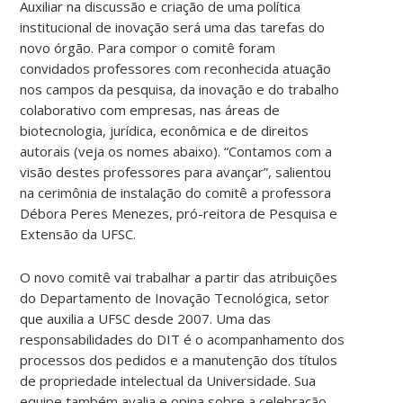
Auxiliar na discussão e criação de uma política
com
institucional de inovação será uma das tarefas do
a
novo órgão. Para compor o comitê foram
implantação
convidados professores com reconhecida atuação
de
nos campos da pesquisa, da inovação e do trabalho
um
colaborativo com empresas, nas áreas de
Comitê
biotecnologia, jurídica, econômica e de direitos
de
autorais (veja os nomes abaixo). “Contamos com a
Inovação
visão destes professores para avançar”, salientou
Tecnológica.
na cerimônia de instalação do comitê a professora
Débora Peres Menezes, pró-reitora de Pesquisa e
Auxiliar
Extensão da UFSC.
na
discussão
O novo comitê vai trabalhar a partir das atribuições
e
do Departamento de Inovação Tecnológica, setor
criação
que auxilia a UFSC desde 2007. Uma das
de
responsabilidades do DIT é o acompanhamento dos
uma
processos dos pedidos e a manutenção dos títulos
política
de propriedade intelectual da Universidade. Sua
institucional
equipe também avalia e opina sobre a celebração
de