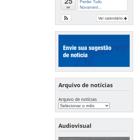
25
Perder Tudo.
tem
Novament...
ter
pesquisa
tecnológica
Ver calendário
e
desenvolvimento
de
inovação.
Ressaltando
as
competências
de
Arquivo de notícias
cada
um
Arquivo de notícias
dos
membros
no
novo
Audiovisual
Comitê
de