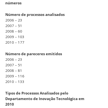
Sua
números
equipe
também
Número de processos analisados
avalia
2006 – 23
e
2007 – 51
opina
2008 – 60
sobre
2009 – 103
a
2010 – 177
celebração
de
Número de pareceres emitidos
contratos
2006 – 23
e
2007 – 51
convênios
2008 – 81
envolvendo
2009 – 116
a
2010 – 133
inovação
e
Tipos de Processos Analisados pelo
a
Departamento de Inovação Tecnológica em
pesquisa
2010
científica