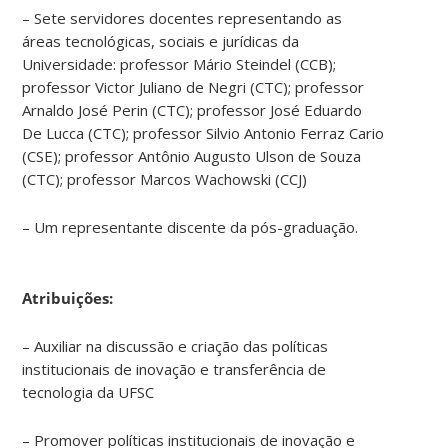
cada
– Sete servidores docentes representando as
vez
áreas tecnológicas, sociais e jurídicas da
mais
Universidade: professor Mário Steindel (CCB);
demandas
professor Victor Juliano de Negri (CTC); professor
por
Arnaldo José Perin (CTC); professor José Eduardo
parte
De Lucca (CTC); professor Silvio Antonio Ferraz Cario
da
(CSE); professor Antônio Augusto Ulson de Souza
comunidade
(CTC); professor Marcos Wachowski (CCJ)
universitária.
Em
– Um representante discente da pós-graduação.
relação
ao
número
Atribuições:
de
processos
– Auxiliar na discussão e criação das políticas
analisados,
institucionais de inovação e transferência de
exemplificou,
tecnologia da UFSC
há
um
– Promover políticas institucionais de inovação e
crescimento