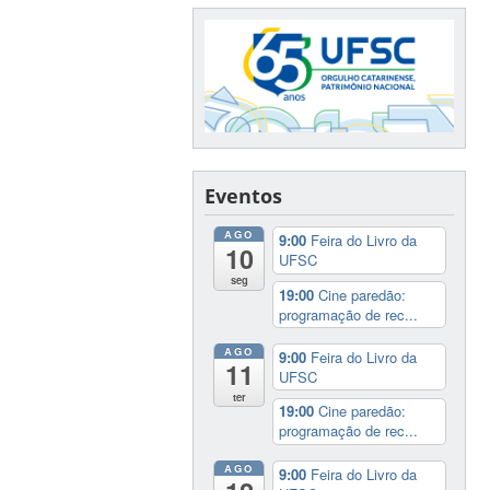
foi
a
Lei
de
Inovação.
Aprovada
em
2004,
Eventos
essa
lei
AGO
9:00
Feira do Livro da
10
é
UFSC
fundamental
seg
19:00
Cine paredão:
na
programação de rec...
regulação
AGO
da
9:00
Feira do Livro da
11
UFSC
cooperação
ter
entre
19:00
Cine paredão:
programação de rec...
universidades
e
AGO
9:00
Feira do Livro da
empresas,