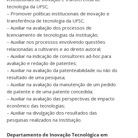
do
tecnologia da UFSC;
DIT
– Promover políticas institucionais de inovação e
é
transferência de tecnologia da UFSC;
o
– Auxiliar na avaliação dos processos de
acompanhamento
licenciamento de tecnologias da Instituição;
dos
– Auxiliar nos processos envolvendo questões
processos
relacionadas a cultivares e ao direito autoral;
dos
– Auxiliar na indicação de consultores ad-hoc para
pedidos
avaliação e redação de patentes;
e
– Auxiliar na avaliação da patenteabilidade ou não do
a
resultado de uma pesquisa;
manutenção
– Auxiliar na avaliação da manutenção de um pedido
dos
de patente e de uma patente concedida;
títulos
– Auxiliar na avaliação das perspectivas de impacto
de
econômico das tecnologias;
propriedade
– Auxiliar na divulgação dos resultados das
intelectual
pesquisas realizados na Instituição.
da
Universidade.
Departamento de Inovação Tecnológica em