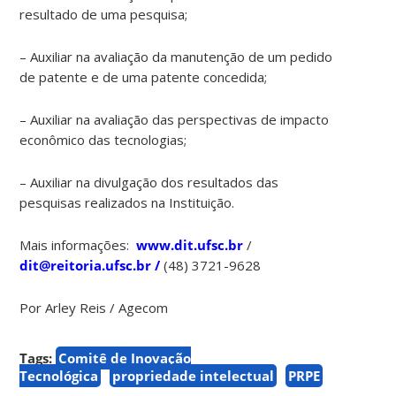
industrial
resultado de uma pesquisa;
em
produtos
– Auxiliar na avaliação da manutenção de um pedido
de
de patente e de uma patente concedida;
baixo
valor
– Auxiliar na avaliação das perspectivas de impacto
agregado.
econômico das tecnologias;
Apesar
– Auxiliar na divulgação dos resultados das
das
pesquisas realizados na Instituição.
dificuldades,
a
Mais informações:
www.dit.ufsc.br
/
diretora
dit@reitoria.ufsc.br /
(48) 3721-9628
lembrou
que
Por Arley Reis / Agecom
um
marco
Tags:
Comitê de Inovação
no
Tecnológica
propriedade intelectual
PRPE
país