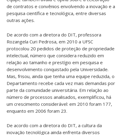
de contratos e convênios envolvendo a inovação e a
inovação
pesquisa científica e tecnológica, entre diversas
será
outras ações.
uma
das
tarefas
De acordo com a diretora do DIT, professora
do
Rozangela Curi Pedrosa, em 2010 a UFSC
novo
protocolou 20 pedidos de proteção de propriedade
órgão.
intelectual, número que considera reduzido em
Para
relação ao tamanho e prestígio em pesquisa e
compor
desenvolvimento conquistado pela Universidade.
o
Mas, frisou, ainda que tenha uma equipe reduzida, o
comitê
Departamento recebe cada vez mais demandas por
foram
parte da comunidade universitária. Em relação ao
convidados
número de processos analisados, exemplificou, há
professores
um crescimento considerável: em 2010 foram 177,
com
enquanto em 2006 foram 23.
reconhecida
atuação
De acordo com a diretora do DIT, a cultura da
nos
inovação tecnológica ainda enfrenta diversos