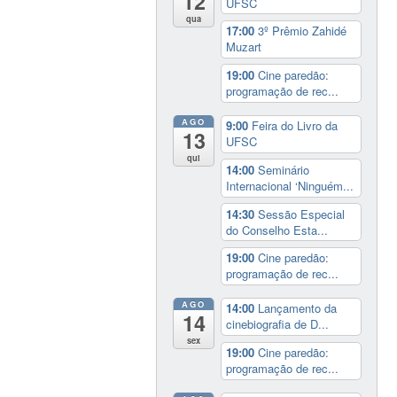
12
UFSC
prevendo
qua
17:00
3º Prêmio Zahidé
entre
Muzart
outros
19:00
Cine paredão:
aspectos
programação de rec...
a
criação
AGO
9:00
Feira do Livro da
13
dos
UFSC
Núcleos
qui
14:00
Seminário
de
Internacional ‘Ninguém...
Inovação
14:30
Sessão Especial
Tecnológica,
do Conselho Esta...
o
19:00
Cine paredão:
uso
programação de rec...
de
laboratórios
AGO
14:00
Lançamento da
14
de
cinebiografia de D...
institutos
sex
19:00
Cine paredão:
de
programação de rec...
ciência