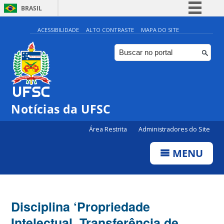
BRASIL
Simplifique!
ACESSIBILIDADE
ALTO CONTRASTE
MAPA DO SITE
Comunica BR
Participe
Acesso à informação
Legislação
Notícias da UFSC
Canais
Área Restrita
Administradores do Site
MENU
Disciplina ‘Propriedade
Intelectual, Transferência de