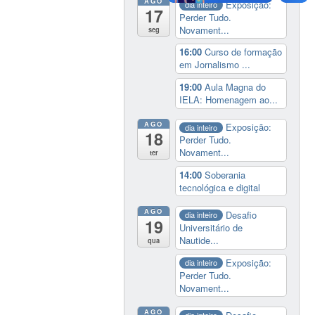
AGO
Exposição:
dia inteiro
17
Perder Tudo.
Novament...
seg
16:00
Curso de formação
em Jornalismo ...
19:00
Aula Magna do
IELA: Homenagem ao...
AGO
Exposição:
dia inteiro
18
Perder Tudo.
Novament...
ter
14:00
Soberania
tecnológica e digital
AGO
Desafio
dia inteiro
19
Universitário de
Nautide...
qua
Exposição:
dia inteiro
Perder Tudo.
Novament...
AGO