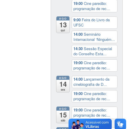
19:00
Cine paredão:
programação de rec...
AGO
9:00
Feira do Livro da
13
UFSC
qui
14:00
Seminário
Internacional ‘Ninguém...
14:30
Sessão Especial
do Conselho Esta...
19:00
Cine paredão:
programação de rec...
AGO
14:00
Lançamento da
14
cinebiografia de D...
sex
19:00
Cine paredão:
programação de rec...
AGO
19:00
Cine paredão:
15
programação de rec...
sáb