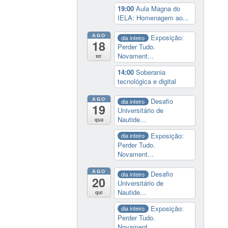
19:00
Aula Magna do
IELA: Homenagem ao...
AGO
Exposição:
dia inteiro
18
Perder Tudo.
Novament...
ter
14:00
Soberania
tecnológica e digital
AGO
Desafio
dia inteiro
19
Universitário de
Nautide...
qua
Exposição:
dia inteiro
Perder Tudo.
Novament...
AGO
Desafio
dia inteiro
20
Universitário de
Nautide...
qui
Exposição:
dia inteiro
Perder Tudo.
Novament...