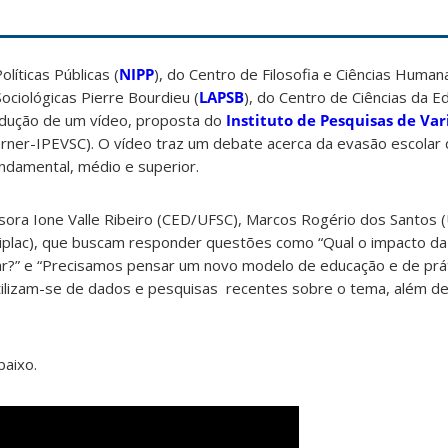
olíticas Públicas (
NIPP
), do Centro de Filosofia e Ciências Human
ociológicas Pierre Bourdieu (
LAPSB
), do Centro de Ciências da 
dução de um vídeo, proposta do
Instituto de Pesquisas de Var
erner-IPEVSC). O vídeo traz um debate acerca da
evasão escolar 
ndamental, médio e superior.
sora Ione Valle Ribeiro (CED/UFSC), Marcos Rogério dos Santos 
niplac), que buscam responder questões como “Qual o impacto d
r?” e “Precisamos pensar um novo modelo de educação e de prá
utilizam-se de dados e pesquisas recentes sobre o tema, além d
baixo.