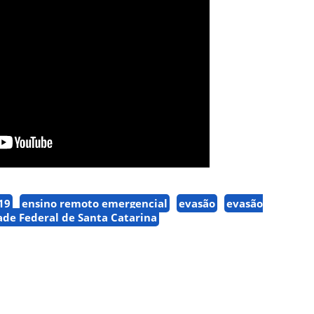
19
ensino remoto emergencial
evasão
evasão
ade Federal de Santa Catarina