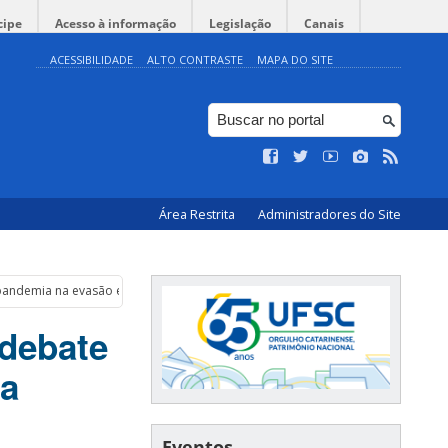
cipe
Acesso à informação
Legislação
Canais
ACESSIBILIDADE
ALTO CONTRASTE
MAPA DO SITE
Área Restrita
Administradores do Site
pandemia na evasão escolar
debate
na
Eventos