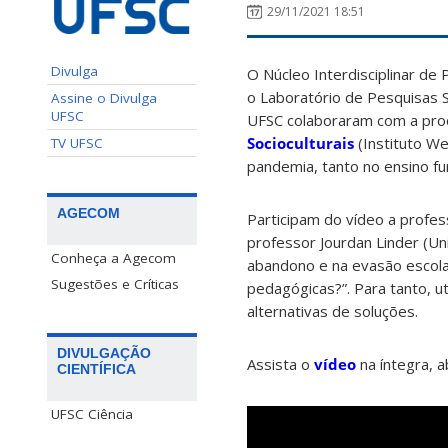
29/11/2021 18:51
Divulga
O Núcleo Interdisciplinar de P
o Laboratório de Pesquisas S
Assine o Divulga
UFSC
UFSC colaboraram com a pro
Socioculturais
(Instituto W
TV UFSC
pandemia, tanto no ensino fu
AGECOM
Participam do vídeo a profes
professor Jourdan Linder (U
Conheça a Agecom
abandono e na evasão escola
Sugestões e Críticas
pedagógicas?”. Para tanto, 
alternativas de soluções.
DIVULGAÇÃO
Assista o
vídeo
na íntegra, a
CIENTÍFICA
UFSC Ciência