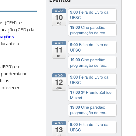
AGO
9:00
Feira do Livro da
10
UFSC
as (CFH), e
seg
19:00
Cine paredão:
Educação (CED) da
programação de rec...
iações
durante a
AGO
9:00
Feira do Livro da
11
UFSC
ter
19:00
Cine paredão:
programação de rec...
(UFPR) e o
a pandemia no
AGO
9:00
Feira do Livro da
12
ticas
UFSC
e oferecer
qua
17:00
3º Prêmio Zahidé
Muzart
19:00
Cine paredão:
programação de rec...
AGO
9:00
Feira do Livro da
13
UFSC
qui