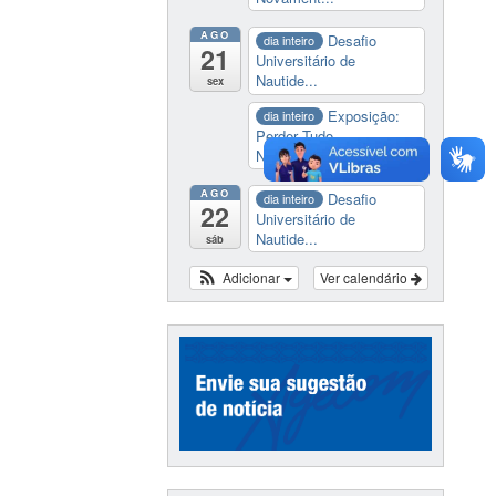
AGO
Desafio
dia inteiro
21
Universitário de
Nautide...
sex
Exposição:
dia inteiro
Perder Tudo.
Novament...
AGO
Desafio
dia inteiro
22
Universitário de
Nautide...
sáb
Adicionar
Ver calendário