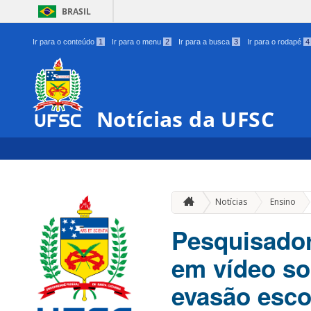
BRASIL
Ir para o conteúdo
1
Ir para o menu
2
Ir para a busca
3
Ir para o rodapé
4
Notícias da UFSC
»
Notícias
Ensino
Pesquisador
em vídeo so
evasão esco