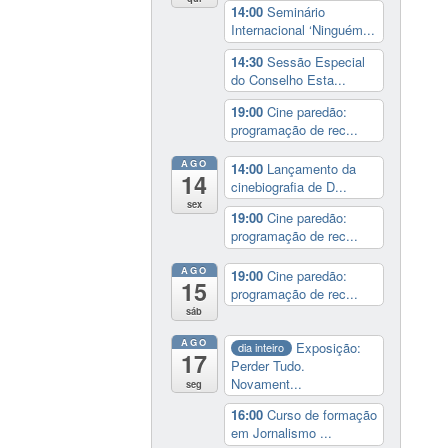
14:00
Seminário
Internacional ‘Ninguém...
14:30
Sessão Especial
do Conselho Esta...
19:00
Cine paredão:
programação de rec...
AGO
14:00
Lançamento da
14
cinebiografia de D...
sex
19:00
Cine paredão:
programação de rec...
AGO
19:00
Cine paredão:
15
programação de rec...
sáb
AGO
Exposição:
dia inteiro
17
Perder Tudo.
Novament...
seg
16:00
Curso de formação
em Jornalismo ...